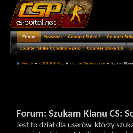
Forum
Nowości
Counter Strike 2
Counter Stri
Counter Strike Condition-Zero
Counter Strike 1.6
C
Forum
COUTER STRIKE
Counter Strike Source
Szukam Klanu
Forum:
Szukam Klanu CS: S
Jest to dział dla userów, którzy szu