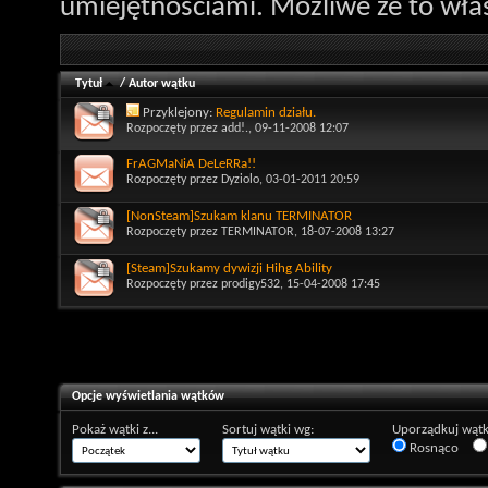
umiejętnościami. Możliwe że to właś
Tytuł
/
Autor wątku
Przyklejony:
Regulamin działu.
Rozpoczęty przez
add!.
, 09-11-2008 12:07
FrAGMaNiA DeLeRRa!!
Rozpoczęty przez
Dyziolo
, 03-01-2011 20:59
[NonSteam]Szukam klanu TERMINATOR
Rozpoczęty przez
TERMINATOR
, 18-07-2008 13:27
[Steam]Szukamy dywizji Hihg Ability
Rozpoczęty przez
prodigy532
, 15-04-2008 17:45
Opcje wyświetlania wątków
Pokaż wątki z...
Sortuj wątki wg:
Uporządkuj wątk
Rosnąco