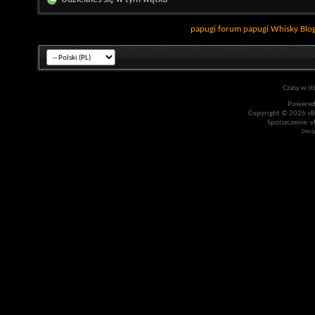
papugi
forum papugi
Whisky
Blo
Czasy w st
Powered
Copyright © 2026 vBul
Spolszczenie: v
Desi