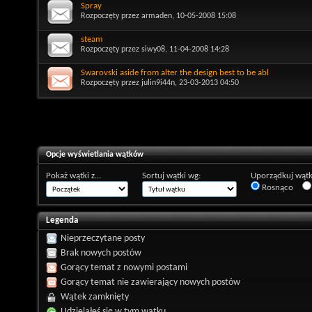
Spray
Rozpoczęty przez
armaden
, 10-05-2008 15:08
steam
Rozpoczęty przez
siwy08
, 11-04-2008 14:28
Swarovski aside from alter the design best to be abl
Rozpoczęty przez
julin9i44n
, 23-03-2013 04:50
Opcje wyświetlania wątków
Pokaż wątki z...
Sortuj wątki wg:
Uporządkuj wątk
Rosnąco
Legenda
Nieprzeczytane posty
Brak nowych postów
Gorący temat z nowymi postami
Gorący temat nie zawierający nowych postów
Wątek zamknięty
Udzielałeś się w tym wątku