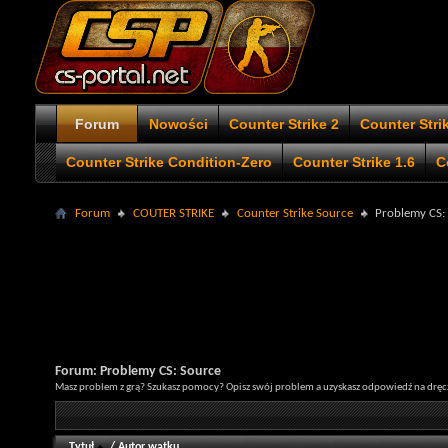
Forum
Nowości
Counter Strike 2
Counter Stri
Counter Strike Condition-Zero
Counter Strike 1.6
C
Forum
COUTER STRIKE
Counter Strike Source
Problemy CS:
Forum:
Problemy CS: Source
Masz problem z grą? Szukasz pomocy? Opisz swój problem a uzyskasz odpowiedź na dręcz
Tytuł
/
Autor wątku