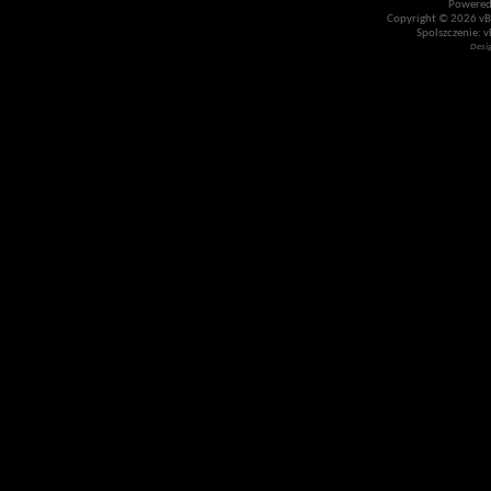
Powered
Copyright © 2026 vBul
Spolszczenie: v
Desi