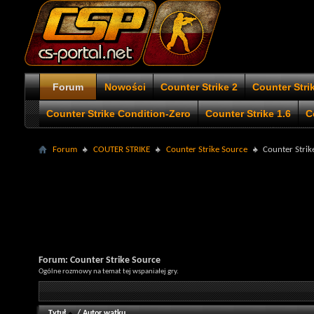
Forum
Nowości
Counter Strike 2
Counter Stri
Counter Strike Condition-Zero
Counter Strike 1.6
C
Forum
COUTER STRIKE
Counter Strike Source
Counter Strik
Forum:
Counter Strike Source
Ogólne rozmowy na temat tej wspaniałej gry.
Tytuł
/
Autor wątku