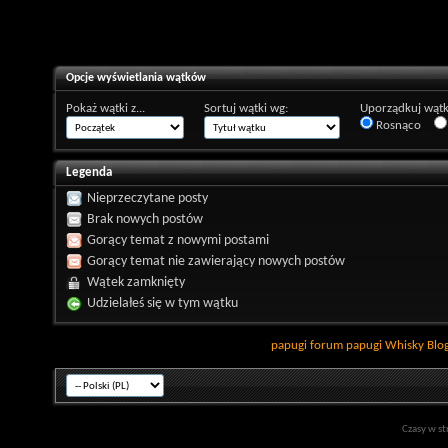
Opcje wyświetlania wątków
Pokaż wątki z...
Sortuj wątki wg:
Uporządkuj wątk
Rosnąco
Legenda
Nieprzeczytane posty
Brak nowych postów
Gorący temat z nowymi postami
Gorący temat nie zawierający nowych postów
Wątek zamknięty
Udzielałeś się w tym wątku
papugi
forum papugi
Whisky
Blo
Czasy w st