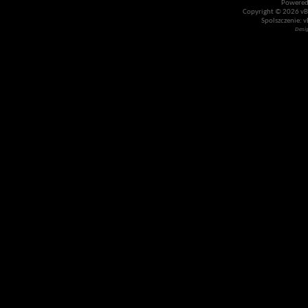
Powered
Copyright © 2026 vBul
Spolszczenie: v
Desi