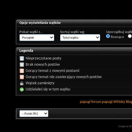
Opcje wyświetlania wątków
Pokaż wątki z...
Sortuj wątki wg:
Uporządkuj wątk
Rosnąco
Legenda
Nieprzeczytane posty
Brak nowych postów
Gorący temat z nowymi postami
Gorący temat nie zawierający nowych postów
Wątek zamknięty
Udzielałeś się w tym wątku
papugi
forum papugi
Whisky
Blo
Czasy w st