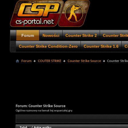
Forum
Nowości
Counter Strike 2
Counter Stri
Counter Strike Condition-Zero
Counter Strike 1.6
C
Forum
COUTER STRIKE
Counter Strike Source
Counter Strik
Forum:
Counter Strike Source
Ogólne rozmowy na temat tej wspaniałej gry.
Tytuł
/
Autor wątku