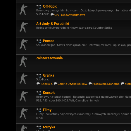
Off-Topic
Rozmowy o wszystkim i o niczym. Dużo fajnych pokręconych tematów kt
Sub-Fora:
Gry i zabawy forumowe
Artykuły & Poradniki
Różne artykuły poradniki nie związane z grą Counter Strike
Pomoc
Szukasz czegoś? Masz z czymś problem? Potrzebujesz rady? Opisz swój p
Zainteresowania
Grafika
Sub-Fora:
Tutoriale
,
Galerie Użytkowników
,
Pracownia Graficzna
,
Mate
Konsole
Rozmowy na temat konsoli. Recenzje, zapowiedzi najnowszych gier. Najn
PS2, PS3, xbox360, NDS, Wii, GameBoy i innych
Filmy
Filmy - Zwiastuny najnowszych ekranizacji filmowych. Recenzje i opinie 
kina?
Muzyka