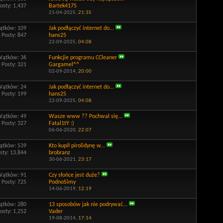
osty: 1,437
Bartek4175
21-04-2025,
21:35
tków: 109
Jak podłączyć internet do...
Posty: 847
hans25
22-09-2025,
04:08
Wątków: 36
Funkcjie programu CCleaner
Posty: 321
Gargamel^^
02-09-2014,
20:00
Wątków: 24
Jak podłączyć internet do...
Posty: 199
hans25
22-09-2025,
04:08
Wątków: 49
Wasze www ?? Pochwal się...
Posty: 327
Fatal1tY :)
06-06-2020,
22:07
tków: 539
Kto kupił pirolidynę w...
sty: 13,844
brobranz
30-06-2021,
23:17
Wątków: 91
Czy słońce jest duże?
Posty: 725
PodnoSimy
14-06-2019,
12:19
tków: 280
13 sposobów jak nie podrywać...
osty: 1,252
Vader
19-08-2014,
17:14