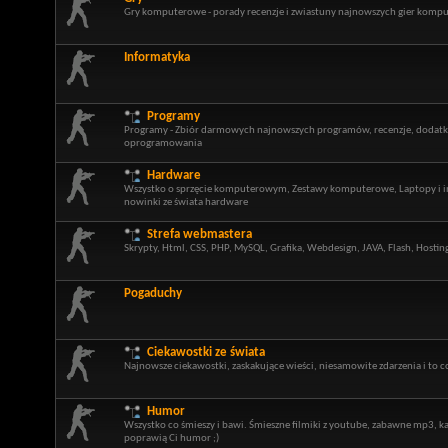
Gry komputerowe - porady recenzje i zwiastuny najnowszych gier kom
Informatyka
Programy
Programy - Zbiór darmowych najnowszych programów, recenzje, dodatki,
oprogramowania
Hardware
Wszystko o sprzęcie komputerowym, Zestawy komputerowe, Laptopy i in
nowinki ze świata hardware
Strefa webmastera
Skrypty, Html, CSS, PHP, MySQL, Grafika, Webdesign, JAVA, Flash, Hosti
Pogaduchy
Ciekawostki ze świata
Najnowsze ciekawostki, zaskakujące wieści, niesamowite zdarzenia i to co
Humor
Wszystko co śmieszy i bawi. Śmieszne filmiki z youtube, zabawne mp3, 
poprawią Ci humor ;)