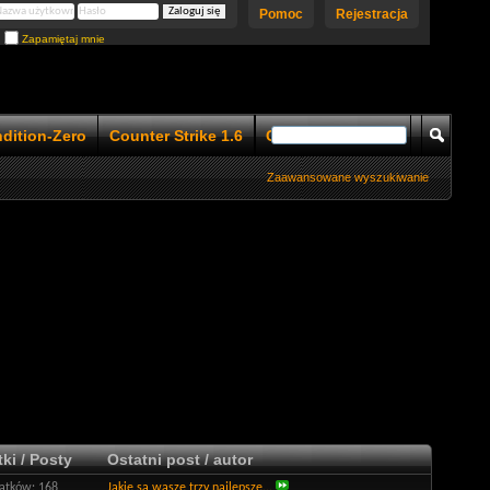
Pomoc
Rejestracja
Zapamiętaj mnie
ndition-Zero
Counter Strike 1.6
Counter Strike 1.5
Zaawansowane wyszukiwanie
ki / Posty
Ostatni post / autor
tków: 168
Jakie są wasze trzy najlepsze...