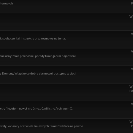
P
puterowych
Wą
 spolszczenia i instrukcje oraz rozmowy na temat
ne urządzenia przenośne, porady tuningi oraz najnowsze
ng, Domeny, Wszysko co dobre darmowe i dostępne w sieci..
Wą
Po
 się filozofom nawet nie śniło.. Czyli istne Archiwum X.
Wą
P
kawały, kabarety oraz wiele śmiesznych tematów które na pewno