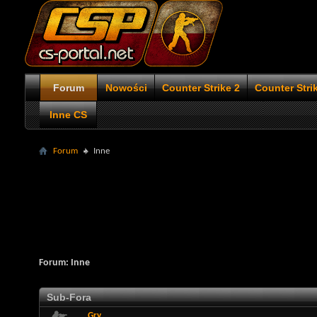
Forum
Nowości
Counter Strike 2
Counter Stri
Inne CS
Forum
Inne
Forum:
Inne
Sub-Fora
Gry