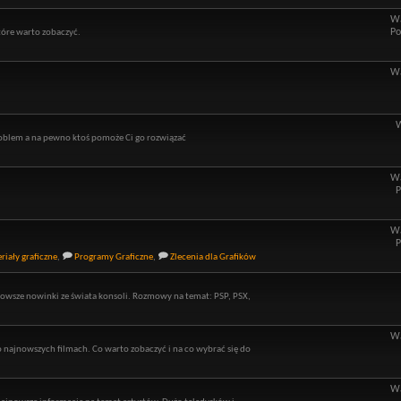
Wą
Po
óre warto zobaczyć.
Wą
roblem a na pewno ktoś pomoże Ci go rozwiązać
Wą
P
Wą
P
riały graficzne
,
Programy Graficzne
,
Zlecenia dla Grafików
owsze nowinki ze świata konsoli. Rozmowy na temat: PSP, PSX,
Wą
o najnowszych filmach. Co warto zobaczyć i na co wybrać się do
Wą