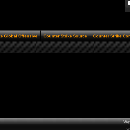
ke Global Offensive
Counter Strike Source
Counter Strike Co
Wąt
Wą