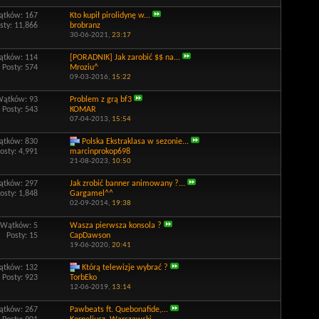
tków: 167
Kto kupił pirolidynę w...
sty: 11,866
brobranz
30-06-2021,
23:17
tków: 114
[PORADNIK] Jak zarobić $$ na...
Posty: 574
Mroziu^
09-03-2016,
15:22
Wątków: 93
Problem z grą bf3
Posty: 543
KOMAR
07-04-2013,
15:54
tków: 830
Polska Ekstraklasa w sezonie...
osty: 4,991
marcinprokop698
21-08-2023,
10:50
tków: 297
Jak zrobić banner animowany ?...
osty: 1,848
Gargamel^^
02-09-2014,
19:38
Wątków: 5
Wasza pierwsza konsola ?
Posty: 15
CapDawson
19-06-2020,
20:41
tków: 132
Którą telewizje wybrać ?
Posty: 923
TorbEko
12-06-2019,
13:14
tków: 267
Pawbeats ft. Quebonafide,...