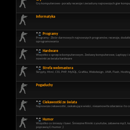
Gry komputerowe - porady recenzje i zwiastuny najnowszych gier kom
Informatyka
Programy
Programy - Zbiór darmowych najnowszych programów, recenzje, dodatki,
oprogramowania
Hardware
Wszystko o sprzęcie komputerowym, Zestawy komputerowe, Laptopy i in
nowinki ze świata hardware
Strefa webmastera
Skrypty, Html, CSS, PHP, MySQL, Grafika, Webdesign, JAVA, Flash, Hosti
Pogaduchy
Ciekawostki ze świata
Najnowsze ciekawostki, zaskakujące wieści, niesamowite zdarzenia i to co
Humor
Wszystko co śmieszy i bawi. Śmieszne filmiki z youtube, zabawne mp3, 
poprawią Ci humor ;)