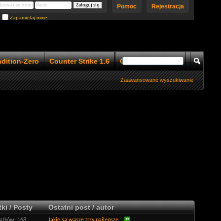
Pomoc
Rejestracja
Zapamiętaj mnie
ndition-Zero
Counter Strike 1.6
Counter Strike 1.5
Zaawansowane wyszukiwanie
ki / Posty
Ostatni post / autor
tków: 168
Jakie są wasze trzy najlepsze...