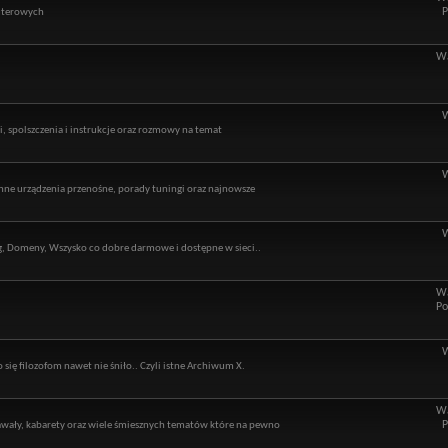
P
puterowych
Wą
 spolszczenia i instrukcje oraz rozmowy na temat
ne urządzenia przenośne, porady tuningi oraz najnowsze
ng, Domeny, Wszysko co dobre darmowe i dostępne w sieci..
Wą
Po
 się filozofom nawet nie śniło.. Czyli istne Archiwum X.
Wą
P
kawały, kabarety oraz wiele śmiesznych tematów które na pewno