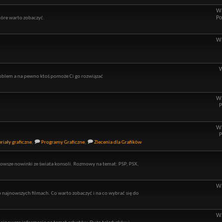
Wą
Po
óre warto zobaczyć.
Wą
roblem a na pewno ktoś pomoże Ci go rozwiązać
Wą
P
Wą
P
riały graficzne
,
Programy Graficzne
,
Zlecenia dla Grafików
owsze nowinki ze świata konsoli. Rozmowy na temat: PSP, PSX,
Wą
o najnowszych filmach. Co warto zobaczyć i na co wybrać się do
Wą