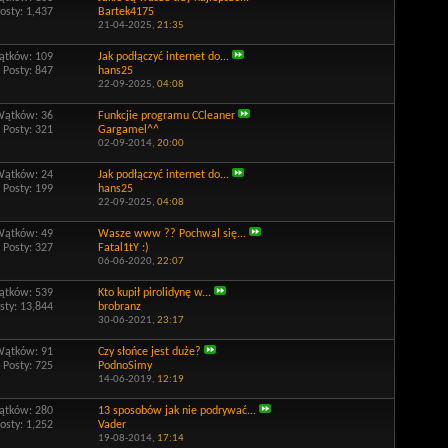
osty: 1,437
Bartek4175
21-04-2025,
21:35
tków: 109
Jak podłączyć internet do...
Posty: 847
hans25
22-09-2025,
04:08
Wątków: 36
Funkcjie programu CCleaner
Posty: 321
Gargamel^^
02-09-2014,
20:00
Wątków: 24
Jak podłączyć internet do...
Posty: 199
hans25
22-09-2025,
04:08
Wątków: 49
Wasze www ?? Pochwal się...
Posty: 327
Fatal1tY :)
06-06-2020,
22:07
tków: 539
Kto kupił pirolidynę w...
sty: 13,844
brobranz
30-06-2021,
23:17
Wątków: 91
Czy słońce jest duże?
Posty: 725
PodnoSimy
14-06-2019,
12:19
tków: 280
13 sposobów jak nie podrywać...
osty: 1,252
Vader
19-08-2014,
17:14