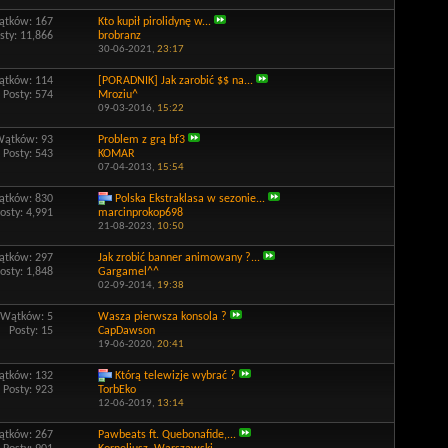
tków: 167
Kto kupił pirolidynę w...
sty: 11,866
brobranz
30-06-2021,
23:17
tków: 114
[PORADNIK] Jak zarobić $$ na...
Posty: 574
Mroziu^
09-03-2016,
15:22
Wątków: 93
Problem z grą bf3
Posty: 543
KOMAR
07-04-2013,
15:54
tków: 830
Polska Ekstraklasa w sezonie...
osty: 4,991
marcinprokop698
21-08-2023,
10:50
tków: 297
Jak zrobić banner animowany ?...
osty: 1,848
Gargamel^^
02-09-2014,
19:38
Wątków: 5
Wasza pierwsza konsola ?
Posty: 15
CapDawson
19-06-2020,
20:41
tków: 132
Którą telewizje wybrać ?
Posty: 923
TorbEko
12-06-2019,
13:14
tków: 267
Pawbeats ft. Quebonafide,...