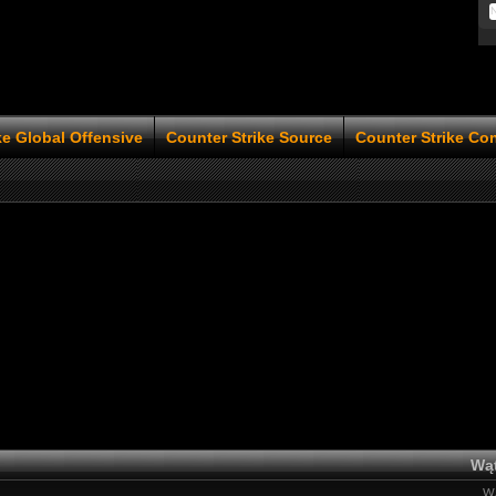
ke Global Offensive
Counter Strike Source
Counter Strike Co
Wąt
Wą