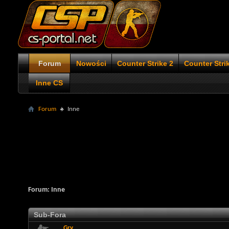
Forum
Nowości
Counter Strike 2
Counter Stri
Inne CS
Forum
Inne
Forum:
Inne
Sub-Fora
Gry