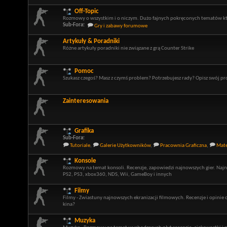
Off-Topic
Rozmowy o wszystkim i o niczym. Dużo fajnych pokręconych tematów kt
Sub-Fora:
Gry i zabawy forumowe
Artykuły & Poradniki
Różne artykuły poradniki nie związane z grą Counter Strike
Pomoc
Szukasz czegoś? Masz z czymś problem? Potrzebujesz rady? Opisz swój p
Zainteresowania
Grafika
Sub-Fora:
Tutoriale
,
Galerie Użytkowników
,
Pracownia Graficzna
,
Mate
Konsole
Rozmowy na temat konsoli. Recenzje, zapowiedzi najnowszych gier. Najn
PS2, PS3, xbox360, NDS, Wii, GameBoy i innych
Filmy
Filmy - Zwiastuny najnowszych ekranizacji filmowych. Recenzje i opinie 
kina?
Muzyka