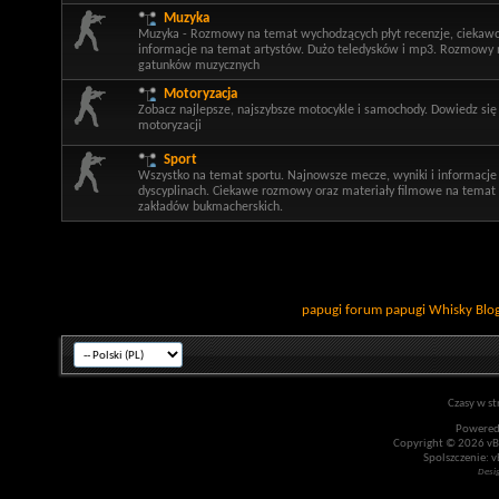
Muzyka
Muzyka - Rozmowy na temat wychodzących płyt recenzje, ciekawo
informacje na temat artystów. Dużo teledysków i mp3. Rozmowy 
gatunków muzycznych
Motoryzacja
Zobacz najlepsze, najszybsze motocykle i samochody. Dowiedz się
motoryzacji
Sport
Wszystko na temat sportu. Najnowsze mecze, wyniki i informacje
dyscyplinach. Ciekawe rozmowy oraz materiały filmowe na temat 
zakładów bukmacherskich.
papugi
forum papugi
Whisky
Blo
Czasy w st
Powered
Copyright © 2026 vBul
Spolszczenie: v
Desi