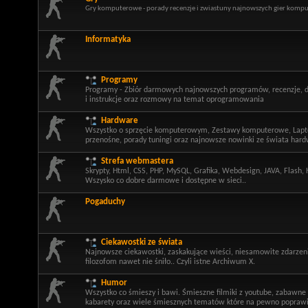
Gry komputerowe - porady recenzje i zwiastuny najnowszych gier kom
Informatyka
Programy
Programy - Zbiór darmowych najnowszych programów, recenzje, do
i instrukcje oraz rozmowy na temat oprogramowania
Hardware
Wszystko o sprzęcie komputerowym, Zestawy komputerowe, Lapto
przenośne, porady tuningi oraz najnowsze nowinki ze świata har
Strefa webmastera
Skrypty, Html, CSS, PHP, MySQL, Grafika, Webdesign, JAVA, Flash,
Wszysko co dobre darmowe i dostępne w sieci..
Pogaduchy
Ciekawostki ze świata
Najnowsze ciekawostki, zaskakujące wieści, niesamowite zdarzenia
filozofom nawet nie śniło.. Czyli istne Archiwum X.
Humor
Wszystko co śmieszy i bawi. Śmieszne filmiki z youtube, zabawne
kabarety oraz wiele śmiesznych tematów które na pewno poprawi