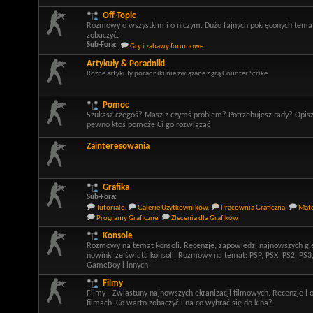
Off-Topic
Rozmowy o wszystkim i o niczym. Dużo fajnych pokręconych tema
zobaczyć.
Sub-Fora:
Gry i zabawy forumowe
Artykuły & Poradniki
Różne artykuły poradniki nie związane z grą Counter Strike
Pomoc
Szukasz czegoś? Masz z czymś problem? Potrzebujesz rady? Opis
pewno ktoś pomoże Ci go rozwiązać
Zainteresowania
Grafika
Sub-Fora:
Tutoriale
,
Galerie Użytkowników
,
Pracownia Graficzna
,
Mate
Programy Graficzne
,
Zlecenia dla Grafików
Konsole
Rozmowy na temat konsoli. Recenzje, zapowiedzi najnowszych gi
nowinki ze świata konsoli. Rozmowy na temat: PSP, PSX, PS2, PS3
GameBoy i innych
Filmy
Filmy - Zwiastuny najnowszych ekranizacji filmowych. Recenzje i 
filmach. Co warto zobaczyć i na co wybrać się do kina?