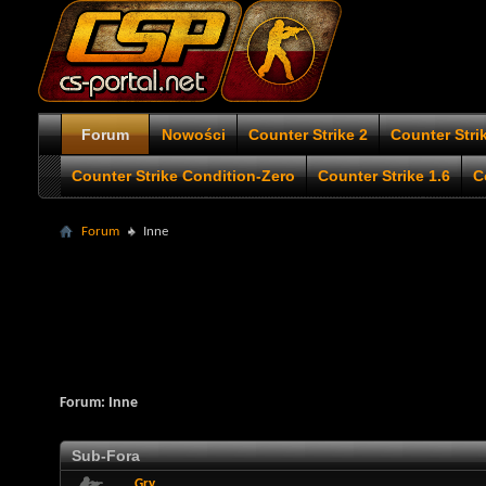
Forum
Nowości
Counter Strike 2
Counter Stri
Counter Strike Condition-Zero
Counter Strike 1.6
C
Forum
Inne
Forum:
Inne
Sub-Fora
Gry