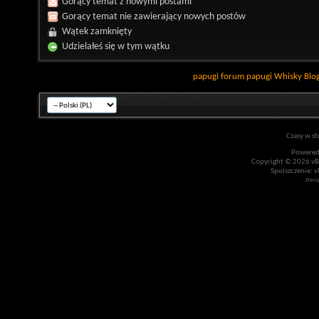
Gorący temat z nowymi postami
Gorący temat nie zawierający nowych postów
Wątek zamknięty
Udzielałeś się w tym wątku
papugi
forum papugi
Whisky
Blo
Czasy w st
Powered
Copyright © 2026 vBul
Spolszczenie: v
Desi