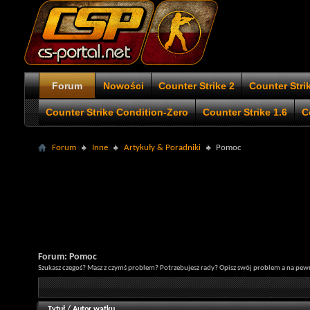
Forum
Nowości
Counter Strike 2
Counter Stri
Counter Strike Condition-Zero
Counter Strike 1.6
C
Forum
Inne
Artykuły & Poradniki
Pomoc
Forum:
Pomoc
Szukasz czegoś? Masz z czymś problem? Potrzebujesz rady? Opisz swój problem a na pew
Tytuł
/
Autor wątku