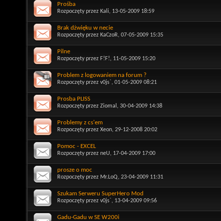
Prośba
Rozpoczęty przez
Kali
, 13-05-2009 18:59
Brak dżwięku w necie
Rozpoczęty przez
KaCzoR
, 07-05-2009 15:35
Pilne
Rozpoczęty przez
F!F!
, 11-05-2009 15:20
Problem z logowaniem na forum ?
Rozpoczęty przez
v0js`
, 01-05-2009 08:21
Prosba PLISS
Rozpoczęty przez
Ziomal
, 30-04-2009 14:38
Problemy z cs'em
Rozpoczęty przez
Xeon
, 29-12-2008 20:02
Pomoc - EXCEL
Rozpoczęty przez
neU
, 17-04-2009 17:00
prosze o moc
Rozpoczęty przez
Mr.LoQ
, 23-04-2009 11:31
Szukam Serweru SuperHero Mod
Rozpoczęty przez
v0js`
, 13-04-2009 09:56
Gadu-Gadu w SE W200i