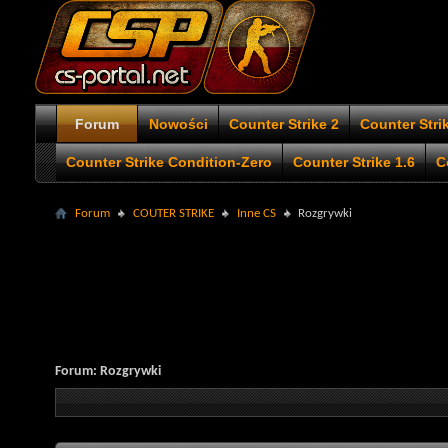
Forum
Nowości
Counter Strike 2
Counter Stri
Counter Strike Condition-Zero
Counter Strike 1.6
C
Forum
COUTER STRIKE
Inne CS
Rozgrywki
Forum:
Rozgrywki