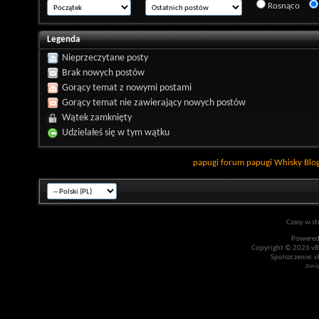
Rosnąco
Legenda
Nieprzeczytane posty
Brak nowych postów
Gorący temat z nowymi postami
Gorący temat nie zawierający nowych postów
Wątek zamknięty
Udzielałeś się w tym wątku
papugi
forum papugi
Whisky
Blo
Czasy w st
Powered
Copyright © 2026 vBul
Spolszczenie: v
Desi