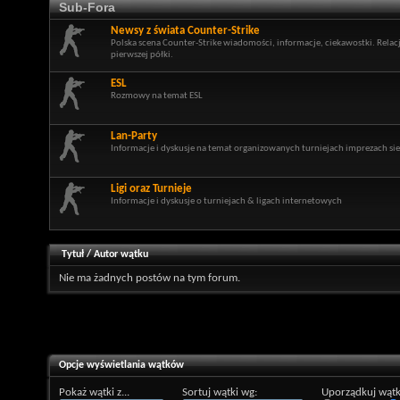
Sub-Fora
Newsy z świata Counter-Strike
Polska scena Counter-Strike wiadomości, informacje, ciekawostki. Relac
pierwszej półki.
ESL
Rozmowy na temat ESL
Lan-Party
Informacje i dyskusje na temat organizowanych turniejach imprezach si
Ligi oraz Turnieje
Informacje i dyskusje o turniejach & ligach internetowych
Tytuł
/
Autor wątku
Nie ma żadnych postów na tym forum.
Opcje wyświetlania wątków
Pokaż wątki z...
Sortuj wątki wg:
Uporządkuj wątk