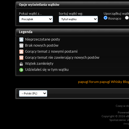
Opcje wyświetlania wątków
Pokaż wątki z...
Sortuj wątki wg:
Uporządkuj wątk
Rosnąco
Legenda
Nieprzeczytane posty
Brak nowych postów
Gorący temat z nowymi postami
Gorący temat nie zawierający nowych postów
Wątek zamknięty
Udzielałeś się w tym wątku
papugi
forum papugi
Whisky
Blo
Czasy w st
Powered
Copyright © 2026 vBul
Spolszczenie: v
Desi