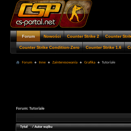
Forum
Nowości
Counter Strike 2
Counter Stri
Counter Strike Condition-Zero
Counter Strike 1.6
C
Forum
Inne
Zainteresowania
Grafika
Tutoriale
Forum:
Tutoriale
Tytuł
/
Autor wątku