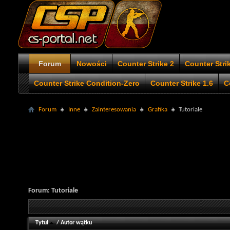
Forum
Nowości
Counter Strike 2
Counter Stri
Counter Strike Condition-Zero
Counter Strike 1.6
C
Forum
Inne
Zainteresowania
Grafika
Tutoriale
Forum:
Tutoriale
Tytuł
/
Autor wątku