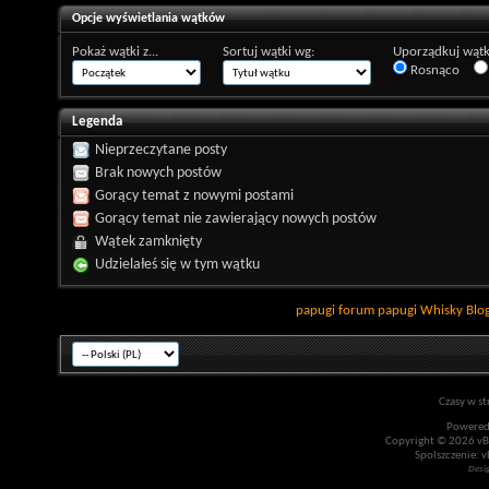
Opcje wyświetlania wątków
Pokaż wątki z...
Sortuj wątki wg:
Uporządkuj wątk
Rosnąco
Legenda
Nieprzeczytane posty
Brak nowych postów
Gorący temat z nowymi postami
Gorący temat nie zawierający nowych postów
Wątek zamknięty
Udzielałeś się w tym wątku
papugi
forum papugi
Whisky
Blo
Czasy w st
Powered
Copyright © 2026 vBul
Spolszczenie: v
Desi