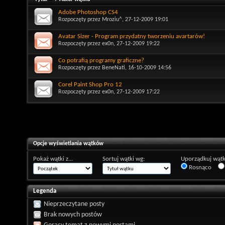
Adobe Photoshop CS4
Rozpoczęty przez
Mroziu^
, 27-12-2009 19:01
Avatar Sizer - Program przydatny tworzeniu avartarów!
Rozpoczęty przez
ex0n
, 27-12-2009 19:22
Co potrafią programy graficzne?
Rozpoczęty przez
BeneNati
, 16-10-2009 14:56
Corel Paint Shop Pro 12
Rozpoczęty przez
ex0n
, 27-12-2009 17:22
Opcje wyświetlania wątków
Pokaż wątki z...
Sortuj wątki wg:
Uporządkuj wątk
Rosnąco
Legenda
Nieprzeczytane posty
Brak nowych postów