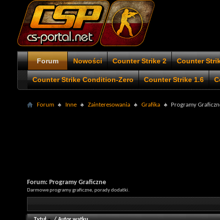
Forum
Nowości
Counter Strike 2
Counter Stri
Counter Strike Condition-Zero
Counter Strike 1.6
C
Forum
Inne
Zainteresowania
Grafika
Programy Graficzn
Forum:
Programy Graficzne
Darmowe programy graficzne, porady dodatki.
Tytuł
/
Autor wątku