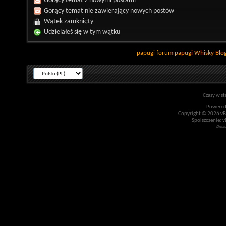
Gorący temat z nowymi postami
Gorący temat nie zawierający nowych postów
Wątek zamknięty
Udzielałeś się w tym wątku
papugi
forum papugi
Whisky
Blo
Czasy w st
Powered
Copyright © 2026 vBul
Spolszczenie: v
Desi