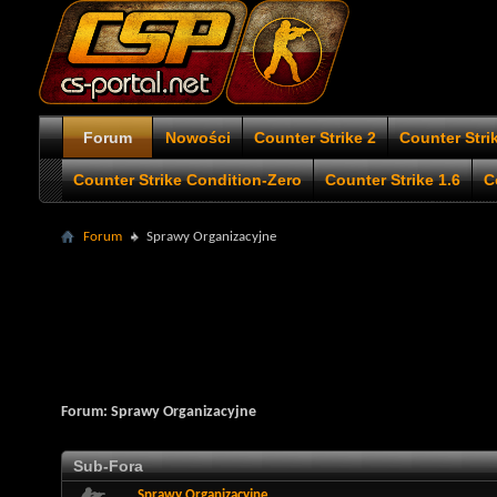
Forum
Nowości
Counter Strike 2
Counter Stri
Counter Strike Condition-Zero
Counter Strike 1.6
C
Forum
Sprawy Organizacyjne
Forum:
Sprawy Organizacyjne
Sub-Fora
Sprawy Organizacyjne