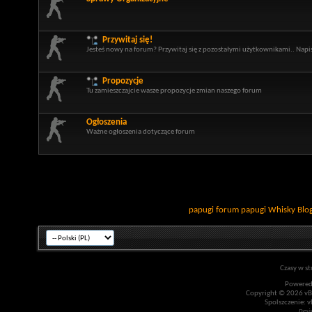
Przywitaj się!
Jesteś nowy na forum? Przywitaj się z pozostałymi użytkownikami.. Napisz
Propozycje
Tu zamieszczajcie wasze propozycje zmian naszego forum
Ogłoszenia
Ważne ogłoszenia dotyczące forum
papugi
forum papugi
Whisky
Blo
Czasy w st
Powered
Copyright © 2026 vBul
Spolszczenie: v
Desi