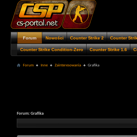
Forum
Nowości
Counter Strike 2
Counter Stri
Counter Strike Condition-Zero
Counter Strike 1.6
C
Forum
Inne
Zainteresowania
Grafika
Forum:
Grafika