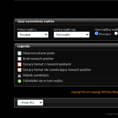
Opcje wyświetlania wątków
Pokaż wątki z...
Sortuj wątki wg:
Uporządkuj wątk
Rosnąco
Legenda
Nieprzeczytane posty
Brak nowych postów
Gorący temat z nowymi postami
Gorący temat nie zawierający nowych postów
Wątek zamknięty
Udzielałeś się w tym wątku
papugi
forum papugi
Whisky
Blo
Czasy w st