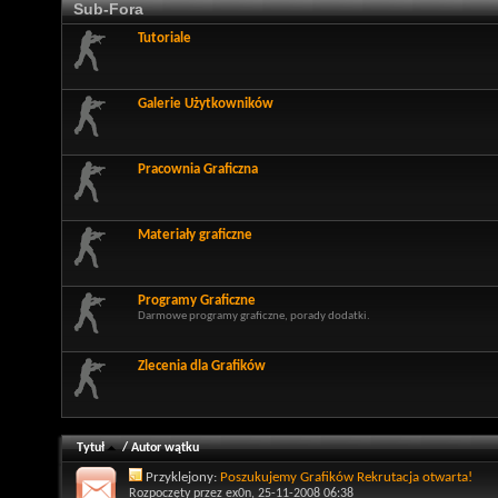
Sub-Fora
Tutoriale
Galerie Użytkowników
Pracownia Graficzna
Materiały graficzne
Programy Graficzne
Darmowe programy graficzne, porady dodatki.
Zlecenia dla Grafików
Tytuł
/
Autor wątku
Przyklejony:
Poszukujemy Grafików Rekrutacja otwarta!
Rozpoczęty przez
ex0n
, 25-11-2008 06:38