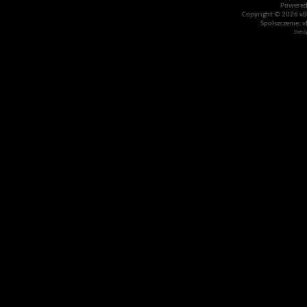
Powered
Copyright © 2026 vBul
Spolszczenie: v
Desi