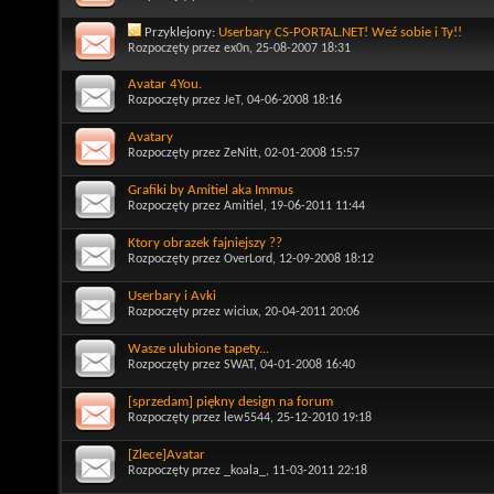
Przyklejony:
Userbary CS-PORTAL.NET! Weź sobie i Ty!!
Rozpoczęty przez
ex0n
, 25-08-2007 18:31
Avatar 4You.
Rozpoczęty przez
JeT
, 04-06-2008 18:16
Avatary
Rozpoczęty przez
ZeNitt
, 02-01-2008 15:57
Grafiki by Amitiel aka Immus
Rozpoczęty przez
Amitiel
, 19-06-2011 11:44
Ktory obrazek fajniejszy ??
Rozpoczęty przez
OverLord
, 12-09-2008 18:12
Userbary i Avki
Rozpoczęty przez
wiciux
, 20-04-2011 20:06
Wasze ulubione tapety...
Rozpoczęty przez
SWAT
, 04-01-2008 16:40
[sprzedam] piękny design na forum
Rozpoczęty przez
lew5544
, 25-12-2010 19:18
[Zlece]Avatar
Rozpoczęty przez
_koala_
, 11-03-2011 22:18