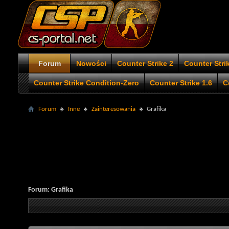
Forum
Nowości
Counter Strike 2
Counter Stri
Counter Strike Condition-Zero
Counter Strike 1.6
C
Forum
Inne
Zainteresowania
Grafika
Forum:
Grafika