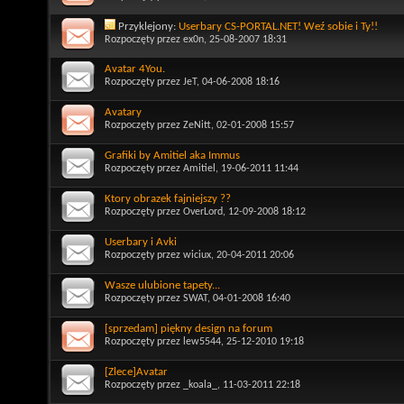
Przyklejony:
Userbary CS-PORTAL.NET! Weź sobie i Ty!!
Rozpoczęty przez
ex0n
, 25-08-2007 18:31
Avatar 4You.
Rozpoczęty przez
JeT
, 04-06-2008 18:16
Avatary
Rozpoczęty przez
ZeNitt
, 02-01-2008 15:57
Grafiki by Amitiel aka Immus
Rozpoczęty przez
Amitiel
, 19-06-2011 11:44
Ktory obrazek fajniejszy ??
Rozpoczęty przez
OverLord
, 12-09-2008 18:12
Userbary i Avki
Rozpoczęty przez
wiciux
, 20-04-2011 20:06
Wasze ulubione tapety...
Rozpoczęty przez
SWAT
, 04-01-2008 16:40
[sprzedam] piękny design na forum
Rozpoczęty przez
lew5544
, 25-12-2010 19:18
[Zlece]Avatar
Rozpoczęty przez
_koala_
, 11-03-2011 22:18