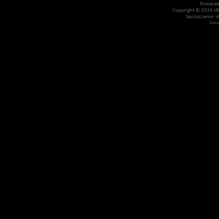
Powered
Copyright © 2026 vBul
Spolszczenie: v
Desi