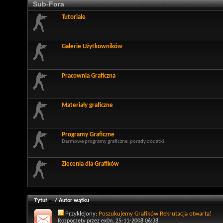
Sub-Fora
Tutoriale
Galerie Użytkowników
Pracownia Graficzna
Materiały graficzne
Programy Graficzne
Darmowe programy graficzne, porady dodatki.
Zlecenia dla Grafików
Tytuł
/
Autor wątku
Przyklejony:
Poszukujemy Grafików Rekrutacja otwarta!
Rozpoczęty przez
ex0n
, 25-11-2008 06:38