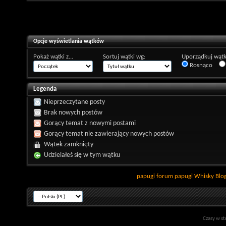
Opcje wyświetlania wątków
Pokaż wątki z...
Sortuj wątki wg:
Uporządkuj wątk
Rosnąco
Legenda
Nieprzeczytane posty
Brak nowych postów
Gorący temat z nowymi postami
Gorący temat nie zawierający nowych postów
Wątek zamknięty
Udzielałeś się w tym wątku
papugi
forum papugi
Whisky
Blo
Czasy w st