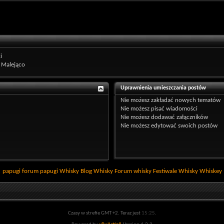
i
Malejąco
Uprawnienia umieszczania postów
Nie możesz
zakładać nowych tematów
Nie możesz
pisać wiadomości
Nie możesz
dodawać załączników
Nie możesz
edytować swoich postów
papugi
forum papugi
Whisky
Blog Whisky
Forum whisky
Festiwale Whisky
Whiskey
Czasy w strefie GMT +2. Teraz jest
15:25
.