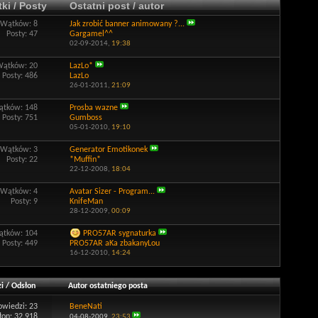
ki / Posty
Ostatni post / autor
Wątków: 8
Jak zrobić banner animowany ?...
Posty: 47
Gargamel^^
02-09-2014,
19:38
Wątków: 20
LazLo*
Posty: 486
LazLo
26-01-2011,
21:09
tków: 148
Prosba wazne
Posty: 751
Gumboss
05-01-2010,
19:10
Wątków: 3
Generator Emotikonek
Posty: 22
*Muffin*
22-12-2008,
18:04
Wątków: 4
Avatar Sizer - Program...
Posty: 9
KnifeMan
28-12-2009,
00:09
tków: 104
PRO57AR sygnaturka
Posty: 449
PRO57AR aKa zbakanyLou
16-12-2010,
14:24
i
/
Odsłon
Autor ostatniego posta
owiedzi:
23
BeneNati
łon: 32,918
04-08-2009,
23:53