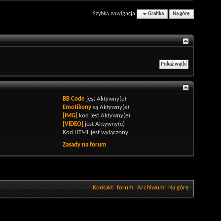
Szybka nawigacja
Grafika
Na górę
BB Code
jest
Aktywny(e)
Emotikony
są
Aktywny(e)
[IMG]
kod jest
Aktywny(e)
[VIDEO]
jest
Aktywny(e)
Kod HTML jest
wyłączony
Zasady na forum
Kontakt
forum
Archiwum
Na górę