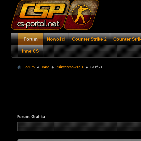
Forum
Nowości
Counter Strike 2
Counter Stri
Inne CS
Forum
Inne
Zainteresowania
Grafika
Forum:
Grafika