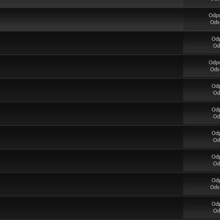
Odp
Ods
Od
Od
Odp
Ods
Od
Od
Od
Od
Od
Od
Od
Od
Od
Ods
Od
Od