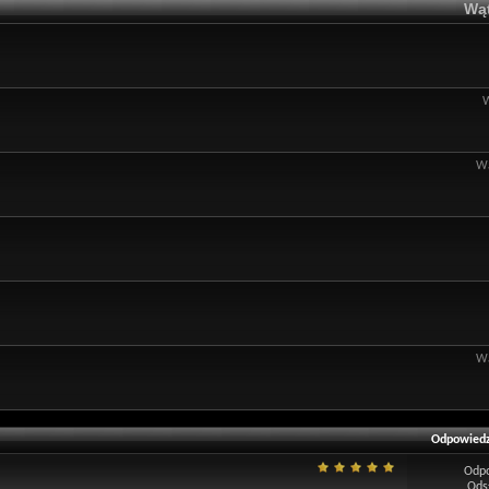
Wąt
Wą
Wą
Odpowiedz
Odp
Ods