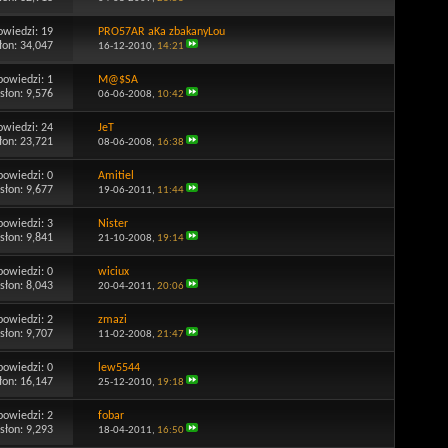
owiedzi:
19
PRO57AR aKa zbakanyLou
łon: 34,047
16-12-2010,
14:21
powiedzi:
1
M@$SA
słon: 9,576
06-06-2008,
10:42
owiedzi:
24
JeT
łon: 23,721
08-06-2008,
16:38
powiedzi:
0
Amitiel
słon: 9,677
19-06-2011,
11:44
powiedzi:
3
Nister
słon: 9,841
21-10-2008,
19:14
powiedzi:
0
wiciux
słon: 8,043
20-04-2011,
20:06
powiedzi:
2
zmazi
słon: 9,707
11-02-2008,
21:47
powiedzi:
0
lew5544
łon: 16,147
25-12-2010,
19:18
powiedzi:
2
fobar
słon: 9,293
18-04-2011,
16:50