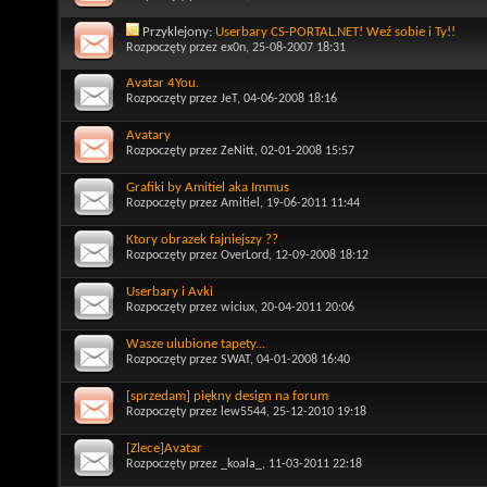
Przyklejony:
Userbary CS-PORTAL.NET! Weź sobie i Ty!!
Rozpoczęty przez
ex0n
, 25-08-2007 18:31
Avatar 4You.
Rozpoczęty przez
JeT
, 04-06-2008 18:16
Avatary
Rozpoczęty przez
ZeNitt
, 02-01-2008 15:57
Grafiki by Amitiel aka Immus
Rozpoczęty przez
Amitiel
, 19-06-2011 11:44
Ktory obrazek fajniejszy ??
Rozpoczęty przez
OverLord
, 12-09-2008 18:12
Userbary i Avki
Rozpoczęty przez
wiciux
, 20-04-2011 20:06
Wasze ulubione tapety...
Rozpoczęty przez
SWAT
, 04-01-2008 16:40
[sprzedam] piękny design na forum
Rozpoczęty przez
lew5544
, 25-12-2010 19:18
[Zlece]Avatar
Rozpoczęty przez
_koala_
, 11-03-2011 22:18