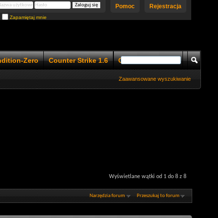
Pomoc
Rejestracja
Zapamiętaj mnie
ndition-Zero
Counter Strike 1.6
Counter Strike 1.5
Zaawansowane wyszukiwanie
Wyświetlane wątki od 1 do 8 z 8
Narzędzia forum
Przeszukaj to forum