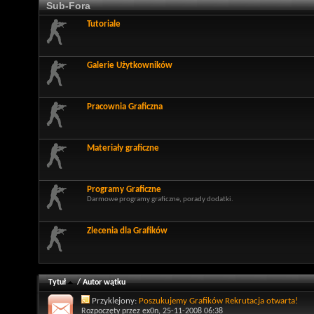
Sub-Fora
Tutoriale
Galerie Użytkowników
Pracownia Graficzna
Materiały graficzne
Programy Graficzne
Darmowe programy graficzne, porady dodatki.
Zlecenia dla Grafików
Tytuł
/
Autor wątku
Przyklejony:
Poszukujemy Grafików Rekrutacja otwarta!
Rozpoczęty przez
ex0n
, 25-11-2008 06:38