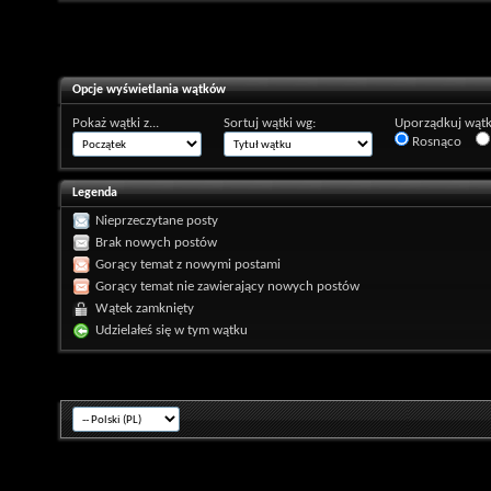
Opcje wyświetlania wątków
Pokaż wątki z...
Sortuj wątki wg:
Uporządkuj wątk
Rosnąco
Legenda
Nieprzeczytane posty
Brak nowych postów
Gorący temat z nowymi postami
Gorący temat nie zawierający nowych postów
Wątek zamknięty
Udzielałeś się w tym wątku