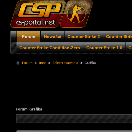
Forum
Nowości
Counter Strike 2
Counter Stri
Counter Strike Condition-Zero
Counter Strike 1.6
C
Forum
Inne
Zainteresowania
Grafika
Forum:
Grafika