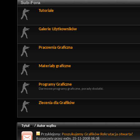
Sub-Fora
Tutoriale
Galerie Użytkowników
Pracownia Graficzna
Materiały graficzne
Programy Graficzne
Darmowe programy graficzne, porady dodatki.
Zlecenia dla Grafików
Tytuł
/
Autor wątku
Przyklejony:
Poszukujemy Grafików Rekrutacja otwarta!
Rozpoczęty przez
ex0n
, 25-11-2008 06:38