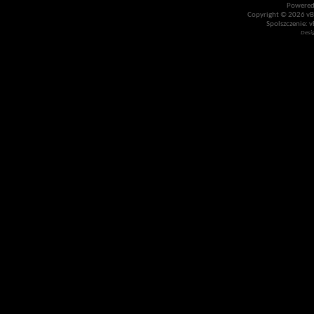
Powered
Copyright © 2026 vBul
Spolszczenie: v
Desi