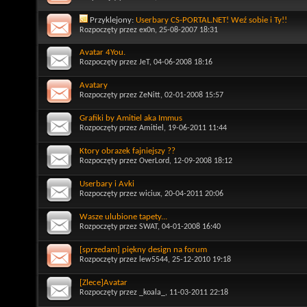
Przyklejony:
Userbary CS-PORTAL.NET! Weź sobie i Ty!!
Rozpoczęty przez
ex0n
, 25-08-2007 18:31
Avatar 4You.
Rozpoczęty przez
JeT
, 04-06-2008 18:16
Avatary
Rozpoczęty przez
ZeNitt
, 02-01-2008 15:57
Grafiki by Amitiel aka Immus
Rozpoczęty przez
Amitiel
, 19-06-2011 11:44
Ktory obrazek fajniejszy ??
Rozpoczęty przez
OverLord
, 12-09-2008 18:12
Userbary i Avki
Rozpoczęty przez
wiciux
, 20-04-2011 20:06
Wasze ulubione tapety...
Rozpoczęty przez
SWAT
, 04-01-2008 16:40
[sprzedam] piękny design na forum
Rozpoczęty przez
lew5544
, 25-12-2010 19:18
[Zlece]Avatar
Rozpoczęty przez
_koala_
, 11-03-2011 22:18