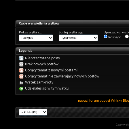
Opcje wyświetlania wątków
Pokaż wątki z...
Sortuj wątki wg:
Uporządkuj wątk
Rosnąco
Legenda
Nieprzeczytane posty
Brak nowych postów
Gorący temat z nowymi postami
Gorący temat nie zawierający nowych postów
Wątek zamknięty
Udzielałeś się w tym wątku
papugi
forum papugi
Whisky
Blo
Czasy w st