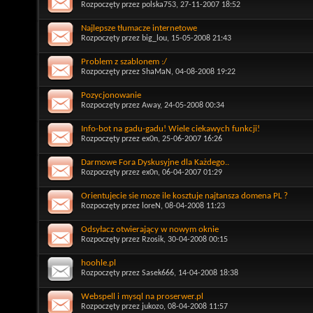
Rozpoczęty przez
polska753
, 27-11-2007 18:52
Najlepsze tłumacze internetowe
Rozpoczęty przez
big_lou
, 15-05-2008 21:43
Problem z szablonem :/
Rozpoczęty przez
ShaMaN
, 04-08-2008 19:22
Pozycjonowanie
Rozpoczęty przez
Away
, 24-05-2008 00:34
Info-bot na gadu-gadu! Wiele ciekawych funkcji!
Rozpoczęty przez
ex0n
, 25-06-2007 16:26
Darmowe Fora Dyskusyjne dla Każdego..
Rozpoczęty przez
ex0n
, 06-04-2007 01:29
Orientujecie sie moze ile kosztuje najtansza domena PL ?
Rozpoczęty przez
loreN
, 08-04-2008 11:23
Odsyłacz otwierający w nowym oknie
Rozpoczęty przez
Rzosik
, 30-04-2008 00:15
hoohle.pl
Rozpoczęty przez
Sasek666
, 14-04-2008 18:38
Webspell i mysql na proserwer.pl
Rozpoczęty przez
jukozo
, 08-04-2008 11:57