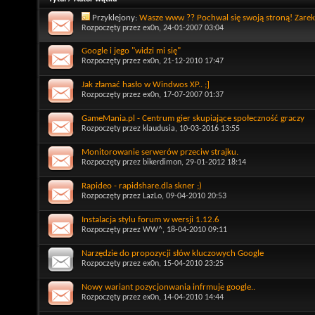
Przyklejony:
Wasze www ?? Pochwal się swoją stroną! Zarekl
Rozpoczęty przez
ex0n
, 24-01-2007 03:04
Google i jego "widzi mi się"
Rozpoczęty przez
ex0n
, 21-12-2010 17:47
Jak złamać hasło w Windwos XP.. ;]
Rozpoczęty przez
ex0n
, 17-07-2007 01:37
GameMania.pl - Centrum gier skupiające społeczność graczy
Rozpoczęty przez
klaudusia
, 10-03-2016 13:55
Monitorowanie serwerów przeciw strajku.
Rozpoczęty przez
bikerdimon
, 29-01-2012 18:14
Rapideo - rapidshare.dla skner ;)
Rozpoczęty przez
LazLo
, 09-04-2010 20:53
Instalacja stylu forum w wersji 1.12.6
Rozpoczęty przez
WW^
, 18-04-2010 09:11
Narzędzie do propozycji słów kluczowych Google
Rozpoczęty przez
ex0n
, 15-04-2010 23:25
Nowy wariant pozycjonwania infrmuje google..
Rozpoczęty przez
ex0n
, 14-04-2010 14:44