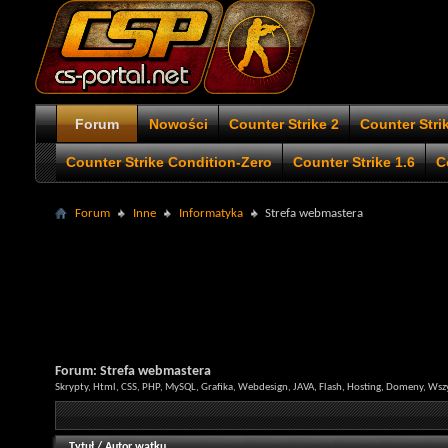
Forum
Nowości
Counter Strike 2
Counter Stri
Counter Strike Condition-Zero
Counter Strike 1.6
C
Forum
Inne
Informatyka
Strefa webmastera
Forum:
Strefa webmastera
Skrypty, Html, CSS, PHP, MySQL, Grafika, Webdesign, JAVA, Flash, Hosting, Domeny, Wsz
Tytuł
/
Autor wątku