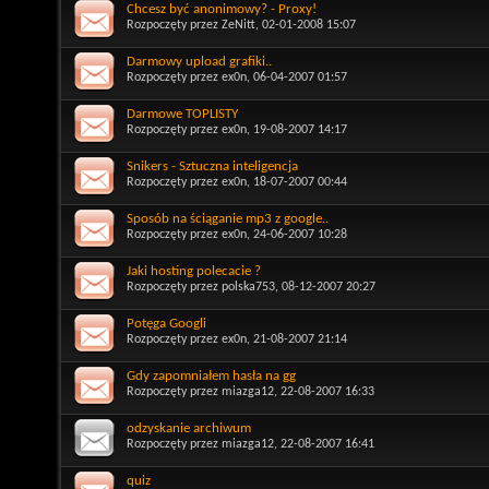
Chcesz być anonimowy? - Proxy!
Rozpoczęty przez
ZeNitt
, 02-01-2008 15:07
Darmowy upload grafiki..
Rozpoczęty przez
ex0n
, 06-04-2007 01:57
Darmowe TOPLISTY
Rozpoczęty przez
ex0n
, 19-08-2007 14:17
Snikers - Sztuczna inteligencja
Rozpoczęty przez
ex0n
, 18-07-2007 00:44
Sposób na ściąganie mp3 z google..
Rozpoczęty przez
ex0n
, 24-06-2007 10:28
Jaki hosting polecacie ?
Rozpoczęty przez
polska753
, 08-12-2007 20:27
Potęga Googli
Rozpoczęty przez
ex0n
, 21-08-2007 21:14
Gdy zapomniałem hasła na gg
Rozpoczęty przez
miazga12
, 22-08-2007 16:33
odzyskanie archiwum
Rozpoczęty przez
miazga12
, 22-08-2007 16:41
quiz