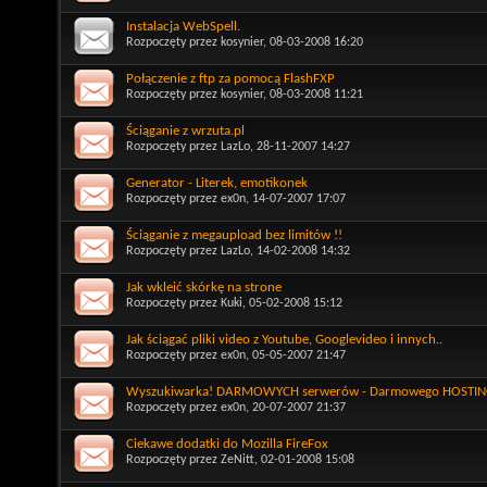
Instalacja WebSpell.
Rozpoczęty przez
kosynier
, 08-03-2008 16:20
Połączenie z ftp za pomocą FlashFXP
Rozpoczęty przez
kosynier
, 08-03-2008 11:21
Ściąganie z wrzuta.pl
Rozpoczęty przez
LazLo
, 28-11-2007 14:27
Generator - Literek, emotikonek
Rozpoczęty przez
ex0n
, 14-07-2007 17:07
Ściąganie z megaupload bez limitów !!
Rozpoczęty przez
LazLo
, 14-02-2008 14:32
Jak wkleić skórkę na strone
Rozpoczęty przez
Kuki
, 05-02-2008 15:12
Jak ściągać pliki video z Youtube, Googlevideo i innych..
Rozpoczęty przez
ex0n
, 05-05-2007 21:47
Wyszukiwarka! DARMOWYCH serwerów - Darmowego HOSTIN
Rozpoczęty przez
ex0n
, 20-07-2007 21:37
Ciekawe dodatki do Mozilla FireFox
Rozpoczęty przez
ZeNitt
, 02-01-2008 15:08