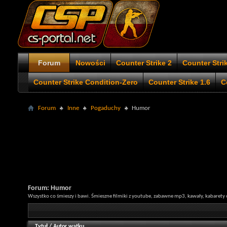
Forum
Nowości
Counter Strike 2
Counter Stri
Counter Strike Condition-Zero
Counter Strike 1.6
C
Forum
Inne
Pogaduchy
Humor
Forum:
Humor
Wszystko co śmieszy i bawi. Śmieszne filmiki z youtube, zabawne mp3, kawały, kabaret
Tytuł
/
Autor wątku