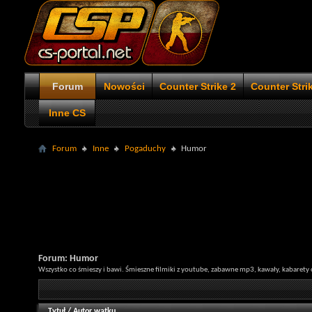
Forum
Nowości
Counter Strike 2
Counter Stri
Inne CS
Forum
Inne
Pogaduchy
Humor
Forum:
Humor
Wszystko co śmieszy i bawi. Śmieszne filmiki z youtube, zabawne mp3, kawały, kabaret
Tytuł
/
Autor wątku