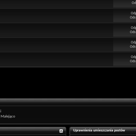
Od
Od
Ods
Od
Ods
Od
Ods
Od
Ods
i
Malejąco
Uprawnienia umieszczania postów