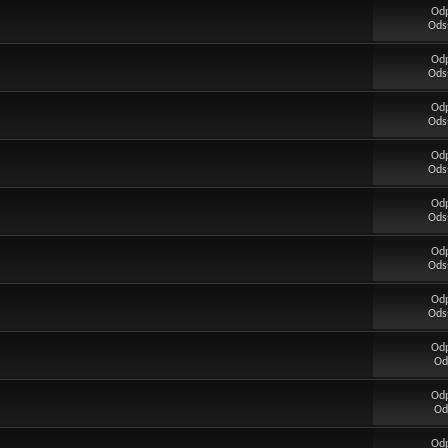
Od
Ods
Od
Ods
Od
Ods
Od
Ods
Od
Ods
Od
Ods
Od
Ods
Od
Od
Od
Od
Od