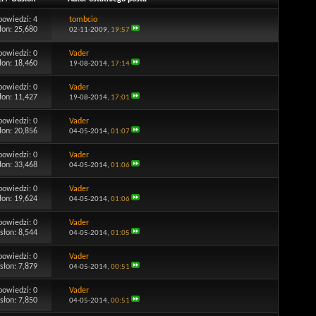
powiedzi:
4
tombcio
łon: 25,680
02-11-2009,
19:57
powiedzi:
0
Vader
łon: 18,460
19-08-2014,
17:14
powiedzi:
0
Vader
łon: 11,427
19-08-2014,
17:01
powiedzi:
0
Vader
łon: 20,856
04-05-2014,
01:07
powiedzi:
0
Vader
łon: 33,468
04-05-2014,
01:06
powiedzi:
0
Vader
łon: 19,624
04-05-2014,
01:06
powiedzi:
0
Vader
słon: 8,544
04-05-2014,
01:05
powiedzi:
0
Vader
słon: 7,879
04-05-2014,
00:51
powiedzi:
0
Vader
słon: 7,850
04-05-2014,
00:51