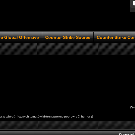
ke Global Offensive
Counter Strike Source
Counter Strike Co
Wyś
y oraz wiele śmiesznych tematów które na pewno poprawią Ci humor ;)
Odpowiedz