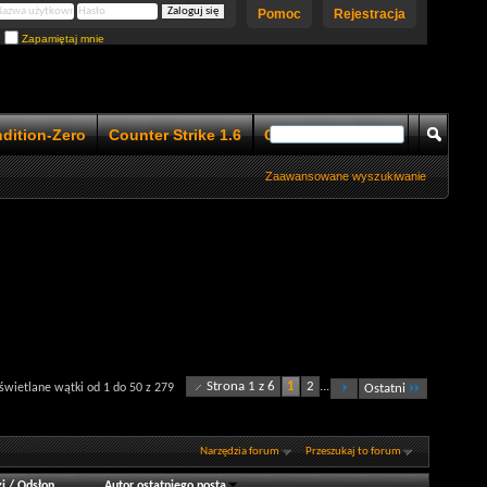
Pomoc
Rejestracja
Zapamiętaj mnie
ndition-Zero
Counter Strike 1.6
Counter Strike 1.5
Zaawansowane wyszukiwanie
Strona 1 z 6
1
2
...
wietlane wątki od 1 do 50 z 279
Ostatni
Narzędzia forum
Przeszukaj to forum
i
/
Odsłon
Autor ostatniego posta