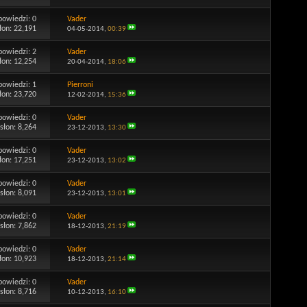
powiedzi:
0
Vader
łon: 22,191
04-05-2014,
00:39
powiedzi:
2
Vader
łon: 12,254
20-04-2014,
18:06
powiedzi:
1
Pierroni
łon: 23,720
12-02-2014,
15:36
powiedzi:
0
Vader
słon: 8,264
23-12-2013,
13:30
powiedzi:
0
Vader
łon: 17,251
23-12-2013,
13:02
powiedzi:
0
Vader
słon: 8,091
23-12-2013,
13:01
powiedzi:
0
Vader
słon: 7,862
18-12-2013,
21:19
powiedzi:
0
Vader
łon: 10,923
18-12-2013,
21:14
powiedzi:
0
Vader
słon: 8,716
10-12-2013,
16:10