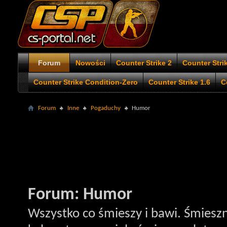
Forum
Nowości
Counter Strike 2
Counter Stri
Counter Strike Condition-Zero
Counter Strike 1.6
C
Forum
Inne
Pogaduchy
Humor
Forum:
Humor
Wszystko co śmieszy i bawi. Śmiesz