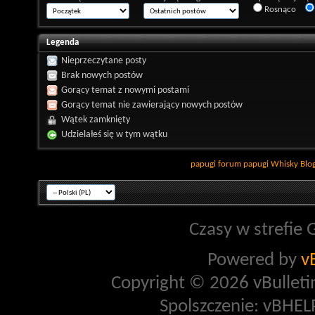
Rosnąco
Legenda
Nieprzeczytane posty
Brak nowych postów
Gorący temat z nowymi postami
Gorący temat nie zawierający nowych postów
Wątek zamknięty
Udzielałeś się w tym wątku
papugi
forum papugi
Whisky
Blo
Czasy w strefie 
Powered by
v
Copyright © 2026 vBulletin 
Spolszczenie: vBHELP