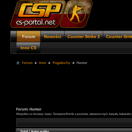
Forum
Nowości
Counter Strike 2
Counter Stri
Inne CS
Forum
Inne
Pogaduchy
Humor
Forum:
Humor
Wszystko co śmieszy i bawi. Śmieszne filmiki z youtube, zabawne mp3, kawały, kabaret
Tytuł
/
Autor wątku