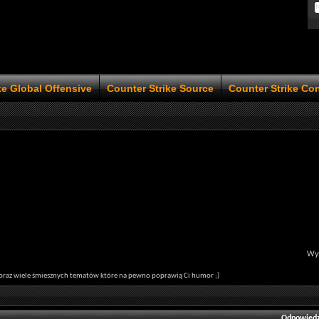
ke Global Offensive
Counter Strike Source
Counter Strike Co
Wyś
y oraz wiele śmiesznych tematów które na pewno poprawią Ci humor ;)
Odpowiedz