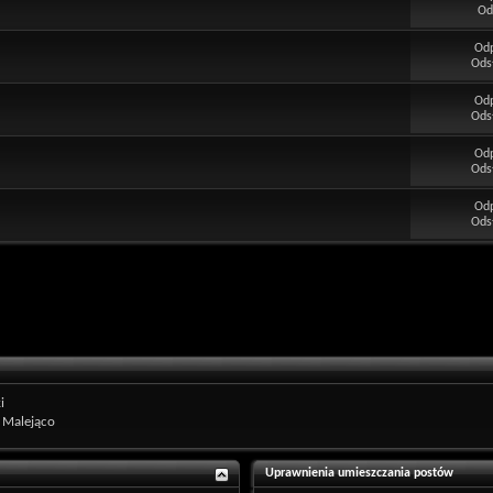
Od
Od
Ods
Od
Ods
Od
Ods
Od
Ods
i
Malejąco
Uprawnienia umieszczania postów