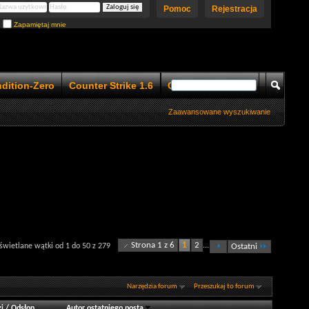
Pomoc
Rejestracja
Zapamiętaj mnie
ndition-Zero
Counter Strike 1.6
Counter Strike 1.5
Zaawansowane wyszukiwanie
Strona 1 z 6
1
2
...
wietlane wątki od 1 do 50 z 279
Ostatni
Narzędzia forum
Przeszukaj to forum
i
/
Odsłon
Autor ostatniego posta