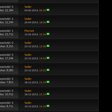
powiedzi:
0
Vader
łon: 22,184
04-05-2014,
00:39
powiedzi:
2
Vader
łon: 12,249
20-04-2014,
18:06
powiedzi:
1
Pierroni
łon: 23,712
12-02-2014,
15:36
powiedzi:
0
Vader
słon: 8,255
23-12-2013,
13:30
powiedzi:
0
Vader
łon: 17,246
23-12-2013,
13:02
powiedzi:
0
Vader
słon: 8,083
23-12-2013,
13:01
powiedzi:
0
Vader
słon: 7,853
18-12-2013,
21:19
powiedzi:
0
Vader
łon: 10,912
18-12-2013,
21:14
powiedzi:
0
Vader
słon: 8,711
10-12-2013,
16:10