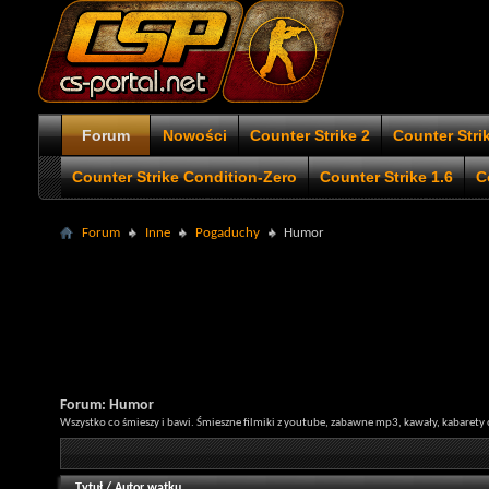
Forum
Nowości
Counter Strike 2
Counter Stri
Counter Strike Condition-Zero
Counter Strike 1.6
C
Forum
Inne
Pogaduchy
Humor
Forum:
Humor
Wszystko co śmieszy i bawi. Śmieszne filmiki z youtube, zabawne mp3, kawały, kabaret
Tytuł
/
Autor wątku