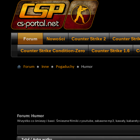
Forum
Nowości
Counter Strike 2
Counter Stri
Counter Strike Condition-Zero
Counter Strike 1.6
C
Forum
Inne
Pogaduchy
Humor
Forum:
Humor
Wszystko co śmieszy i bawi. Śmieszne filmiki z youtube, zabawne mp3, kawały, kabaret
Tytuł
/
Autor wątku