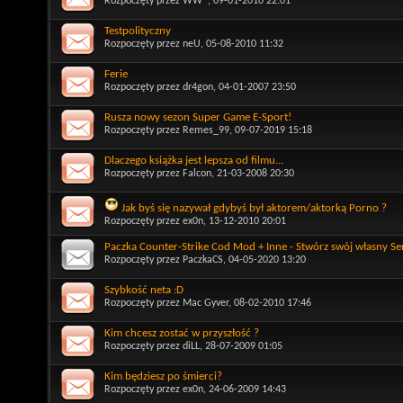
Rozpoczęty przez
WW^
, 09-01-2010 22:01
Testpolityczny
Rozpoczęty przez
neU
, 05-08-2010 11:32
Ferie
Rozpoczęty przez
dr4gon
, 04-01-2007 23:50
Rusza nowy sezon Super Game E-Sport!
Rozpoczęty przez
Remes_99
, 09-07-2019 15:18
Dlaczego książka jest lepsza od filmu...
Rozpoczęty przez
Falcon
, 21-03-2008 20:30
Jak byś się nazywał gdybyś był aktorem/aktorką Porno ?
Rozpoczęty przez
ex0n
, 13-12-2010 20:01
Paczka Counter-Strike Cod Mod + Inne - Stwórz swój własny S
Rozpoczęty przez
PaczkaCS
, 04-05-2020 13:20
Szybkość neta :D
Rozpoczęty przez
Mac Gyver
, 08-02-2010 17:46
Kim chcesz zostać w przyszłość ?
Rozpoczęty przez
diLL
, 28-07-2009 01:05
Kim będziesz po śmierci?
Rozpoczęty przez
ex0n
, 24-06-2009 14:43