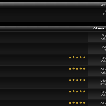
Wąt
Po
Odpowiedz
Od
Ods
Od
Od
Odp
Ods
Odp
Ods
Odp
Odsł
Odp
Ods
Odp