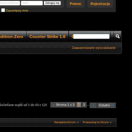
Pomoc
Rejestracja
Zapamiętaj mnie
ndition-Zero
Counter Strike 1.6
Counter Strike 1.5
Zaawansowane wyszukiwanie
Strona 1 z 3
1
2
...
wietlane wątki od 1 do 50 z 125
Ostatni
Narzędzia forum
Przeszukaj to forum