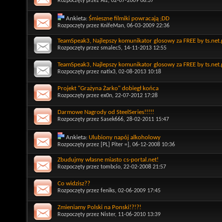
Rozpoczęty przez
Aiz
, 02-07-2009 08:37
Ankieta:
Śmieszne filmiki powracają ;DD
Rozpoczęty przez
KnifeMan
, 06-03-2009 22:36
TeamSpeak3, Najlepszy komunikator glosowy za FREE by ts.net.
Rozpoczęty przez
smalec5
, 14-11-2013 12:55
TeamSpeak3, Najlepszy komunikator glosowy za FREE by ts.net.
Rozpoczęty przez
natix3
, 02-08-2013 10:18
Projekt "Grażyna Żarko" dobiegł końca
Rozpoczęty przez
ex0n
, 22-07-2012 17:28
Darmowe Nagrody od SteelSeries!!!!!
Rozpoczęty przez
Sasek666
, 28-02-2011 15:47
Ankieta:
Ulubiony napój alkoholowy
Rozpoczęty przez
[PL] Piter =]
, 06-12-2008 10:36
Zbudujmy własne miasto cs-portal.net!
Rozpoczęty przez
tombcio
, 22-02-2008 21:57
Co widzisz??
Rozpoczęty przez
feniks
, 02-06-2009 17:45
Zmieniamy Polski na Ponski!?!?!
Rozpoczęty przez
Nister
, 11-06-2010 13:39