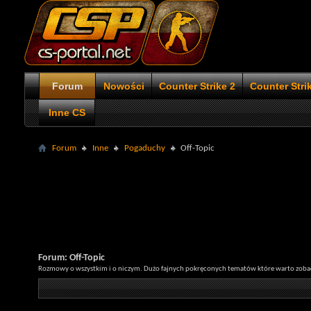
Forum
Nowości
Counter Strike 2
Counter Stri
Inne CS
Forum
Inne
Pogaduchy
Off-Topic
Forum:
Off-Topic
Rozmowy o wszystkim i o niczym. Dużo fajnych pokręconych tematów które warto zoba