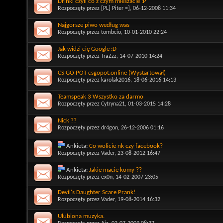
Drinki czyli co z czym mieszacie :P
Rozpoczęty przez
[PL] Piter =]
, 06-12-2008 11:34
Najgorsze piwo według was
Rozpoczęty przez
tombcio
, 10-01-2010 22:24
Jak widzi cię Google :D
Rozpoczęty przez
TraZzz
, 14-07-2010 14:24
CS GO POT csgopot.online (Wystartował)
Rozpoczęty przez
karolak2016
, 18-06-2016 14:13
Teamspeak 3 Wszystko za darmo
Rozpoczęty przez
Cytryna21
, 01-03-2015 14:28
Nick ??
Rozpoczęty przez
dr4gon
, 26-12-2006 01:16
Ankieta:
Co wolicie nk czy facebook?
Rozpoczęty przez
Vader
, 23-08-2012 16:47
Ankieta:
Jakie macie komy ??
Rozpoczęty przez
ex0n
, 14-02-2007 23:05
Devil's Daughter Scare Prank!
Rozpoczęty przez
Vader
, 19-08-2014 16:32
Ulubiona muzyka.