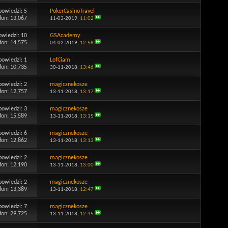
powiedzi:
5
PokerCasinoTravel
łon: 13,067
11-03-2019,
11:02
owiedzi:
10
GSAcademy
łon: 14,575
04-02-2019,
12:58
powiedzi:
1
LofCiam
łon: 10,735
30-11-2018,
13:46
powiedzi:
2
magicznekosze
łon: 12,757
13-11-2018,
13:17
powiedzi:
3
magicznekosze
łon: 15,589
13-11-2018,
13:15
powiedzi:
6
magicznekosze
łon: 12,862
13-11-2018,
13:13
powiedzi:
2
magicznekosze
łon: 12,190
13-11-2018,
13:00
powiedzi:
2
magicznekosze
łon: 13,389
13-11-2018,
12:47
powiedzi:
7
magicznekosze
łon: 29,725
13-11-2018,
12:45