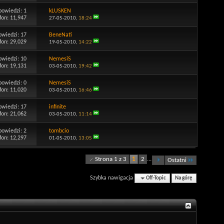
powiedzi:
1
kLUSKEN
łon: 11,947
27-05-2010,
18:24
owiedzi:
17
BeneNati
łon: 29,029
19-05-2010,
14:22
owiedzi:
10
NemesiS
łon: 19,131
03-05-2010,
19:42
powiedzi:
0
NemesiS
łon: 11,020
03-05-2010,
16:46
owiedzi:
17
infinite
łon: 21,062
03-05-2010,
11:14
powiedzi:
2
tombcio
łon: 12,297
01-05-2010,
13:05
Strona 1 z 3
1
2
...
Ostatni
Szybka nawigacja
Off-Topic
Na górę