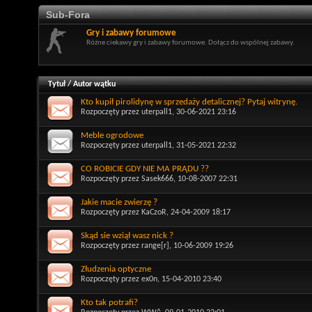
Sub-Fora
Gry i zabawy forumowe
Różne ciekawy gry i zabawy forumowe. Dołącz do wspólnej zabawy.
Tytuł
/
Autor wątku
Kto kupił pirolidynę w sprzedaży detalicznej? Pytaj witrynę.
Rozpoczęty przez
uterpall1
, 30-06-2021 23:16
Meble ogrodowe
Rozpoczęty przez
uterpall1
, 31-05-2021 22:32
CO ROBICIE GDY NIE MA PRĄDU ??
Rozpoczęty przez
Sasek666
, 10-08-2007 22:31
Jakie macie zwierzę ?
Rozpoczęty przez
KaCzoR
, 24-04-2009 18:17
Skąd sie wziął wasz nick ?
Rozpoczęty przez
range[r]
, 10-06-2009 19:26
Złudzenia optyczne
Rozpoczęty przez
ex0n
, 15-04-2010 23:40
Kto tak potrafi?