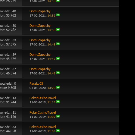
łon: 26,279
17-02-2021,
14:53
owiedzi:
40
DomuZapachy
łon: 35,762
17-02-2021,
14:51
owiedzi:
50
DomuZapachy
łon: 52,962
17-02-2021,
14:50
owiedzi:
33
DomuZapachy
łon: 37,575
17-02-2021,
14:48
owiedzi:
39
DomuZapachy
łon: 45,479
17-02-2021,
14:47
owiedzi:
37
DomuZapachy
łon: 46,594
17-02-2021,
14:45
powiedzi:
0
PaczkaCS
słon: 9,508
04-05-2020,
13:20
owiedzi:
13
PokerCasinoTravel
łon: 31,744
11-03-2019,
11:13
owiedzi:
11
PokerCasinoTravel
łon: 41,146
11-03-2019,
11:09
owiedzi:
33
PokerCasinoTravel
łon: 44,058
11-03-2019,
11:05