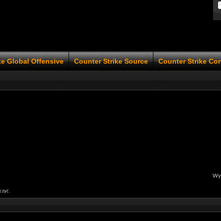
ke Global Offensive
Counter Strike Source
Counter Strike Co
Wyś
czyć.