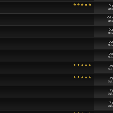
Od
Ods
Odp
Ods
Od
Ods
Od
Ods
Od
Ods
Od
Ods
Od
Ods
Od
Ods
Od
Ods