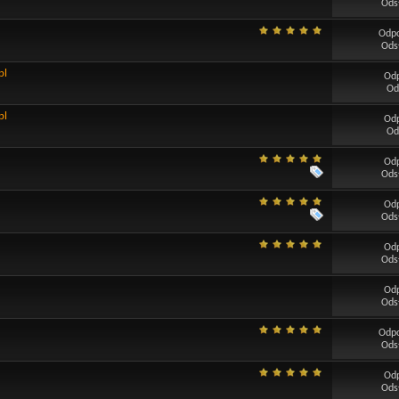
Ods
Odp
Ods
pl
Od
Od
pl
Od
Od
Od
Ods
Od
Ods
Od
Ods
Od
Ods
Odp
Ods
Od
Ods