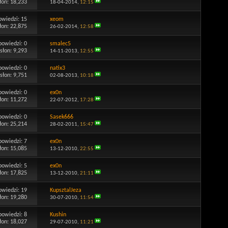
łon: 18,233
18-04-2014,
12:15
owiedzi:
15
xeom
łon: 22,875
26-02-2014,
12:58
powiedzi:
0
smalec5
słon: 9,293
14-11-2013,
12:55
powiedzi:
0
natix3
słon: 9,751
02-08-2013,
10:18
powiedzi:
0
ex0n
łon: 11,272
22-07-2012,
17:28
powiedzi:
0
Sasek666
łon: 25,214
28-02-2011,
15:47
powiedzi:
7
ex0n
łon: 15,085
13-12-2010,
22:55
powiedzi:
5
ex0n
łon: 17,825
13-12-2010,
21:11
owiedzi:
19
KupsztalJeza
łon: 19,280
30-07-2010,
11:54
powiedzi:
8
Kushin
łon: 18,027
29-07-2010,
11:21