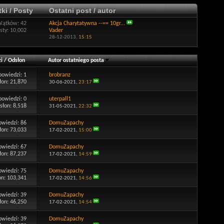
ki / Posty
Ostatni post / autor
Wątków: 42
Akcja Charytatywna --== 10gr...
sty: 10,002
Vader
28-12-2013,
15:15
i
/
Odsłon
Autor ostatniego posta
powiedzi:
1
brobranz
łon: 21,870
30-06-2021,
23:17
powiedzi:
0
uterpall1
słon: 8,518
31-05-2021,
22:32
owiedzi:
86
DomuZapachy
łon: 73,033
17-02-2021,
15:00
owiedzi:
67
DomuZapachy
łon: 87,237
17-02-2021,
14:59
owiedzi:
75
DomuZapachy
on: 103,341
17-02-2021,
14:56
owiedzi:
39
DomuZapachy
łon: 46,250
17-02-2021,
14:54
owiedzi:
39
DomuZapachy