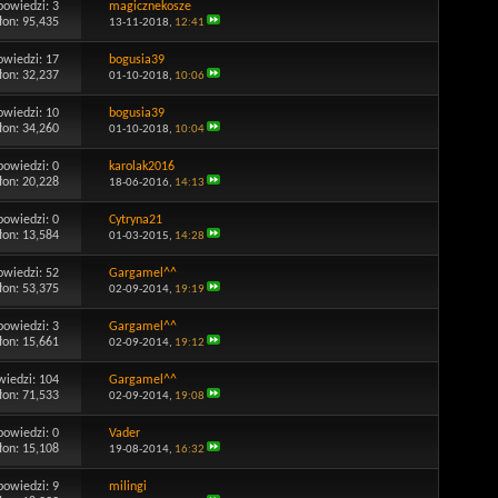
powiedzi:
3
magicznekosze
łon: 95,435
13-11-2018,
12:41
owiedzi:
17
bogusia39
łon: 32,237
01-10-2018,
10:06
owiedzi:
10
bogusia39
łon: 34,260
01-10-2018,
10:04
powiedzi:
0
karolak2016
łon: 20,228
18-06-2016,
14:13
powiedzi:
0
Cytryna21
łon: 13,584
01-03-2015,
14:28
owiedzi:
52
Gargamel^^
łon: 53,375
02-09-2014,
19:19
powiedzi:
3
Gargamel^^
łon: 15,661
02-09-2014,
19:12
wiedzi:
104
Gargamel^^
łon: 71,533
02-09-2014,
19:08
powiedzi:
0
Vader
łon: 15,108
19-08-2014,
16:32
powiedzi:
9
milingi