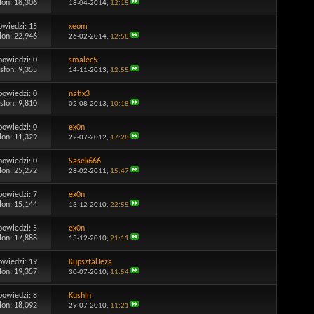
łon: 18,306
18-04-2014,
12:15
owiedzi:
15
xeom
łon: 22,946
26-02-2014,
12:58
powiedzi:
0
smalec5
słon: 9,355
14-11-2013,
12:55
powiedzi:
0
natix3
słon: 9,810
02-08-2013,
10:18
powiedzi:
0
ex0n
łon: 11,329
22-07-2012,
17:28
powiedzi:
0
Sasek666
łon: 25,272
28-02-2011,
15:47
powiedzi:
7
ex0n
łon: 15,144
13-12-2010,
22:55
powiedzi:
5
ex0n
łon: 17,888
13-12-2010,
21:11
owiedzi:
19
KupsztalJeza
łon: 19,357
30-07-2010,
11:54
powiedzi:
8
Kushin
łon: 18,092
29-07-2010,
11:21