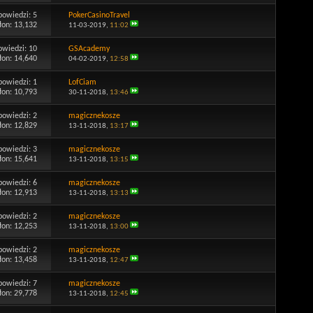
powiedzi:
5
PokerCasinoTravel
łon: 13,132
11-03-2019,
11:02
owiedzi:
10
GSAcademy
łon: 14,640
04-02-2019,
12:58
powiedzi:
1
LofCiam
łon: 10,793
30-11-2018,
13:46
powiedzi:
2
magicznekosze
łon: 12,829
13-11-2018,
13:17
powiedzi:
3
magicznekosze
łon: 15,641
13-11-2018,
13:15
powiedzi:
6
magicznekosze
łon: 12,913
13-11-2018,
13:13
powiedzi:
2
magicznekosze
łon: 12,253
13-11-2018,
13:00
powiedzi:
2
magicznekosze
łon: 13,458
13-11-2018,
12:47
powiedzi:
7
magicznekosze
łon: 29,778
13-11-2018,
12:45