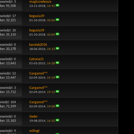
powiedzi:
3
magicznekosze
łon: 95,506
13-11-2018,
12:41
owiedzi:
17
bogusia39
łon: 32,321
01-10-2018,
10:06
owiedzi:
10
bogusia39
łon: 35,110
01-10-2018,
10:04
powiedzi:
0
karolak2016
łon: 20,278
18-06-2016,
14:13
powiedzi:
0
Cytryna21
łon: 13,643
01-03-2015,
14:28
owiedzi:
52
Gargamel^^
łon: 53,447
02-09-2014,
19:19
powiedzi:
3
Gargamel^^
łon: 15,712
02-09-2014,
19:12
wiedzi:
104
Gargamel^^
łon: 71,599
02-09-2014,
19:08
powiedzi:
0
Vader
łon: 15,163
19-08-2014,
16:32
powiedzi:
9
milingi