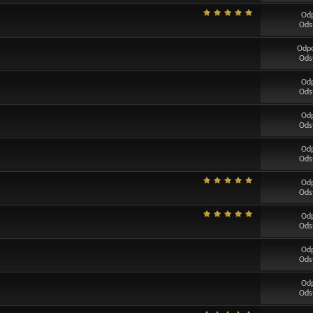
Od
Ods
Odp
Ods
Od
Ods
Od
Ods
Od
Ods
Od
Ods
Od
Ods
Od
Ods
Od
Ods