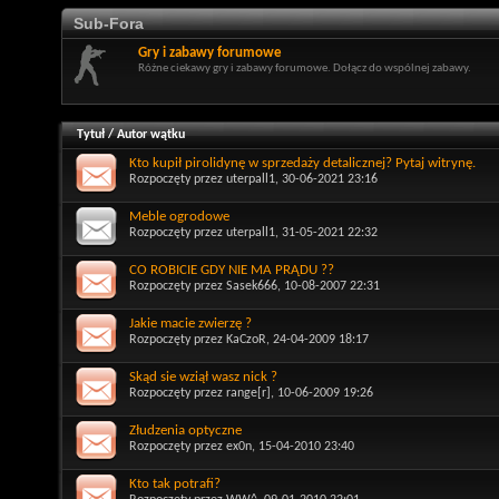
Sub-Fora
Gry i zabawy forumowe
Różne ciekawy gry i zabawy forumowe. Dołącz do wspólnej zabawy.
Tytuł
/
Autor wątku
Kto kupił pirolidynę w sprzedaży detalicznej? Pytaj witrynę.
Rozpoczęty przez
uterpall1
, 30-06-2021 23:16
Meble ogrodowe
Rozpoczęty przez
uterpall1
, 31-05-2021 22:32
CO ROBICIE GDY NIE MA PRĄDU ??
Rozpoczęty przez
Sasek666
, 10-08-2007 22:31
Jakie macie zwierzę ?
Rozpoczęty przez
KaCzoR
, 24-04-2009 18:17
Skąd sie wziął wasz nick ?
Rozpoczęty przez
range[r]
, 10-06-2009 19:26
Złudzenia optyczne
Rozpoczęty przez
ex0n
, 15-04-2010 23:40
Kto tak potrafi?