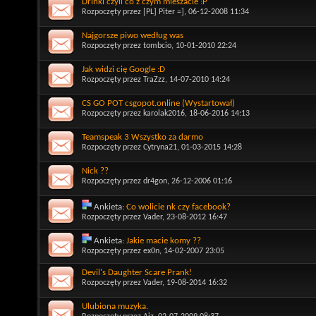
Drinki czyli co z czym mieszacie :P
Rozpoczęty przez
[PL] Piter =]
, 06-12-2008 11:34
Najgorsze piwo według was
Rozpoczęty przez
tombcio
, 10-01-2010 22:24
Jak widzi cię Google :D
Rozpoczęty przez
TraZzz
, 14-07-2010 14:24
CS GO POT csgopot.online (Wystartował)
Rozpoczęty przez
karolak2016
, 18-06-2016 14:13
Teamspeak 3 Wszystko za darmo
Rozpoczęty przez
Cytryna21
, 01-03-2015 14:28
Nick ??
Rozpoczęty przez
dr4gon
, 26-12-2006 01:16
Ankieta:
Co wolicie nk czy facebook?
Rozpoczęty przez
Vader
, 23-08-2012 16:47
Ankieta:
Jakie macie komy ??
Rozpoczęty przez
ex0n
, 14-02-2007 23:05
Devil's Daughter Scare Prank!
Rozpoczęty przez
Vader
, 19-08-2014 16:32
Ulubiona muzyka.