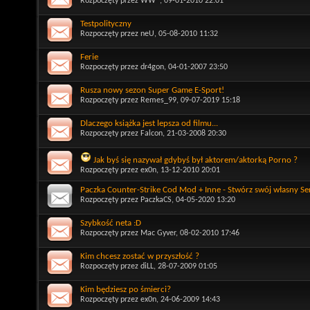
Rozpoczęty przez
WW^
, 09-01-2010 22:01
Testpolityczny
Rozpoczęty przez
neU
, 05-08-2010 11:32
Ferie
Rozpoczęty przez
dr4gon
, 04-01-2007 23:50
Rusza nowy sezon Super Game E-Sport!
Rozpoczęty przez
Remes_99
, 09-07-2019 15:18
Dlaczego książka jest lepsza od filmu...
Rozpoczęty przez
Falcon
, 21-03-2008 20:30
Jak byś się nazywał gdybyś był aktorem/aktorką Porno ?
Rozpoczęty przez
ex0n
, 13-12-2010 20:01
Paczka Counter-Strike Cod Mod + Inne - Stwórz swój własny S
Rozpoczęty przez
PaczkaCS
, 04-05-2020 13:20
Szybkość neta :D
Rozpoczęty przez
Mac Gyver
, 08-02-2010 17:46
Kim chcesz zostać w przyszłość ?
Rozpoczęty przez
diLL
, 28-07-2009 01:05
Kim będziesz po śmierci?
Rozpoczęty przez
ex0n
, 24-06-2009 14:43