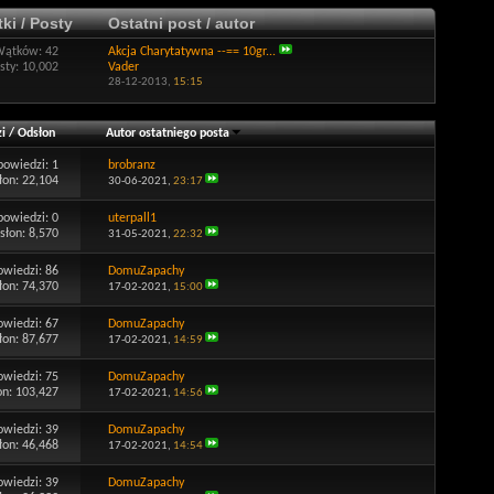
ki / Posty
Ostatni post / autor
Wątków: 42
Akcja Charytatywna --== 10gr...
sty: 10,002
Vader
28-12-2013,
15:15
i
/
Odsłon
Autor ostatniego posta
powiedzi:
1
brobranz
łon: 22,104
30-06-2021,
23:17
powiedzi:
0
uterpall1
słon: 8,570
31-05-2021,
22:32
owiedzi:
86
DomuZapachy
łon: 74,370
17-02-2021,
15:00
owiedzi:
67
DomuZapachy
łon: 87,677
17-02-2021,
14:59
owiedzi:
75
DomuZapachy
on: 103,427
17-02-2021,
14:56
owiedzi:
39
DomuZapachy
łon: 46,468
17-02-2021,
14:54
owiedzi:
39
DomuZapachy