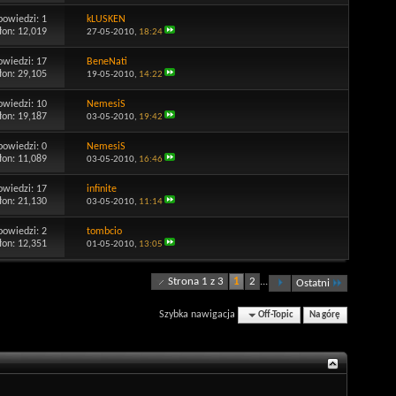
powiedzi:
1
kLUSKEN
łon: 12,019
27-05-2010,
18:24
owiedzi:
17
BeneNati
łon: 29,105
19-05-2010,
14:22
owiedzi:
10
NemesiS
łon: 19,187
03-05-2010,
19:42
powiedzi:
0
NemesiS
łon: 11,089
03-05-2010,
16:46
owiedzi:
17
infinite
łon: 21,130
03-05-2010,
11:14
powiedzi:
2
tombcio
łon: 12,351
01-05-2010,
13:05
Strona 1 z 3
1
2
...
Ostatni
Szybka nawigacja
Off-Topic
Na górę