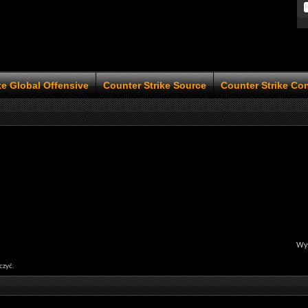
ke Global Offensive
Counter Strike Source
Counter Strike Co
Wyś
czyć.