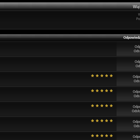
Wąt
Po
Odpowiedz
Od
Ods
Od
Od
Odp
Ods
Odp
Ods
Odp
Odsł
Odp
Ods
Odp