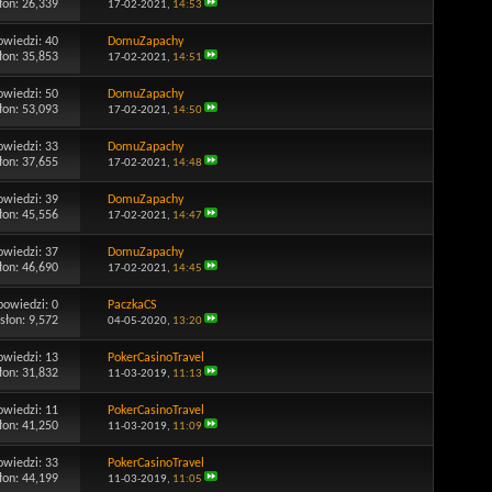
łon: 26,339
17-02-2021,
14:53
owiedzi:
40
DomuZapachy
łon: 35,853
17-02-2021,
14:51
owiedzi:
50
DomuZapachy
łon: 53,093
17-02-2021,
14:50
owiedzi:
33
DomuZapachy
łon: 37,655
17-02-2021,
14:48
owiedzi:
39
DomuZapachy
łon: 45,556
17-02-2021,
14:47
owiedzi:
37
DomuZapachy
łon: 46,690
17-02-2021,
14:45
powiedzi:
0
PaczkaCS
słon: 9,572
04-05-2020,
13:20
owiedzi:
13
PokerCasinoTravel
łon: 31,832
11-03-2019,
11:13
owiedzi:
11
PokerCasinoTravel
łon: 41,250
11-03-2019,
11:09
owiedzi:
33
PokerCasinoTravel
łon: 44,199
11-03-2019,
11:05