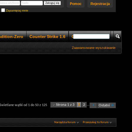
Pomoc
Rejestracja
Zapamiętaj mnie
ndition-Zero
Counter Strike 1.6
Counter Strike 1.5
Zaawansowane wyszukiwanie
Strona 1 z 3
1
2
...
wietlane wątki od 1 do 50 z 125
Ostatni
Narzędzia forum
Przeszukaj to forum