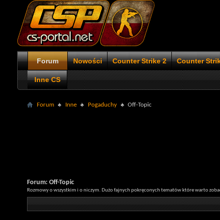
Forum
Nowości
Counter Strike 2
Counter Stri
Inne CS
Forum
Inne
Pogaduchy
Off-Topic
Forum:
Off-Topic
Rozmowy o wszystkim i o niczym. Dużo fajnych pokręconych tematów które warto zoba