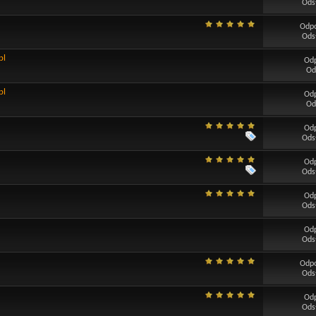
Ods
Odp
Ods
pl
Od
Od
pl
Od
Od
Od
Ods
Od
Ods
Od
Ods
Od
Ods
Odp
Ods
Od
Ods