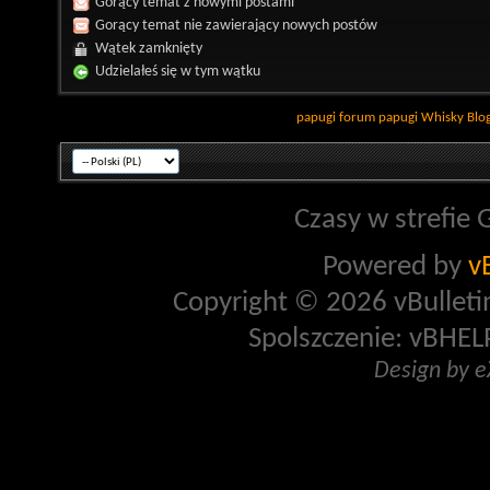
Gorący temat z nowymi postami
Gorący temat nie zawierający nowych postów
Wątek zamknięty
Udzielałeś się w tym wątku
papugi
forum papugi
Whisky
Blo
Czasy w strefie 
Powered by
v
Copyright © 2026 vBulletin 
Spolszczenie: vBHELP
Design by 