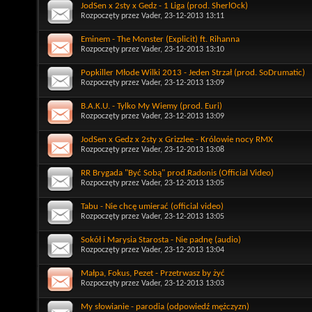
JodSen x 2sty x Gedz - 1 Liga (prod. SherlOck)
Rozpoczęty przez
Vader
, 23-12-2013 13:11
Eminem - The Monster (Explicit) ft. Rihanna
Rozpoczęty przez
Vader
, 23-12-2013 13:10
Popkiller Młode Wilki 2013 - Jeden Strzał (prod. SoDrumatic)
Rozpoczęty przez
Vader
, 23-12-2013 13:09
B.A.K.U. - Tylko My Wiemy (prod. Euri)
Rozpoczęty przez
Vader
, 23-12-2013 13:09
JodSen x Gedz x 2sty x Grizzlee - Królowie nocy RMX
Rozpoczęty przez
Vader
, 23-12-2013 13:08
RR Brygada "Być Sobą" prod.Radonis (Official Video)
Rozpoczęty przez
Vader
, 23-12-2013 13:05
Tabu - Nie chcę umierać (official video)
Rozpoczęty przez
Vader
, 23-12-2013 13:05
Sokół i Marysia Starosta - Nie padnę (audio)
Rozpoczęty przez
Vader
, 23-12-2013 13:04
Małpa, Fokus, Pezet - Przetrwasz by żyć
Rozpoczęty przez
Vader
, 23-12-2013 13:03
My słowianie - parodia (odpowiedź mężczyzn)