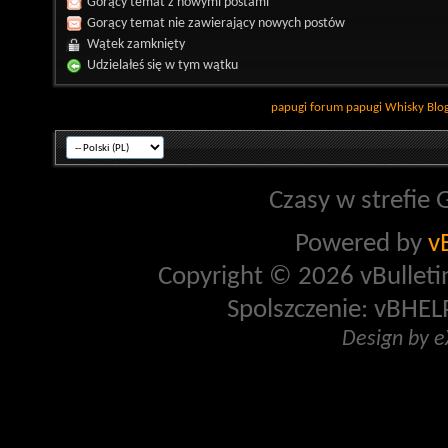
Gorący temat z nowymi postami
Gorący temat nie zawierający nowych postów
Wątek zamknięty
Udzielałeś się w tym wątku
papugi
forum papugi
Whisky
Blo
Czasy w strefie 
Powered by
v
Copyright © 2026 vBulletin 
Spolszczenie: vBHELP
Design by 