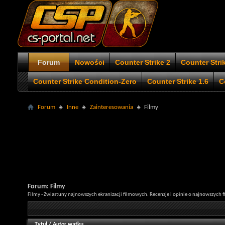
Forum
Nowości
Counter Strike 2
Counter Stri
Counter Strike Condition-Zero
Counter Strike 1.6
C
Forum
Inne
Zainteresowania
Filmy
Forum:
Filmy
Filmy - Zwiastuny najnowszych ekranizacji filmowych. Recenzje i opinie o najnowszych f
Tytuł
/
Autor wątku