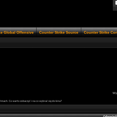
ke Global Offensive
Counter Strike Source
Counter Strike Co
Wyś
ilmach. Co warto zobaczyć i na co wybrać się do kina?
Odpowiedz