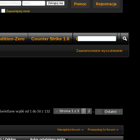
Pomoc
Rejestracja
Zapamiętaj mnie
ndition-Zero
Counter Strike 1.6
Counter Strike 1.5
Zaawansowane wyszukiwanie
Strona 1 z 3
1
2
...
wietlane wątki od 1 do 50 z 132
Ostatni
Narzędzia forum
Przeszukaj to forum
i
/
Odsłon
Autor ostatniego posta