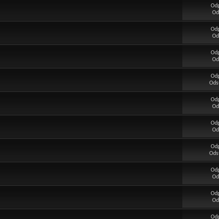
Od
Od
Od
Od
Od
Od
Od
Ods
Od
Od
Od
Od
Od
Ods
Od
Od
Od
Od
Od