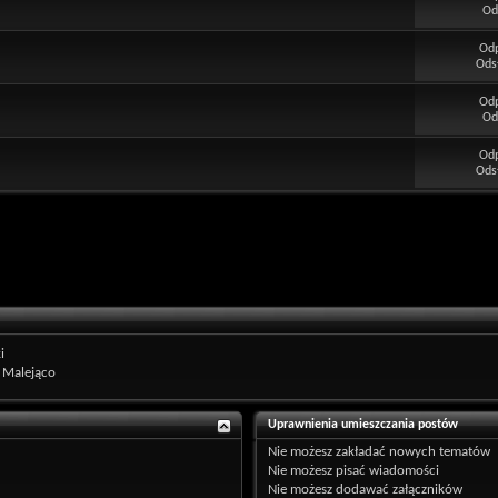
Od
Od
Ods
Od
Od
Od
Ods
i
Malejąco
Uprawnienia umieszczania postów
Nie możesz
zakładać nowych tematów
Nie możesz
pisać wiadomości
Nie możesz
dodawać załączników