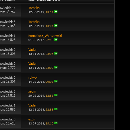
owiedzi:
14
TorbEko
łon: 38,767
12-06-2019,
13:14
powiedzi:
6
TorbEko
łon: 19,468
12-06-2019,
13:04
powiedzi:
1
Korneliusz_Warszawski
łon: 15,826
01-03-2017,
22:13
powiedzi:
0
Vader
łon: 13,303
13-11-2016,
23:06
powiedzi:
0
Vader
słon: 9,770
13-11-2016,
23:05
powiedzi:
0
rolwoi
łon: 18,307
14-02-2016,
00:03
powiedzi:
3
xeom
łon: 19,813
26-02-2014,
12:55
powiedzi:
1
Vader
łon: 13,895
12-11-2013,
22:58
powiedzi:
0
ex0n
łon: 15,628
13-09-2013,
15:10