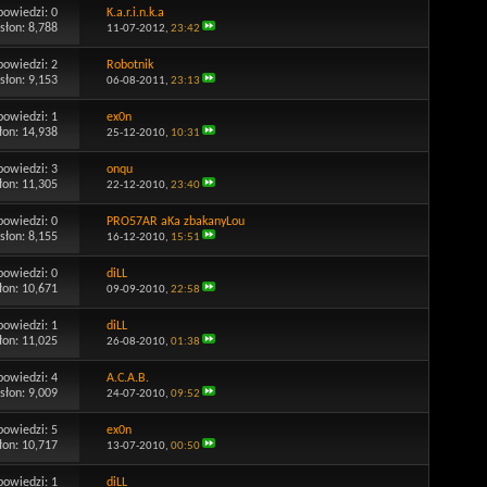
powiedzi:
0
K.a.r.i.n.k.a
słon: 8,788
11-07-2012,
23:42
powiedzi:
2
Robotnik
słon: 9,153
06-08-2011,
23:13
powiedzi:
1
ex0n
łon: 14,938
25-12-2010,
10:31
powiedzi:
3
onqu
łon: 11,305
22-12-2010,
23:40
powiedzi:
0
PRO57AR aKa zbakanyLou
słon: 8,155
16-12-2010,
15:51
powiedzi:
0
diLL
łon: 10,671
09-09-2010,
22:58
powiedzi:
1
diLL
łon: 11,025
26-08-2010,
01:38
powiedzi:
4
A.C.A.B.
słon: 9,009
24-07-2010,
09:52
powiedzi:
5
ex0n
łon: 10,717
13-07-2010,
00:50
powiedzi:
1
diLL