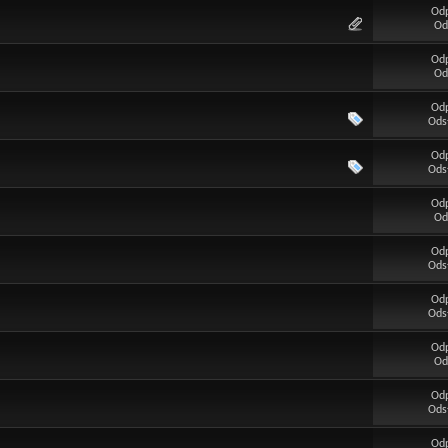
Od
Od
Od
Od
Od
Ods
Od
Ods
Od
Od
Od
Ods
Od
Ods
Od
Od
Od
Ods
Od