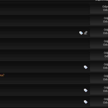
Odp
Ods
Od
Ods
Od
Ods
Od
Ods
Od
Od
Od
Ods
ina?
Od
Ods
Od
Ods
Od
Ods