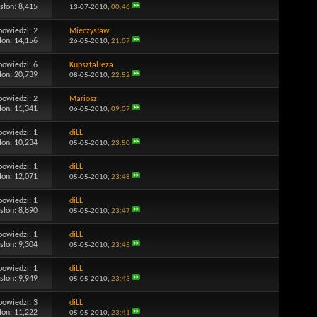
słon: 8,415
13-07-2010,
00:46
powiedzi:
2
Mieczysław
łon: 14,156
26-05-2010,
21:07
powiedzi:
6
KupsztalJeza
łon: 20,739
08-05-2010,
22:52
powiedzi:
2
Mariosz
łon: 11,341
06-05-2010,
09:07
powiedzi:
1
diLL
łon: 10,234
05-05-2010,
23:50
powiedzi:
1
diLL
łon: 12,071
05-05-2010,
23:48
powiedzi:
1
diLL
słon: 8,890
05-05-2010,
23:47
powiedzi:
1
diLL
słon: 9,304
05-05-2010,
23:45
powiedzi:
1
diLL
słon: 9,949
05-05-2010,
23:43
powiedzi:
3
diLL
łon: 11,222
05-05-2010,
23:41