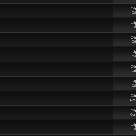
Od
Od
Od
Od
Od
Od
Od
Od
Od
Od
Od
Od
Od
Ods
Od
Ods
Od
Od