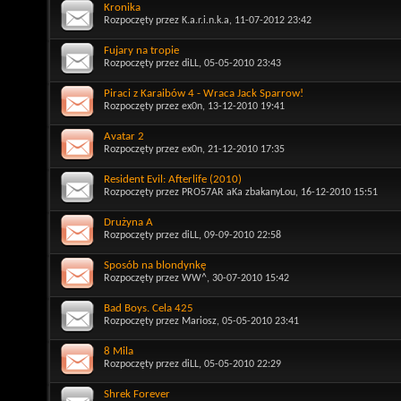
Kronika
Rozpoczęty przez
K.a.r.i.n.k.a
, 11-07-2012 23:42
Fujary na tropie
Rozpoczęty przez
diLL
, 05-05-2010 23:43
Piraci z Karaibów 4 - Wraca Jack Sparrow!
Rozpoczęty przez
ex0n
, 13-12-2010 19:41
Avatar 2
Rozpoczęty przez
ex0n
, 21-12-2010 17:35
Resident Evil: Afterlife (2010)
Rozpoczęty przez
PRO57AR aKa zbakanyLou
, 16-12-2010 15:51
Drużyna A
Rozpoczęty przez
diLL
, 09-09-2010 22:58
Sposób na blondynkę
Rozpoczęty przez
WW^
, 30-07-2010 15:42
Bad Boys. Cela 425
Rozpoczęty przez
Mariosz
, 05-05-2010 23:41
8 Mila
Rozpoczęty przez
diLL
, 05-05-2010 22:29
Shrek Forever