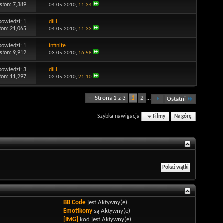
słon: 7,389
04-05-2010,
11:34
powiedzi:
1
diLL
łon: 21,065
04-05-2010,
11:33
powiedzi:
1
infinite
słon: 9,912
03-05-2010,
16:58
powiedzi:
3
diLL
łon: 11,297
02-05-2010,
21:10
Strona 1 z 3
1
2
...
Ostatni
Szybka nawigacja
Filmy
Na górę
BB Code
jest
Aktywny(e)
Emotikony
są
Aktywny(e)
[IMG]
kod jest
Aktywny(e)