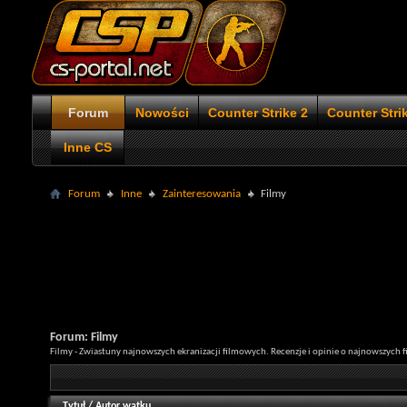
Forum
Nowości
Counter Strike 2
Counter Stri
Inne CS
Forum
Inne
Zainteresowania
Filmy
Forum:
Filmy
Filmy - Zwiastuny najnowszych ekranizacji filmowych. Recenzje i opinie o najnowszych f
Tytuł
/
Autor wątku