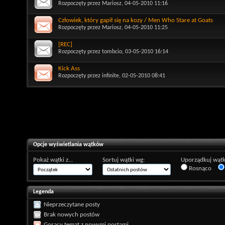
Rozpoczęty przez
Mariosz
, 04-05-2010 11:16
Człowiek, który gapił się na kozy / Men Who Stare at Goats
Rozpoczęty przez
Mariosz
, 04-05-2010 11:25
[REC]
Rozpoczęty przez
tombcio
, 03-05-2010 16:14
Kick Ass
Rozpoczęty przez
infinite
, 02-05-2010 08:41
Opcje wyświetlania wątków
Pokaż wątki z...
Sortuj wątki wg:
Uporządkuj wątk
Rosnąco
Legenda
Nieprzeczytane posty
Brak nowych postów
Gorący temat z nowymi postami