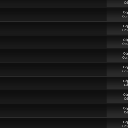
Od
Od
Ods
Od
Ods
Od
Ods
Od
Ods
Od
Ods
Od
Od
Od
Od
Od
Od
Od
Ods