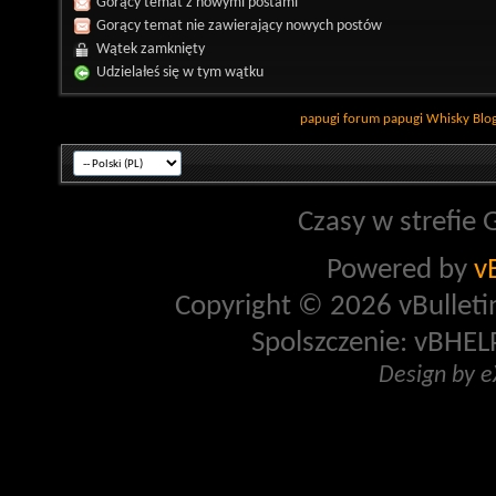
Gorący temat z nowymi postami
Gorący temat nie zawierający nowych postów
Wątek zamknięty
Udzielałeś się w tym wątku
papugi
forum papugi
Whisky
Blo
Czasy w strefie 
Powered by
v
Copyright © 2026 vBulletin 
Spolszczenie: vBHELP
Design by 