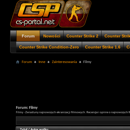
Forum
Nowości
Counter Strike 2
Counter Stri
Counter Strike Condition-Zero
Counter Strike 1.6
C
Forum
Inne
Zainteresowania
Filmy
Forum:
Filmy
Filmy - Zwiastuny najnowszych ekranizacji filmowych. Recenzje i opinie o najnowszych f
Tytuł
/
Autor wątku