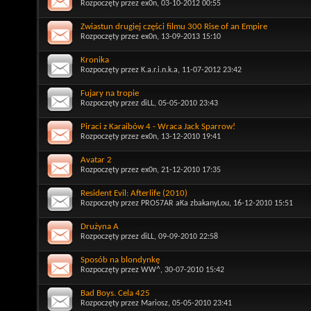
Rozpoczęty przez
ex0n
, 03-10-2012 00:55
Zwiastun drugiej części filmu 300 Rise of an Empire
Rozpoczęty przez
ex0n
, 13-09-2013 15:10
Kronika
Rozpoczęty przez
K.a.r.i.n.k.a
, 11-07-2012 23:42
Fujary na tropie
Rozpoczęty przez
diLL
, 05-05-2010 23:43
Piraci z Karaibów 4 - Wraca Jack Sparrow!
Rozpoczęty przez
ex0n
, 13-12-2010 19:41
Avatar 2
Rozpoczęty przez
ex0n
, 21-12-2010 17:35
Resident Evil: Afterlife (2010)
Rozpoczęty przez
PRO57AR aKa zbakanyLou
, 16-12-2010 15:51
Drużyna A
Rozpoczęty przez
diLL
, 09-09-2010 22:58
Sposób na blondynkę
Rozpoczęty przez
WW^
, 30-07-2010 15:42
Bad Boys. Cela 425
Rozpoczęty przez
Mariosz
, 05-05-2010 23:41