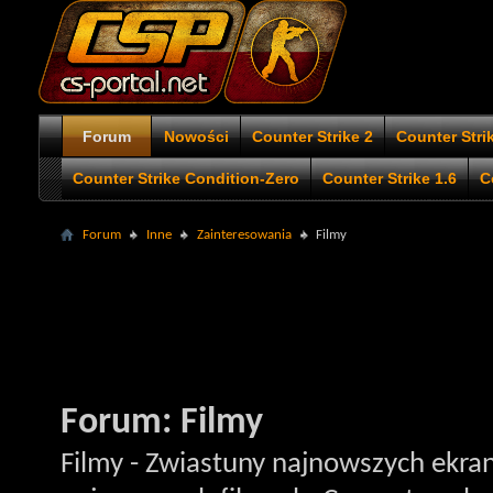
Forum
Nowości
Counter Strike 2
Counter Stri
Counter Strike Condition-Zero
Counter Strike 1.6
C
Forum
Inne
Zainteresowania
Filmy
Forum:
Filmy
Filmy - Zwiastuny najnowszych ekrani