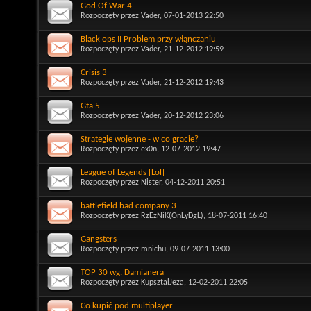
God Of War 4
Rozpoczęty przez
Vader
, 07-01-2013 22:50
Black ops II Problem przy włąnczaniu
Rozpoczęty przez
Vader
, 21-12-2012 19:59
Crisis 3
Rozpoczęty przez
Vader
, 21-12-2012 19:43
Gta 5
Rozpoczęty przez
Vader
, 20-12-2012 23:06
Strategie wojenne - w co gracie?
Rozpoczęty przez
ex0n
, 12-07-2012 19:47
League of Legends [Lol]
Rozpoczęty przez
Nister
, 04-12-2011 20:51
battlefield bad company 3
Rozpoczęty przez
RzEzNiK(OnLyDgL)
, 18-07-2011 16:40
Gangsters
Rozpoczęty przez
mnichu
, 09-07-2011 13:00
TOP 30 wg. Damianera
Rozpoczęty przez
KupsztalJeza
, 12-02-2011 22:05
Co kupić pod multiplayer