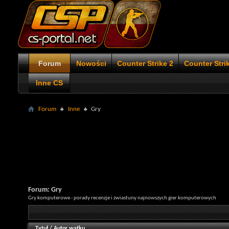
Forum
Nowości
Counter Strike 2
Counter Stri
Inne CS
Forum
Inne
Gry
Forum:
Gry
Gry komputerowe - porady recenzje i zwiastuny najnowszych gier komputerowych
Tytuł
/
Autor wątku