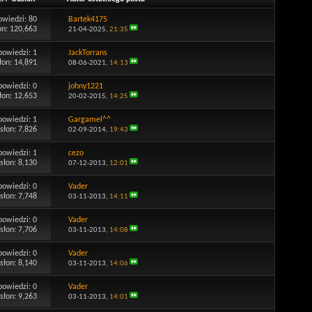
owiedzi:
80
Bartek4175
on: 120,663
21-04-2025,
21:35
powiedzi:
1
JackTorrans
łon: 14,891
08-06-2021,
14:13
powiedzi:
0
johny1221
łon: 12,653
20-02-2015,
14:25
powiedzi:
1
Gargamel^^
słon: 7,826
02-09-2014,
19:43
powiedzi:
1
cezo
słon: 8,130
07-12-2013,
12:01
powiedzi:
0
Vader
słon: 7,748
03-11-2013,
14:11
powiedzi:
0
Vader
słon: 7,706
03-11-2013,
14:08
powiedzi:
0
Vader
słon: 8,140
03-11-2013,
14:06
powiedzi:
0
Vader
słon: 9,263
03-11-2013,
14:01