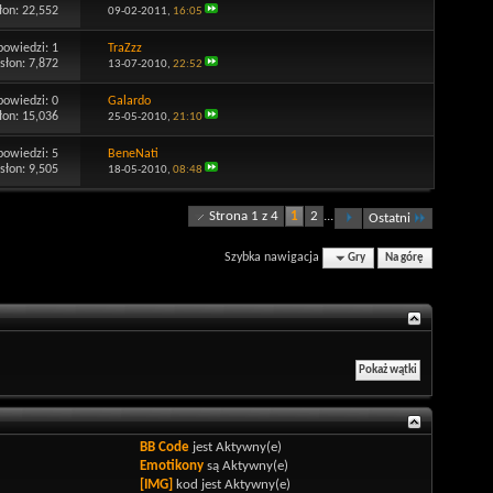
łon: 22,552
09-02-2011,
16:05
powiedzi:
1
TraZzz
słon: 7,872
13-07-2010,
22:52
powiedzi:
0
Galardo
łon: 15,036
25-05-2010,
21:10
powiedzi:
5
BeneNati
słon: 9,505
18-05-2010,
08:48
Strona 1 z 4
1
2
...
Ostatni
Szybka nawigacja
Gry
Na górę
BB Code
jest
Aktywny(e)
Emotikony
są
Aktywny(e)
[IMG]
kod jest
Aktywny(e)