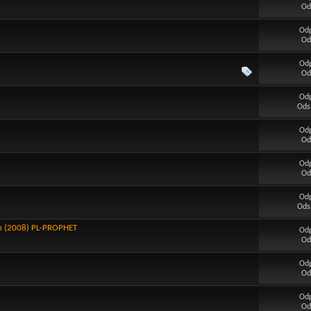
Od
Od
Od
Od
Od
Od
Ods
Od
Od
Od
Od
Od
Ods
on (2008) PL-PROPHET
Od
Od
Od
Od
Od
Od