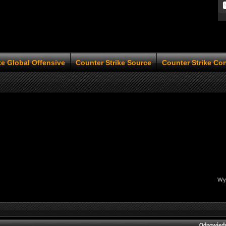
ke Global Offensive
Counter Strike Source
Counter Strike Co
Wyś
Odpowiedz