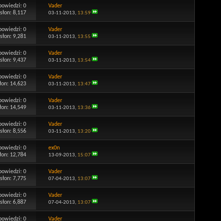
powiedzi:
0
Vader
słon: 8,117
03-11-2013,
13:59
powiedzi:
0
Vader
słon: 9,281
03-11-2013,
13:55
powiedzi:
0
Vader
słon: 9,437
03-11-2013,
13:54
powiedzi:
0
Vader
łon: 14,623
03-11-2013,
13:47
powiedzi:
0
Vader
łon: 14,549
03-11-2013,
13:36
powiedzi:
0
Vader
słon: 8,556
03-11-2013,
13:20
powiedzi:
0
ex0n
łon: 12,784
13-09-2013,
15:07
powiedzi:
0
Vader
słon: 7,775
07-04-2013,
13:07
powiedzi:
0
Vader
słon: 6,887
07-04-2013,
13:07
powiedzi:
0
Vader