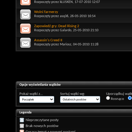
Rozpoczęty przez
kLUSKEN
, 17-07-2010 12:07
Wolni farmerzy
Rozpoczęty przez
asq36
, 26-05-2010 16:54
Zapowiedź gry: Dead Rising 2
Rozpoczęty przez
Galardo
, 25-05-2010 21:10
Assassin's Creed II
Rozpoczęty przez
Mariosz
, 04-05-2010 11:28
Opcje wyświetlania wątków
Pokaż wątki z...
Sortuj wątki wg:
Uporządkuj wątk
Rosnąco
Legenda
Nieprzeczytane posty
Brak nowych postów
Gorący temat z nowymi postami