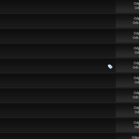
Od
Od
Od
Ods
Od
Ods
Od
Od
Od
Ods
Od
Od
Od
Ods
Od
Od
Od
Od
Odp