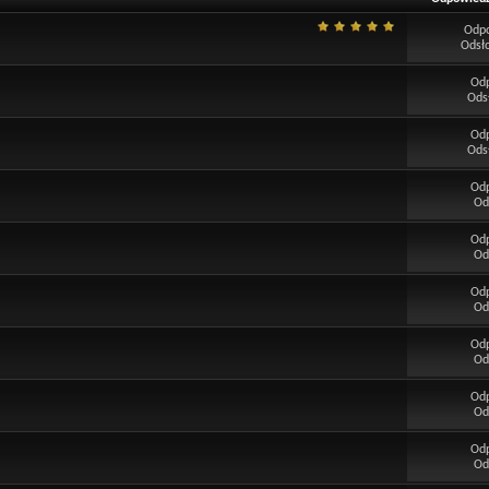
Odp
Odsł
Od
Ods
Od
Ods
Od
Od
Od
Od
Od
Od
Od
Od
Od
Od
Od
Od