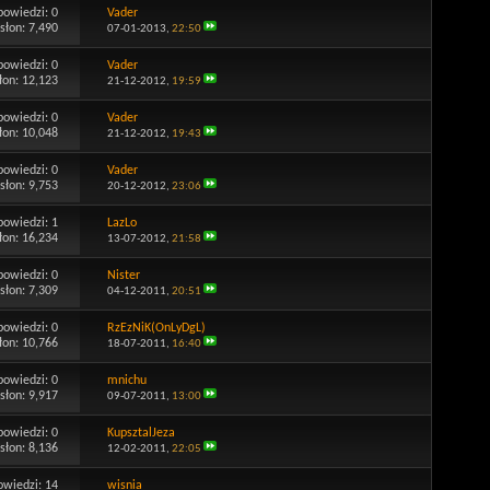
powiedzi:
0
Vader
słon: 7,490
07-01-2013,
22:50
powiedzi:
0
Vader
łon: 12,123
21-12-2012,
19:59
powiedzi:
0
Vader
łon: 10,048
21-12-2012,
19:43
powiedzi:
0
Vader
słon: 9,753
20-12-2012,
23:06
powiedzi:
1
LazLo
łon: 16,234
13-07-2012,
21:58
powiedzi:
0
Nister
słon: 7,309
04-12-2011,
20:51
powiedzi:
0
RzEzNiK(OnLyDgL)
łon: 10,766
18-07-2011,
16:40
powiedzi:
0
mnichu
słon: 9,917
09-07-2011,
13:00
powiedzi:
0
KupsztalJeza
słon: 8,136
12-02-2011,
22:05
owiedzi:
14
wisnia