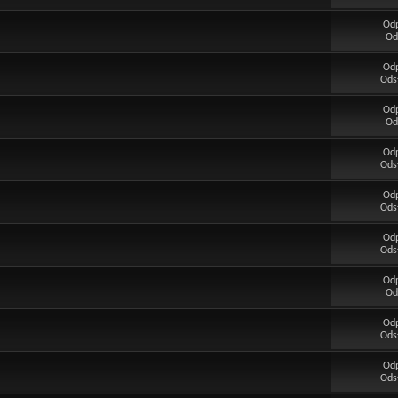
Od
Od
Od
Ods
Od
Od
Od
Ods
Od
Ods
Od
Ods
Od
Od
Od
Ods
Od
Ods