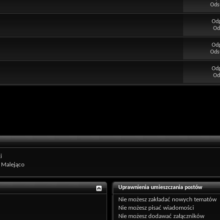
Ods
Od
Od
Od
Ods
Od
Od
i
Malejąco
Uprawnienia umieszczania postów
Nie możesz
zakładać nowych tematów
Nie możesz
pisać wiadomości
Nie możesz
dodawać załączników