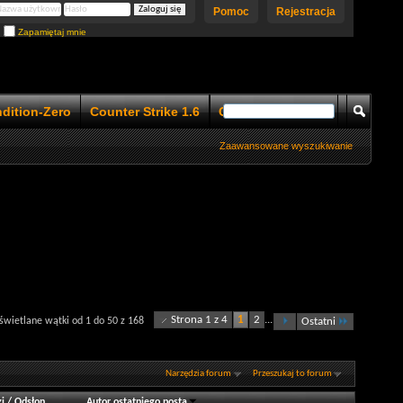
Pomoc
Rejestracja
Zapamiętaj mnie
ndition-Zero
Counter Strike 1.6
Counter Strike 1.5
Zaawansowane wyszukiwanie
Strona 1 z 4
1
2
...
wietlane wątki od 1 do 50 z 168
Ostatni
Narzędzia forum
Przeszukaj to forum
i
/
Odsłon
Autor ostatniego posta