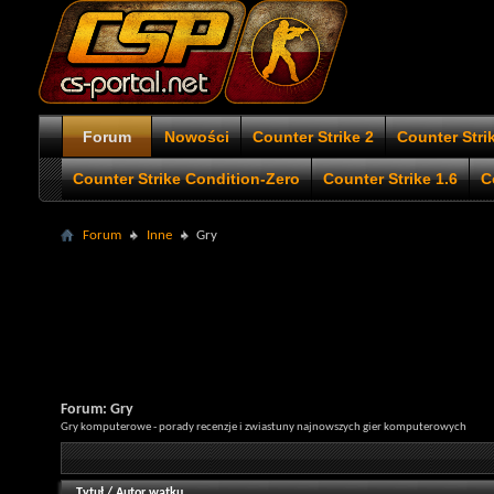
Forum
Nowości
Counter Strike 2
Counter Stri
Counter Strike Condition-Zero
Counter Strike 1.6
C
Forum
Inne
Gry
Forum:
Gry
Gry komputerowe - porady recenzje i zwiastuny najnowszych gier komputerowych
Tytuł
/
Autor wątku