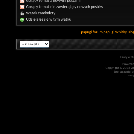
Gorący temat z nowymi postami
Gorący temat nie zawierający nowych postów
Wątek zamknięty
Udzielałeś się w tym wątku
papugi
forum papugi
Whisky
Blo
Czasy w st
Powered
Copyright © 2026 vBul
Spolszczenie: v
Desi