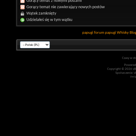
Gorący temat z nowymi postami
Gorący temat nie zawierający nowych postów
Wątek zamknięty
Udzielałeś się w tym wątku
papugi
forum papugi
Whisky
Blo
Czasy w st
Powered
Copyright © 2026 vBul
Spolszczenie: v
Desi