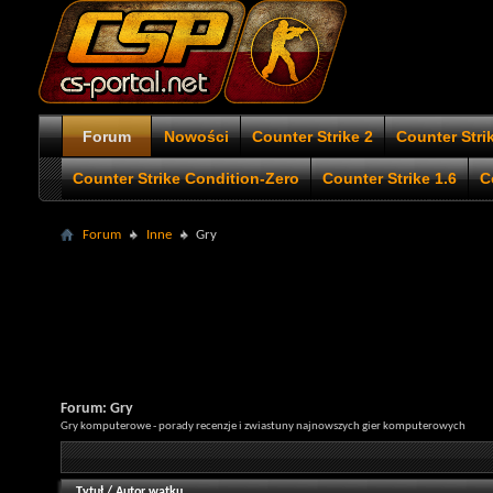
Forum
Nowości
Counter Strike 2
Counter Stri
Counter Strike Condition-Zero
Counter Strike 1.6
C
Forum
Inne
Gry
Forum:
Gry
Gry komputerowe - porady recenzje i zwiastuny najnowszych gier komputerowych
Tytuł
/
Autor wątku