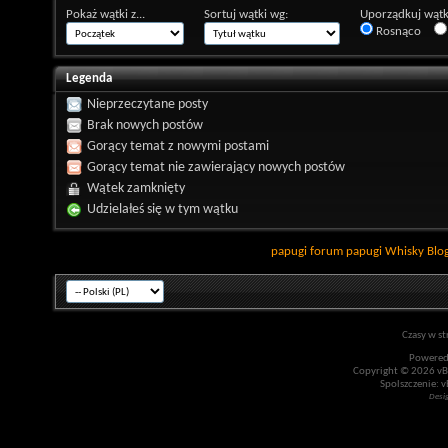
Pokaż wątki z...
Sortuj wątki wg:
Uporządkuj wątk
Rosnąco
Legenda
Nieprzeczytane posty
Brak nowych postów
Gorący temat z nowymi postami
Gorący temat nie zawierający nowych postów
Wątek zamknięty
Udzielałeś się w tym wątku
papugi
forum papugi
Whisky
Blo
Czasy w st
Powered
Copyright © 2026 vBul
Spolszczenie: v
Desi