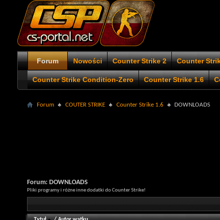
Forum
Nowości
Counter Strike 2
Counter Stri
Counter Strike Condition-Zero
Counter Strike 1.6
C
Forum
COUTER STRIKE
Counter Strike 1.6
DOWNLOADS
Forum:
DOWNLOADS
Pliki programy i różne inne dodatki do Counter Strike!
Tytuł
/
Autor wątku