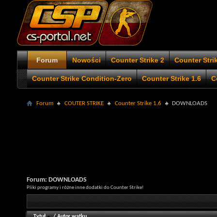
Forum
Nowości
Counter Strike 2
Counter Stri
Counter Strike Condition-Zero
Counter Strike 1.6
C
Forum
COUTER STRIKE
Counter Strike 1.6
DOWNLOADS
Forum:
DOWNLOADS
Pliki programy i różne inne dodatki do Counter Strike!
Tytuł
/
Autor wątku