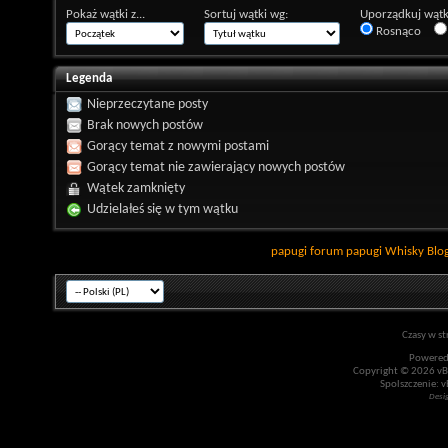
Pokaż wątki z...
Sortuj wątki wg:
Uporządkuj wątk
Rosnąco
Legenda
Nieprzeczytane posty
Brak nowych postów
Gorący temat z nowymi postami
Gorący temat nie zawierający nowych postów
Wątek zamknięty
Udzielałeś się w tym wątku
papugi
forum papugi
Whisky
Blo
Czasy w st
Powered
Copyright © 2026 vBul
Spolszczenie: v
Desi