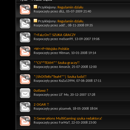
Przyklejony:
Regulamin działu
Rozpoczęty przez
diLL
, 05-07-2009 21:40
Przyklejony:
Regulamin działu.
Rozpoczęty przez
add!.
, 08-11-2008 09:35
!!<FaLcOn!! SZUKA GRACZY
Rozpoczęty przez
melson99
, 13-09-2007 19:06
>W<>P<Wojsko Polskie
Rozpoczęty przez
Hitman
, 10-01-2008 19:14
**CS^^TEAM** Szuka graczy!!
Rozpoczęty przez
Amon3r
, 25-07-2008 12:00
*|ShOtTeRs^TeaM**| Szuka ludzi!!
Rozpoczęty przez
KoZa13994
, 07-06-2008 17:11
0utlawz ?
Rozpoczęty przez
Lil' Mo
, 20-12-2007 17:28
2 OGAR !!
Rozpoczęty przez
pizamek
, 18-05-2008 18:04
3 Generations MultiGaming szuka redaktora!
Rozpoczęty przez
ForMaT
, 22-03-2008 23:00