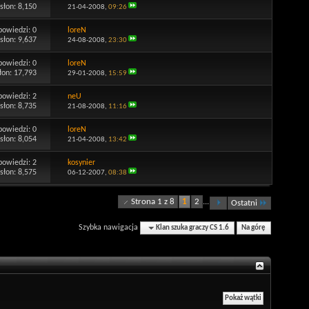
słon: 8,150
21-04-2008,
09:26
powiedzi:
0
loreN
słon: 9,637
24-08-2008,
23:30
powiedzi:
0
loreN
łon: 17,793
29-01-2008,
15:59
powiedzi:
2
neU
słon: 8,735
21-08-2008,
11:16
powiedzi:
0
loreN
słon: 8,054
21-04-2008,
13:42
powiedzi:
2
kosynier
słon: 8,575
06-12-2007,
08:38
Strona 1 z 8
1
2
...
Ostatni
Szybka nawigacja
Klan szuka graczy CS 1.6
Na górę