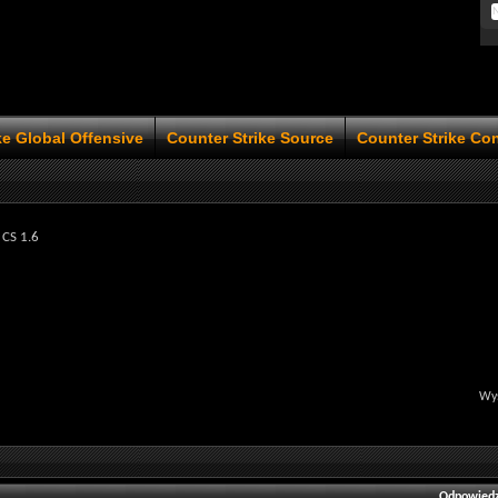
ke Global Offensive
Counter Strike Source
Counter Strike Co
 CS 1.6
Wyś
Odpowiedz