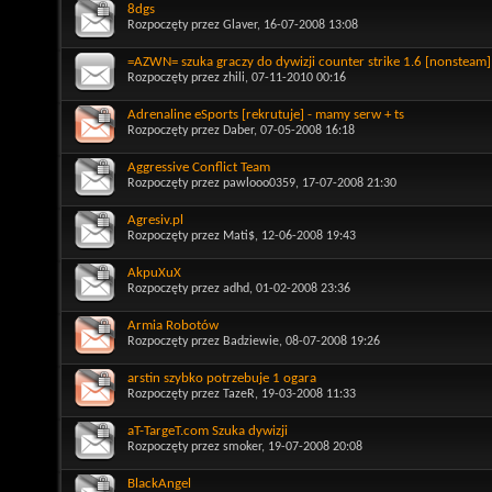
8dgs
Rozpoczęty przez
Glaver
, 16-07-2008 13:08
=AZWN= szuka graczy do dywizji counter strike 1.6 [nonsteam]
Rozpoczęty przez
zhili
, 07-11-2010 00:16
Adrenaline eSports [rekrutuje] - mamy serw + ts
Rozpoczęty przez
Daber
, 07-05-2008 16:18
Aggressive Conflict Team
Rozpoczęty przez
pawlooo0359
, 17-07-2008 21:30
Agresiv.pl
Rozpoczęty przez
Mati$
, 12-06-2008 19:43
AkpuXuX
Rozpoczęty przez
adhd
, 01-02-2008 23:36
Armia Robotów
Rozpoczęty przez
Badziewie
, 08-07-2008 19:26
arstin szybko potrzebuje 1 ogara
Rozpoczęty przez
TazeR
, 19-03-2008 11:33
aT-TargeT.com Szuka dywizji
Rozpoczęty przez
smoker
, 19-07-2008 20:08
BlackAngel