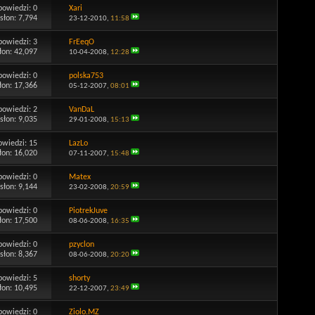
powiedzi:
0
Xari
słon: 7,794
23-12-2010,
11:58
powiedzi:
3
FrEeqO
łon: 42,097
10-04-2008,
12:28
powiedzi:
0
polska753
łon: 17,366
05-12-2007,
08:01
powiedzi:
2
VanDaL
słon: 9,035
29-01-2008,
15:13
owiedzi:
15
LazLo
łon: 16,020
07-11-2007,
15:48
powiedzi:
0
Matex
słon: 9,144
23-02-2008,
20:59
powiedzi:
0
PiotrekJuve
łon: 17,500
08-06-2008,
16:35
powiedzi:
0
pzyclon
słon: 8,367
08-06-2008,
20:20
powiedzi:
5
shorty
łon: 10,495
22-12-2007,
23:49
powiedzi:
0
Ziolo.MZ