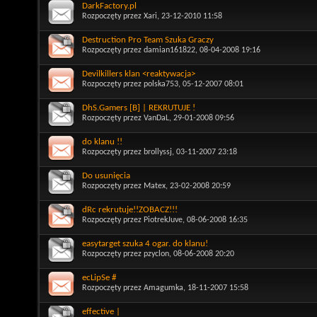
DarkFactory.pl
Rozpoczęty przez
Xari
, 23-12-2010 11:58
Destruction Pro Team Szuka Graczy
Rozpoczęty przez
damian161822
, 08-04-2008 19:16
Devilkillers klan <reaktywacja>
Rozpoczęty przez
polska753
, 05-12-2007 08:01
DhS.Gamers [B] | REKRUTUJE !
Rozpoczęty przez
VanDaL
, 29-01-2008 09:56
do klanu !!
Rozpoczęty przez
brollyssj
, 03-11-2007 23:18
Do usunięcia
Rozpoczęty przez
Matex
, 23-02-2008 20:59
dRc rekrutuje!!ZOBACZ!!!
Rozpoczęty przez
PiotrekJuve
, 08-06-2008 16:35
easytarget szuka 4 ogar. do klanu!
Rozpoczęty przez
pzyclon
, 08-06-2008 20:20
ecLipSe #
Rozpoczęty przez
Amagumka
, 18-11-2007 15:58
effective |