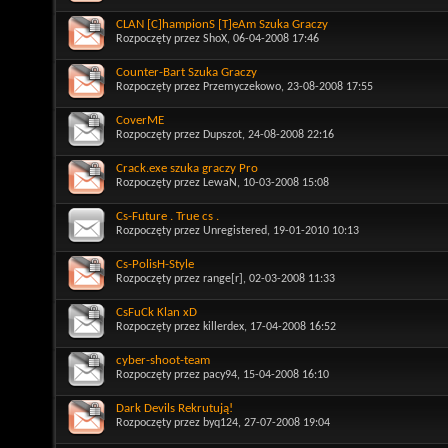
CLAN [C]hampionS [T]eAm Szuka Graczy
Rozpoczęty przez
ShoX
, 06-04-2008 17:46
Counter-Bart Szuka Graczy
Rozpoczęty przez
Przemyczekowo
, 23-08-2008 17:55
CoverME
Rozpoczęty przez
Dupszot
, 24-08-2008 22:16
Crack.exe szuka graczy Pro
Rozpoczęty przez
LewaN
, 10-03-2008 15:08
Cs-Future . True cs .
Rozpoczęty przez
Unregistered
, 19-01-2010 10:13
Cs-PolisH-Style
Rozpoczęty przez
range[r]
, 02-03-2008 11:33
CsFuCk Klan xD
Rozpoczęty przez
killerdex
, 17-04-2008 16:52
cyber-shoot-team
Rozpoczęty przez
pacy94
, 15-04-2008 16:10
Dark Devils Rekrutują!
Rozpoczęty przez
byq124
, 27-07-2008 19:04