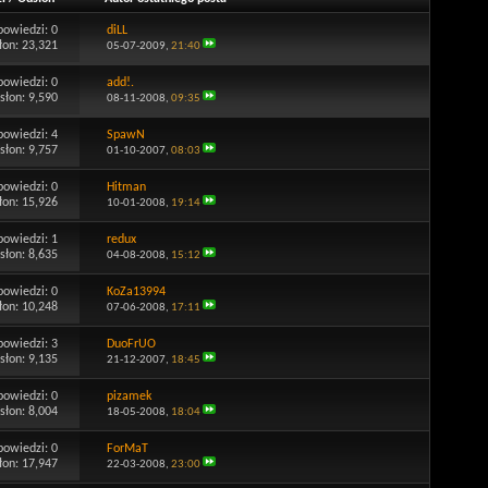
powiedzi:
0
diLL
łon: 23,321
05-07-2009,
21:40
powiedzi:
0
add!.
słon: 9,590
08-11-2008,
09:35
powiedzi:
4
SpawN
słon: 9,757
01-10-2007,
08:03
powiedzi:
0
Hitman
łon: 15,926
10-01-2008,
19:14
powiedzi:
1
redux
słon: 8,635
04-08-2008,
15:12
powiedzi:
0
KoZa13994
łon: 10,248
07-06-2008,
17:11
powiedzi:
3
DuoFrUO
słon: 9,135
21-12-2007,
18:45
powiedzi:
0
pizamek
słon: 8,004
18-05-2008,
18:04
powiedzi:
0
ForMaT
łon: 17,947
22-03-2008,
23:00