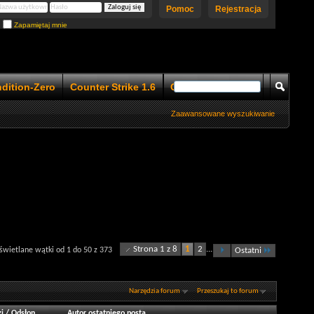
Pomoc
Rejestracja
Zapamiętaj mnie
ndition-Zero
Counter Strike 1.6
Counter Strike 1.5
Zaawansowane wyszukiwanie
Strona 1 z 8
1
2
...
wietlane wątki od 1 do 50 z 373
Ostatni
Narzędzia forum
Przeszukaj to forum
i
/
Odsłon
Autor ostatniego posta