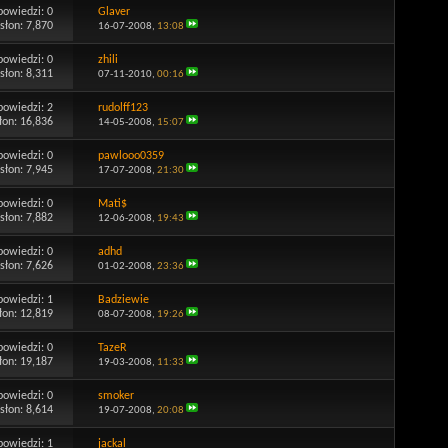
powiedzi:
0
Glaver
słon: 7,870
16-07-2008,
13:08
powiedzi:
0
zhili
słon: 8,311
07-11-2010,
00:16
powiedzi:
2
rudolff123
łon: 16,836
14-05-2008,
15:07
powiedzi:
0
pawlooo0359
słon: 7,945
17-07-2008,
21:30
powiedzi:
0
Mati$
słon: 7,882
12-06-2008,
19:43
powiedzi:
0
adhd
słon: 7,626
01-02-2008,
23:36
powiedzi:
1
Badziewie
łon: 12,819
08-07-2008,
19:26
powiedzi:
0
TazeR
łon: 19,187
19-03-2008,
11:33
powiedzi:
0
smoker
słon: 8,614
19-07-2008,
20:08
powiedzi:
1
jackal