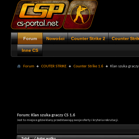
Forum
Nowości
Counter Strike 2
Counter Stri
Inne CS
Forum
COUTER STRIKE
Counter Strike 1.6
Klan szuka graczy
Forum:
Klan szuka graczy CS 1.6
Jest to miejsce gdzie klany przedstawiają swoje oferty i kryteria rekrutacji.
Tytuł
/
Autor wątku