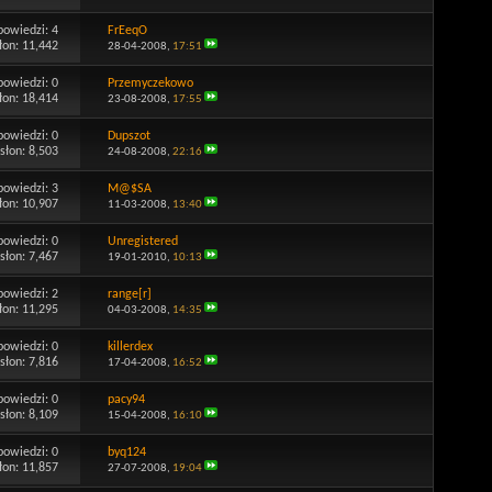
powiedzi:
4
FrEeqO
łon: 11,442
28-04-2008,
17:51
powiedzi:
0
Przemyczekowo
łon: 18,414
23-08-2008,
17:55
powiedzi:
0
Dupszot
słon: 8,503
24-08-2008,
22:16
powiedzi:
3
M@$SA
łon: 10,907
11-03-2008,
13:40
powiedzi:
0
Unregistered
słon: 7,467
19-01-2010,
10:13
powiedzi:
2
range[r]
łon: 11,295
04-03-2008,
14:35
powiedzi:
0
killerdex
słon: 7,816
17-04-2008,
16:52
powiedzi:
0
pacy94
słon: 8,109
15-04-2008,
16:10
powiedzi:
0
byq124
łon: 11,857
27-07-2008,
19:04