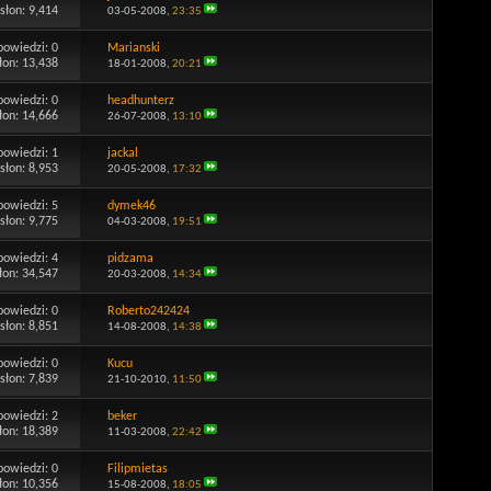
słon: 9,414
03-05-2008,
23:35
powiedzi:
0
Marianski
łon: 13,438
18-01-2008,
20:21
powiedzi:
0
headhunterz
łon: 14,666
26-07-2008,
13:10
powiedzi:
1
jackal
słon: 8,953
20-05-2008,
17:32
powiedzi:
5
dymek46
słon: 9,775
04-03-2008,
19:51
powiedzi:
4
pidzama
łon: 34,547
20-03-2008,
14:34
powiedzi:
0
Roberto242424
słon: 8,851
14-08-2008,
14:38
powiedzi:
0
Kucu
słon: 7,839
21-10-2010,
11:50
powiedzi:
2
beker
łon: 18,389
11-03-2008,
22:42
powiedzi:
0
Filipmietas
łon: 10,356
15-08-2008,
18:05