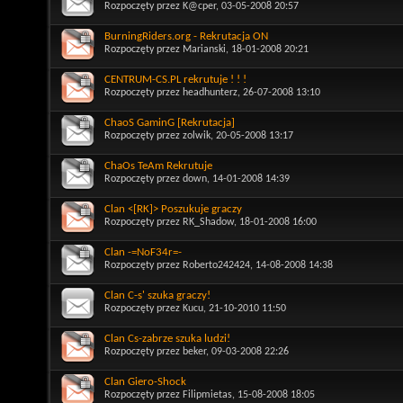
Rozpoczęty przez
K@cper
, 03-05-2008 20:57
BurningRiders.org - Rekrutacja ON
Rozpoczęty przez
Marianski
, 18-01-2008 20:21
CENTRUM-CS.PL rekrutuje ! ! !
Rozpoczęty przez
headhunterz
, 26-07-2008 13:10
ChaoS GaminG [Rekrutacja]
Rozpoczęty przez
zolwik
, 20-05-2008 13:17
ChaOs TeAm Rekrutuje
Rozpoczęty przez
down
, 14-01-2008 14:39
Clan <[RK]> Poszukuje graczy
Rozpoczęty przez
RK_Shadow
, 18-01-2008 16:00
Clan -=NoF34r=-
Rozpoczęty przez
Roberto242424
, 14-08-2008 14:38
Clan C-s' szuka graczy!
Rozpoczęty przez
Kucu
, 21-10-2010 11:50
Clan Cs-zabrze szuka ludzi!
Rozpoczęty przez
beker
, 09-03-2008 22:26
Clan Giero-Shock
Rozpoczęty przez
Filipmietas
, 15-08-2008 18:05