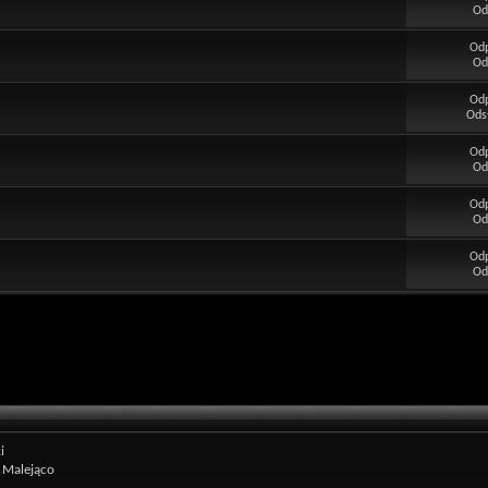
Od
Od
Od
Od
Ods
Od
Od
Od
Od
Od
Od
i
Malejąco