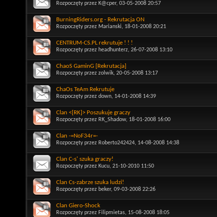
Rozpoczęty przez
K@cper
, 03-05-2008 20:57
BurningRiders.org - Rekrutacja ON
Rozpoczęty przez
Marianski
, 18-01-2008 20:21
CENTRUM-CS.PL rekrutuje ! ! !
Rozpoczęty przez
headhunterz
, 26-07-2008 13:10
ChaoS GaminG [Rekrutacja]
Rozpoczęty przez
zolwik
, 20-05-2008 13:17
ChaOs TeAm Rekrutuje
Rozpoczęty przez
down
, 14-01-2008 14:39
Clan <[RK]> Poszukuje graczy
Rozpoczęty przez
RK_Shadow
, 18-01-2008 16:00
Clan -=NoF34r=-
Rozpoczęty przez
Roberto242424
, 14-08-2008 14:38
Clan C-s' szuka graczy!
Rozpoczęty przez
Kucu
, 21-10-2010 11:50
Clan Cs-zabrze szuka ludzi!
Rozpoczęty przez
beker
, 09-03-2008 22:26
Clan Giero-Shock
Rozpoczęty przez
Filipmietas
, 15-08-2008 18:05