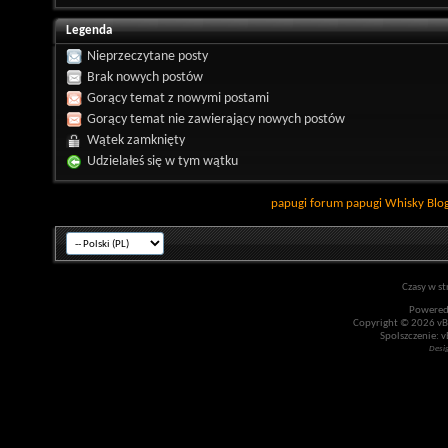
Legenda
Nieprzeczytane posty
Brak nowych postów
Gorący temat z nowymi postami
Gorący temat nie zawierający nowych postów
Wątek zamknięty
Udzielałeś się w tym wątku
papugi
forum papugi
Whisky
Blo
Czasy w st
Powered
Copyright © 2026 vBul
Spolszczenie: v
Desi