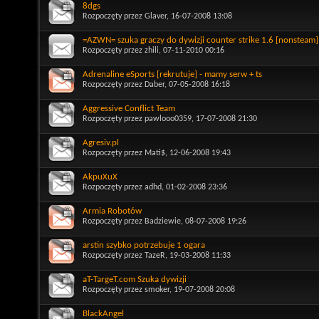
8dgs
Rozpoczęty przez
Glaver
, 16-07-2008 13:08
=AZWN= szuka graczy do dywizji counter strike 1.6 [nonsteam]
Rozpoczęty przez
zhili
, 07-11-2010 00:16
Adrenaline eSports [rekrutuje] - mamy serw + ts
Rozpoczęty przez
Daber
, 07-05-2008 16:18
Aggressive Conflict Team
Rozpoczęty przez
pawlooo0359
, 17-07-2008 21:30
Agresiv.pl
Rozpoczęty przez
Mati$
, 12-06-2008 19:43
AkpuXuX
Rozpoczęty przez
adhd
, 01-02-2008 23:36
Armia Robotów
Rozpoczęty przez
Badziewie
, 08-07-2008 19:26
arstin szybko potrzebuje 1 ogara
Rozpoczęty przez
TazeR
, 19-03-2008 11:33
aT-TargeT.com Szuka dywizji
Rozpoczęty przez
smoker
, 19-07-2008 20:08
BlackAngel