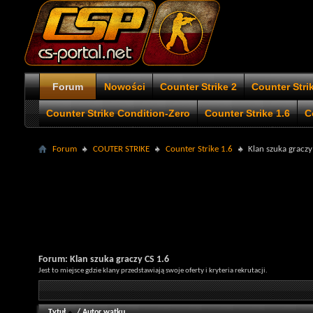
Forum
Nowości
Counter Strike 2
Counter Stri
Counter Strike Condition-Zero
Counter Strike 1.6
C
Forum
COUTER STRIKE
Counter Strike 1.6
Klan szuka graczy
Forum:
Klan szuka graczy CS 1.6
Jest to miejsce gdzie klany przedstawiają swoje oferty i kryteria rekrutacji.
Tytuł
/
Autor wątku