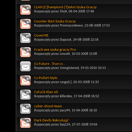
CLAN [C]hampionS [T]eAm Szuka Graczy
Rozpoczęty przez
ShoX
, 06-04-2008 17:46
Counter-Bart Szuka Graczy
Rozpoczęty przez
Przemyczekowo
, 23-08-2008 17:55
CoverME
Rozpoczęty przez
Dupszot
, 24-08-2008 22:16
Crack.exe szuka graczy Pro
Rozpoczęty przez
LewaN
, 10-03-2008 15:08
Cs-Future . True cs .
Rozpoczęty przez
Unregistered
, 19-01-2010 10:13
Cs-PolisH-Style
Rozpoczęty przez
range[r]
, 02-03-2008 11:33
CsFuCk Klan xD
Rozpoczęty przez
killerdex
, 17-04-2008 16:52
cyber-shoot-team
Rozpoczęty przez
pacy94
, 15-04-2008 16:10
Dark Devils Rekrutują!
Rozpoczęty przez
byq124
, 27-07-2008 19:04