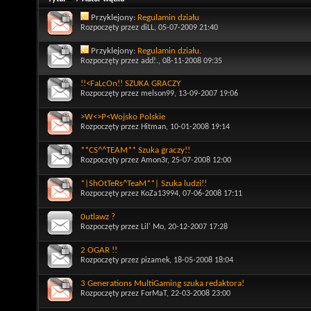
Przyklejony:
Regulamin działu
Rozpoczęty przez
diLL
, 05-07-2009 21:40
Przyklejony:
Regulamin działu.
Rozpoczęty przez
add!.
, 08-11-2008 09:35
!!<FaLcOn!! SZUKA GRACZY
Rozpoczęty przez
melson99
, 13-09-2007 19:06
>W<>P<Wojsko Polskie
Rozpoczęty przez
Hitman
, 10-01-2008 19:14
**CS^^TEAM** Szuka graczy!!
Rozpoczęty przez
Amon3r
, 25-07-2008 12:00
*|ShOtTeRs^TeaM**| Szuka ludzi!!
Rozpoczęty przez
KoZa13994
, 07-06-2008 17:11
0utlawz ?
Rozpoczęty przez
Lil' Mo
, 20-12-2007 17:28
2 OGAR !!
Rozpoczęty przez
pizamek
, 18-05-2008 18:04
3 Generations MultiGaming szuka redaktora!
Rozpoczęty przez
ForMaT
, 22-03-2008 23:00