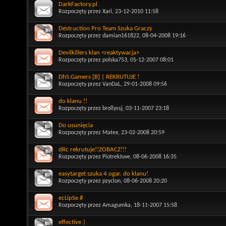
DarkFactory.pl
Rozpoczęty przez
Xari
, 23-12-2010 11:58
Destruction Pro Team Szuka Graczy
Rozpoczęty przez
damian161822
, 08-04-2008 19:16
Devilkillers klan <reaktywacja>
Rozpoczęty przez
polska753
, 05-12-2007 08:01
DhS.Gamers [B] | REKRUTUJE !
Rozpoczęty przez
VanDaL
, 29-01-2008 09:56
do klanu !!
Rozpoczęty przez
brollyssj
, 03-11-2007 23:18
Do usunięcia
Rozpoczęty przez
Matex
, 23-02-2008 20:59
dRc rekrutuje!!ZOBACZ!!!
Rozpoczęty przez
PiotrekJuve
, 08-06-2008 16:35
easytarget szuka 4 ogar. do klanu!
Rozpoczęty przez
pzyclon
, 08-06-2008 20:20
ecLipSe #
Rozpoczęty przez
Amagumka
, 18-11-2007 15:58
effective |