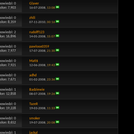
powiedzi:
0
Glaver
słon: 7,903
16-07-2008,
13:08
powiedzi:
0
zhili
słon: 8,359
07-11-2010,
00:16
powiedzi:
2
rudolff123
łon: 16,896
14-05-2008,
15:07
powiedzi:
0
pawlooo0359
słon: 7,977
17-07-2008,
21:30
powiedzi:
0
Mati$
słon: 7,921
12-06-2008,
19:43
powiedzi:
0
adhd
słon: 7,671
01-02-2008,
23:36
powiedzi:
1
Badziewie
łon: 12,858
08-07-2008,
19:26
powiedzi:
0
TazeR
łon: 19,228
19-03-2008,
11:33
powiedzi:
0
smoker
słon: 8,652
19-07-2008,
20:08
powiedzi:
1
jackal