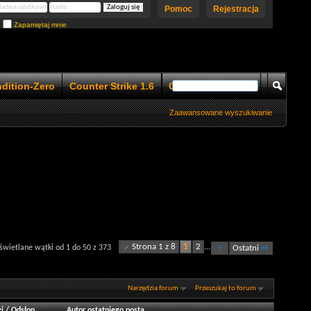
Pomoc
Rejestracja
Zapamiętaj mnie
ndition-Zero
Counter Strike 1.6
Counter Strike 1.5
Zaawansowane wyszukiwanie
Strona 1 z 8
1
2
...
wietlane wątki od 1 do 50 z 373
Ostatni
Narzędzia forum
Przeszukaj to forum
i
/
Odsłon
Autor ostatniego posta