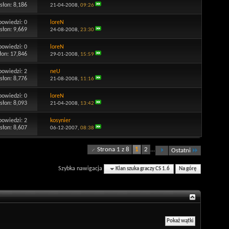
słon: 8,186
21-04-2008,
09:26
powiedzi:
0
loreN
słon: 9,669
24-08-2008,
23:30
powiedzi:
0
loreN
łon: 17,846
29-01-2008,
15:59
powiedzi:
2
neU
słon: 8,776
21-08-2008,
11:16
powiedzi:
0
loreN
słon: 8,093
21-04-2008,
13:42
powiedzi:
2
kosynier
słon: 8,607
06-12-2007,
08:38
Strona 1 z 8
1
2
...
Ostatni
Szybka nawigacja
Klan szuka graczy CS 1.6
Na górę