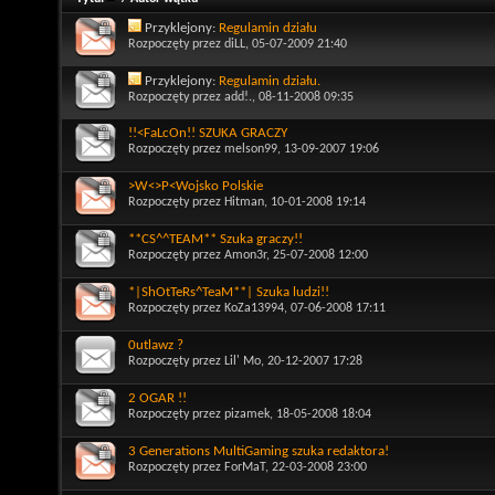
Przyklejony:
Regulamin działu
Rozpoczęty przez
diLL
, 05-07-2009 21:40
Przyklejony:
Regulamin działu.
Rozpoczęty przez
add!.
, 08-11-2008 09:35
!!<FaLcOn!! SZUKA GRACZY
Rozpoczęty przez
melson99
, 13-09-2007 19:06
>W<>P<Wojsko Polskie
Rozpoczęty przez
Hitman
, 10-01-2008 19:14
**CS^^TEAM** Szuka graczy!!
Rozpoczęty przez
Amon3r
, 25-07-2008 12:00
*|ShOtTeRs^TeaM**| Szuka ludzi!!
Rozpoczęty przez
KoZa13994
, 07-06-2008 17:11
0utlawz ?
Rozpoczęty przez
Lil' Mo
, 20-12-2007 17:28
2 OGAR !!
Rozpoczęty przez
pizamek
, 18-05-2008 18:04
3 Generations MultiGaming szuka redaktora!
Rozpoczęty przez
ForMaT
, 22-03-2008 23:00