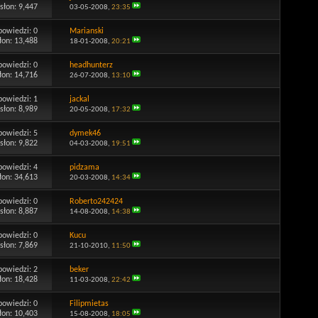
słon: 9,447
03-05-2008,
23:35
powiedzi:
0
Marianski
łon: 13,488
18-01-2008,
20:21
powiedzi:
0
headhunterz
łon: 14,716
26-07-2008,
13:10
powiedzi:
1
jackal
słon: 8,989
20-05-2008,
17:32
powiedzi:
5
dymek46
słon: 9,822
04-03-2008,
19:51
powiedzi:
4
pidzama
łon: 34,613
20-03-2008,
14:34
powiedzi:
0
Roberto242424
słon: 8,887
14-08-2008,
14:38
powiedzi:
0
Kucu
słon: 7,869
21-10-2010,
11:50
powiedzi:
2
beker
łon: 18,428
11-03-2008,
22:42
powiedzi:
0
Filipmietas
łon: 10,403
15-08-2008,
18:05