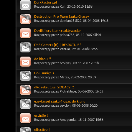
DarkFactory.pl
Rozpoczęty przez
Xari
, 23-12-2010 11:58
Destruction Pro Team Szuka Graczy
Rozpoczęty przez
damian161822
, 08-04-2008 19:16
Devilkillers klan <reaktywacja>
Rozpoczęty przez
polska753
, 05-12-2007 08:01
DhS.Gamers [B] | REKRUTUJE !
Rozpoczęty przez
VanDaL
, 29-01-2008 09:56
do klanu !!
Rozpoczęty przez
brollyssj
, 03-11-2007 23:18
Do usunięcia
Rozpoczęty przez
Matex
, 23-02-2008 20:59
dRc rekrutuje!!ZOBACZ!!!
Rozpoczęty przez
PiotrekJuve
, 08-06-2008 16:35
easytarget szuka 4 ogar. do klanu!
Rozpoczęty przez
pzyclon
, 08-06-2008 20:20
ecLipSe #
Rozpoczęty przez
Amagumka
, 18-11-2007 15:58
effective |