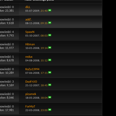
powiedzi:
0
diLL
łon: 23,381
05-07-2009,
21:40
powiedzi:
0
add!.
słon: 9,618
08-11-2008,
09:35
powiedzi:
4
SpawN
słon: 9,793
01-10-2007,
08:03
powiedzi:
0
Hitman
łon: 15,977
10-01-2008,
19:14
powiedzi:
1
redux
słon: 8,678
04-08-2008,
15:12
powiedzi:
0
KoZa13994
łon: 10,289
07-06-2008,
17:11
powiedzi:
3
DuoFrUO
słon: 9,169
21-12-2007,
18:45
powiedzi:
0
pizamek
słon: 8,046
18-05-2008,
18:04
powiedzi:
0
ForMaT
łon: 17,981
22-03-2008,
23:00