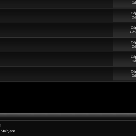
Od
Od
Od
Od
Ods
Od
Od
Od
Od
Od
Od
i
Malejąco