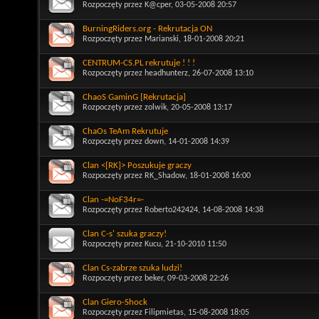
Rozpoczęty przez
K@cper
, 03-05-2008 20:57
BurningRiders.org - Rekrutacja ON
Rozpoczęty przez
Marianski
, 18-01-2008 20:21
CENTRUM-CS.PL rekrutuje ! ! !
Rozpoczęty przez
headhunterz
, 26-07-2008 13:10
ChaoS GaminG [Rekrutacja]
Rozpoczęty przez
zolwik
, 20-05-2008 13:17
ChaOs TeAm Rekrutuje
Rozpoczęty przez
down
, 14-01-2008 14:39
Clan <[RK]> Poszukuje graczy
Rozpoczęty przez
RK_Shadow
, 18-01-2008 16:00
Clan -=NoF34r=-
Rozpoczęty przez
Roberto242424
, 14-08-2008 14:38
Clan C-s' szuka graczy!
Rozpoczęty przez
Kucu
, 21-10-2010 11:50
Clan Cs-zabrze szuka ludzi!
Rozpoczęty przez
beker
, 09-03-2008 22:26
Clan Giero-Shock
Rozpoczęty przez
Filipmietas
, 15-08-2008 18:05