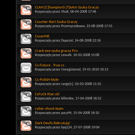
CLAN [C]hampionS [T]eAm Szuka Graczy
Rozpoczęty przez
ShoX
, 06-04-2008 17:46
Counter-Bart Szuka Graczy
Rozpoczęty przez
Przemyczekowo
, 23-08-2008 17:55
CoverME
Rozpoczęty przez
Dupszot
, 24-08-2008 22:16
Crack.exe szuka graczy Pro
Rozpoczęty przez
LewaN
, 10-03-2008 15:08
Cs-Future . True cs .
Rozpoczęty przez
Unregistered
, 19-01-2010 10:13
Cs-PolisH-Style
Rozpoczęty przez
range[r]
, 02-03-2008 11:33
CsFuCk Klan xD
Rozpoczęty przez
killerdex
, 17-04-2008 16:52
cyber-shoot-team
Rozpoczęty przez
pacy94
, 15-04-2008 16:10
Dark Devils Rekrutują!
Rozpoczęty przez
byq124
, 27-07-2008 19:04