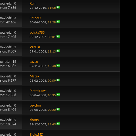
powiedzi:
0
Xari
słon: 7,836
23-12-2010,
11:58
powiedzi:
3
FrEeqO
łon: 42,166
10-04-2008,
12:28
powiedzi:
0
polska753
łon: 17,406
05-12-2007,
08:01
powiedzi:
2
VanDaL
słon: 9,069
29-01-2008,
15:13
owiedzi:
15
LazLo
łon: 16,062
07-11-2007,
15:48
powiedzi:
0
Matex
słon: 9,177
23-02-2008,
20:59
powiedzi:
0
PiotrekJuve
łon: 17,538
08-06-2008,
16:35
powiedzi:
0
pzyclon
słon: 8,404
08-06-2008,
20:20
powiedzi:
5
shorty
łon: 10,524
22-12-2007,
23:49
powiedzi:
0
Ziolo.MZ