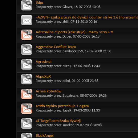
8dgs
Rozpoczęty przez
Glaver
, 16-07-2008 13:08
=AZWN= szuka graczy do dywizji counter strike 1.6 [nonsteam]
Rozpoczęty przez
zhili
, 07-11-2010 00:16
Adrenaline eSports [rekrutuje] - mamy serw + ts
Rozpoczęty przez
Daber
, 07-05-2008 16:18
Aggressive Conflict Team
Rozpoczęty przez
pawlooo0359
, 17-07-2008 21:30
Agresiv.pl
Rozpoczęty przez
Mati$
, 12-06-2008 19:43
AkpuXuX
Rozpoczęty przez
adhd
, 01-02-2008 23:36
Armia Robotów
Rozpoczęty przez
Badziewie
, 08-07-2008 19:26
arstin szybko potrzebuje 1 ogara
Rozpoczęty przez
TazeR
, 19-03-2008 11:33
aT-TargeT.com Szuka dywizji
Rozpoczęty przez
smoker
, 19-07-2008 20:08
BlackAngel