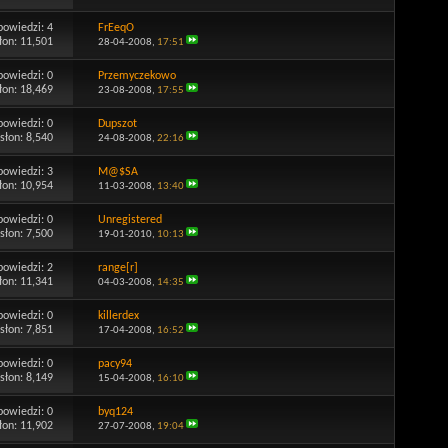
powiedzi:
4
FrEeqO
łon: 11,501
28-04-2008,
17:51
powiedzi:
0
Przemyczekowo
łon: 18,469
23-08-2008,
17:55
powiedzi:
0
Dupszot
słon: 8,540
24-08-2008,
22:16
powiedzi:
3
M@$SA
łon: 10,954
11-03-2008,
13:40
powiedzi:
0
Unregistered
słon: 7,500
19-01-2010,
10:13
powiedzi:
2
range[r]
łon: 11,341
04-03-2008,
14:35
powiedzi:
0
killerdex
słon: 7,851
17-04-2008,
16:52
powiedzi:
0
pacy94
słon: 8,149
15-04-2008,
16:10
powiedzi:
0
byq124
łon: 11,902
27-07-2008,
19:04