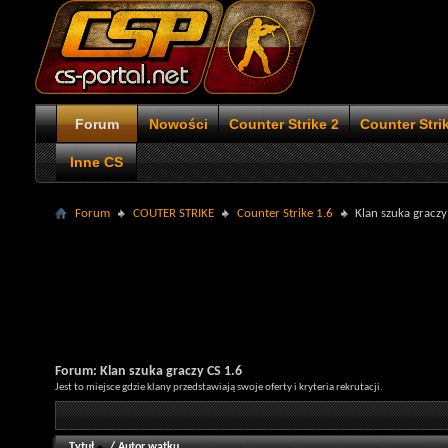
Forum
Nowości
Counter Strike 2
Counter Stri
Inne CS
Forum
COUTER STRIKE
Counter Strike 1.6
Klan szuka graczy
Forum:
Klan szuka graczy CS 1.6
Jest to miejsce gdzie klany przedstawiają swoje oferty i kryteria rekrutacji.
Tytuł
/
Autor wątku