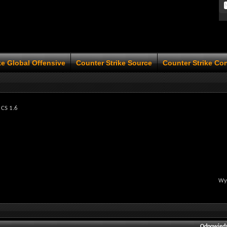
ke Global Offensive
Counter Strike Source
Counter Strike Co
 CS 1.6
Wyś
Odpowiedz