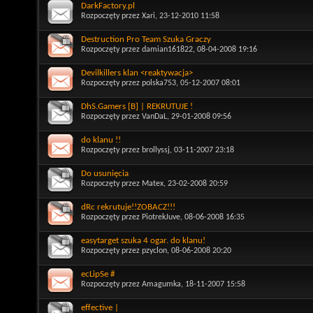
DarkFactory.pl
Rozpoczęty przez
Xari
, 23-12-2010 11:58
Destruction Pro Team Szuka Graczy
Rozpoczęty przez
damian161822
, 08-04-2008 19:16
Devilkillers klan <reaktywacja>
Rozpoczęty przez
polska753
, 05-12-2007 08:01
DhS.Gamers [B] | REKRUTUJE !
Rozpoczęty przez
VanDaL
, 29-01-2008 09:56
do klanu !!
Rozpoczęty przez
brollyssj
, 03-11-2007 23:18
Do usunięcia
Rozpoczęty przez
Matex
, 23-02-2008 20:59
dRc rekrutuje!!ZOBACZ!!!
Rozpoczęty przez
PiotrekJuve
, 08-06-2008 16:35
easytarget szuka 4 ogar. do klanu!
Rozpoczęty przez
pzyclon
, 08-06-2008 20:20
ecLipSe #
Rozpoczęty przez
Amagumka
, 18-11-2007 15:58
effective |