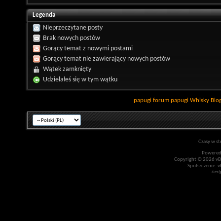
Legenda
Nieprzeczytane posty
Brak nowych postów
Gorący temat z nowymi postami
Gorący temat nie zawierający nowych postów
Wątek zamknięty
Udzielałeś się w tym wątku
papugi
forum papugi
Whisky
Blo
Czasy w st
Powered
Copyright © 2026 vBul
Spolszczenie: v
Desi