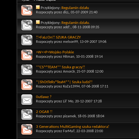
Przyklejony:
Regulamin działu
Rozpoczęty przez
diLL
, 05-07-2009 21:40
Przyklejony:
Regulamin działu.
Rozpoczęty przez
add!.
, 08-11-2008 09:35
!!<FaLcOn!! SZUKA GRACZY
Rozpoczęty przez
melson99
, 13-09-2007 19:06
>W<>P<Wojsko Polskie
Rozpoczęty przez
Hitman
, 10-01-2008 19:14
**CS^^TEAM** Szuka graczy!!
Rozpoczęty przez
Amon3r
, 25-07-2008 12:00
*|ShOtTeRs^TeaM**| Szuka ludzi!!
Rozpoczęty przez
KoZa13994
, 07-06-2008 17:11
0utlawz ?
Rozpoczęty przez
Lil' Mo
, 20-12-2007 17:28
2 OGAR !!
Rozpoczęty przez
pizamek
, 18-05-2008 18:04
3 Generations MultiGaming szuka redaktora!
Rozpoczęty przez
ForMaT
, 22-03-2008 23:00