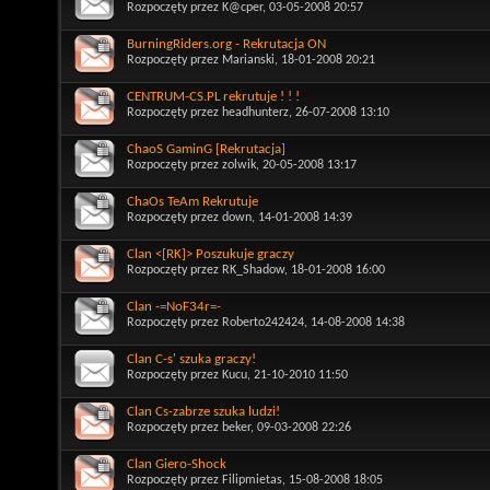
Rozpoczęty przez
K@cper
, 03-05-2008 20:57
BurningRiders.org - Rekrutacja ON
Rozpoczęty przez
Marianski
, 18-01-2008 20:21
CENTRUM-CS.PL rekrutuje ! ! !
Rozpoczęty przez
headhunterz
, 26-07-2008 13:10
ChaoS GaminG [Rekrutacja]
Rozpoczęty przez
zolwik
, 20-05-2008 13:17
ChaOs TeAm Rekrutuje
Rozpoczęty przez
down
, 14-01-2008 14:39
Clan <[RK]> Poszukuje graczy
Rozpoczęty przez
RK_Shadow
, 18-01-2008 16:00
Clan -=NoF34r=-
Rozpoczęty przez
Roberto242424
, 14-08-2008 14:38
Clan C-s' szuka graczy!
Rozpoczęty przez
Kucu
, 21-10-2010 11:50
Clan Cs-zabrze szuka ludzi!
Rozpoczęty przez
beker
, 09-03-2008 22:26
Clan Giero-Shock
Rozpoczęty przez
Filipmietas
, 15-08-2008 18:05