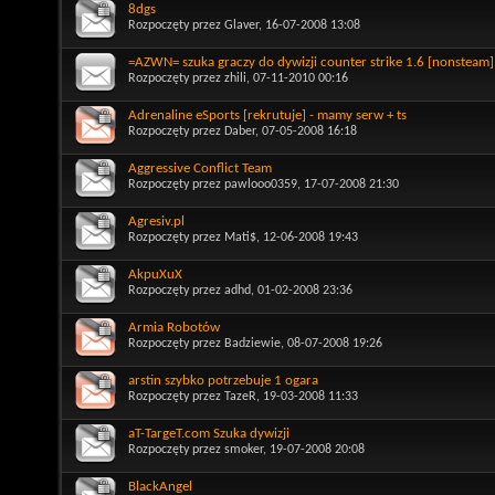
8dgs
Rozpoczęty przez
Glaver
, 16-07-2008 13:08
=AZWN= szuka graczy do dywizji counter strike 1.6 [nonsteam]
Rozpoczęty przez
zhili
, 07-11-2010 00:16
Adrenaline eSports [rekrutuje] - mamy serw + ts
Rozpoczęty przez
Daber
, 07-05-2008 16:18
Aggressive Conflict Team
Rozpoczęty przez
pawlooo0359
, 17-07-2008 21:30
Agresiv.pl
Rozpoczęty przez
Mati$
, 12-06-2008 19:43
AkpuXuX
Rozpoczęty przez
adhd
, 01-02-2008 23:36
Armia Robotów
Rozpoczęty przez
Badziewie
, 08-07-2008 19:26
arstin szybko potrzebuje 1 ogara
Rozpoczęty przez
TazeR
, 19-03-2008 11:33
aT-TargeT.com Szuka dywizji
Rozpoczęty przez
smoker
, 19-07-2008 20:08
BlackAngel