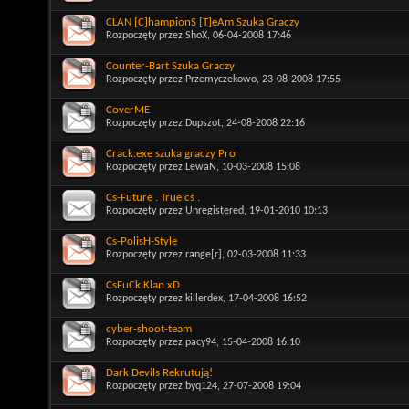
CLAN [C]hampionS [T]eAm Szuka Graczy
Rozpoczęty przez
ShoX
, 06-04-2008 17:46
Counter-Bart Szuka Graczy
Rozpoczęty przez
Przemyczekowo
, 23-08-2008 17:55
CoverME
Rozpoczęty przez
Dupszot
, 24-08-2008 22:16
Crack.exe szuka graczy Pro
Rozpoczęty przez
LewaN
, 10-03-2008 15:08
Cs-Future . True cs .
Rozpoczęty przez
Unregistered
, 19-01-2010 10:13
Cs-PolisH-Style
Rozpoczęty przez
range[r]
, 02-03-2008 11:33
CsFuCk Klan xD
Rozpoczęty przez
killerdex
, 17-04-2008 16:52
cyber-shoot-team
Rozpoczęty przez
pacy94
, 15-04-2008 16:10
Dark Devils Rekrutują!
Rozpoczęty przez
byq124
, 27-07-2008 19:04