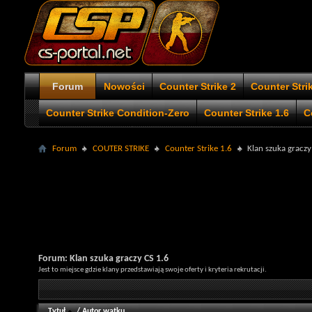
Forum
Nowości
Counter Strike 2
Counter Stri
Counter Strike Condition-Zero
Counter Strike 1.6
C
Forum
COUTER STRIKE
Counter Strike 1.6
Klan szuka graczy
Forum:
Klan szuka graczy CS 1.6
Jest to miejsce gdzie klany przedstawiają swoje oferty i kryteria rekrutacji.
Tytuł
/
Autor wątku