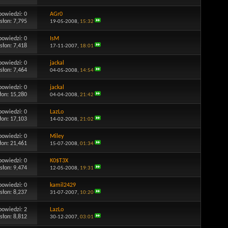
powiedzi:
0
AGr0
słon: 7,795
19-05-2008,
15:32
powiedzi:
0
IsM
słon: 7,418
17-11-2007,
18:01
powiedzi:
0
jackal
słon: 7,464
04-05-2008,
14:54
powiedzi:
0
jackal
łon: 15,280
04-04-2008,
21:42
powiedzi:
0
LazLo
łon: 17,103
14-02-2008,
21:02
powiedzi:
0
Miley
łon: 21,461
15-07-2008,
01:34
powiedzi:
0
K0$T3X
słon: 9,474
12-05-2008,
19:31
powiedzi:
0
kamil2429
słon: 8,237
31-07-2007,
10:20
powiedzi:
2
LazLo
słon: 8,812
30-12-2007,
03:01