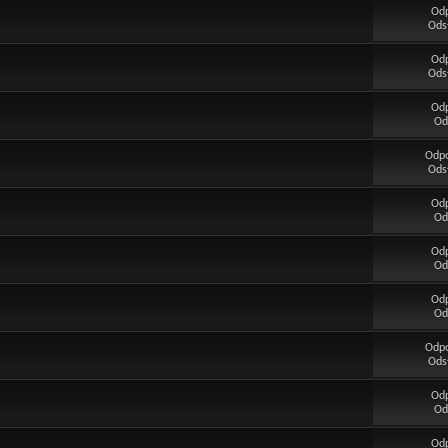
Od
Ods
Od
Ods
Od
Od
Odp
Ods
Od
Od
Od
Od
Od
Od
Odp
Ods
Od
Od
Od