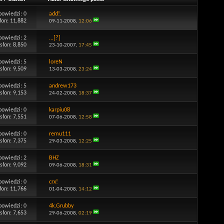
powiedzi:
0
add!.
łon: 11,882
09-11-2008,
12:06
powiedzi:
2
...[?]
słon: 8,850
23-10-2007,
17:45
powiedzi:
5
loreN
słon: 9,509
13-03-2008,
23:24
powiedzi:
5
andrew173
słon: 9,153
24-02-2008,
18:37
powiedzi:
0
karpiu08
słon: 7,551
07-06-2008,
12:58
powiedzi:
0
remu111
słon: 7,375
29-03-2008,
12:25
powiedzi:
2
BHZ
słon: 9,092
09-06-2008,
18:31
powiedzi:
0
crx!
łon: 11,766
01-04-2008,
14:12
powiedzi:
0
4k.Grubby
słon: 7,653
29-06-2008,
02:19