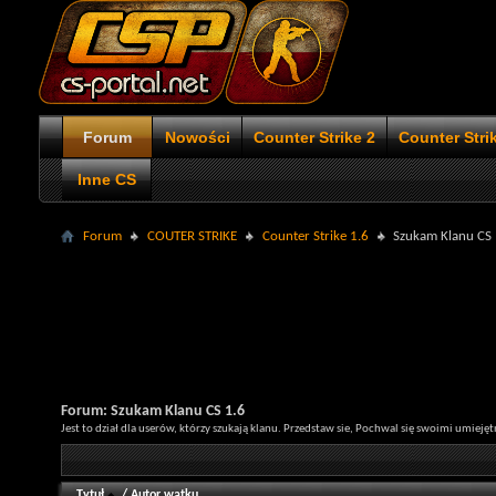
Forum
Nowości
Counter Strike 2
Counter Stri
Inne CS
Forum
COUTER STRIKE
Counter Strike 1.6
Szukam Klanu CS 
Forum:
Szukam Klanu CS 1.6
Jest to dział dla userów, którzy szukają klanu. Przedstaw sie, Pochwal się swoimi umieję
Tytuł
/
Autor wątku