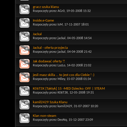
gracz szuka klanu
Rozpoczęty przez
AGr0
, 19-05-2008 15:32
Inside.e-Game
Rozpoczęty przez
IsM
, 17-11-2007 18:01
Jackal
Rozpoczęty przez
jackal
, 04-05-2008 14:54
Jackal - oferta przyjecia
Rozpoczęty przez
jackal
, 04-04-2008 21:42
Jak dodawać oferty !!
Rozpoczęty przez
LazLo
, 14-02-2008 21:02
jesli masz skilla ... to jest cos dla Ciebie ! :)
Rozpoczęty przez
Miley
, 15-07-2008 01:34
K0$T3X [Taktyk] 15 -MED Dziecko: OFF | STEAM
Rozpoczęty przez
K0$T3X
, 12-05-2008 19:31
kamil2429 Szuka Klanu
Rozpoczęty przez
kamil2429
, 31-07-2007 10:20
Klan non-steam
Rozpoczęty przez
DeoNq
, 15-12-2007 23:09