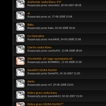
AssHunter szuka klanu :P:P
Rozpoczęty przez
siemstein
, 20-04-2007 06:58
at
Rozpoczęty przez
at
, 17-06-2008 15:06
Baku
Rozpoczęty przez
baku
, 02-04-2008 16:41
Co-Operative
Rozpoczęty przez
maciek56
, 24-03-2008 21:06
Czechu szuka klanu
Rozpoczęty przez
czechu955
, 13-06-2008 18:44
D3v4$t4t0r xD i jego wymiatanie xD
Rozpoczęty przez
BONKKOG
, 11-03-2008 15:30
Daniel93 SZUKA KLANU
Rozpoczęty przez
Daniel93
, 24-10-2007 11:20
danio
Rozpoczęty przez
mT
, 29-06-2008 23:03
Dobry gracz szuka kanu
Rozpoczęty przez
pawelek13
, 02-02-2007 15:24
Dobry gracz SZUKA KLANU!!!