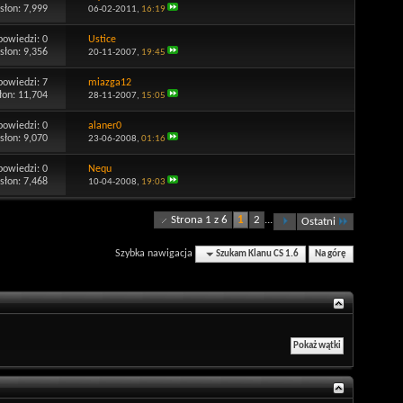
słon: 7,999
06-02-2011,
16:19
powiedzi:
0
Ustice
słon: 9,356
20-11-2007,
19:45
powiedzi:
7
miazga12
łon: 11,704
28-11-2007,
15:05
powiedzi:
0
alaner0
słon: 9,070
23-06-2008,
01:16
powiedzi:
0
Nequ
słon: 7,468
10-04-2008,
19:03
Strona 1 z 6
1
2
...
Ostatni
Szybka nawigacja
Szukam Klanu CS 1.6
Na górę