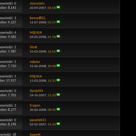
powiedzi:
0
siemstein
słon: 8,141
20-04-2007,
06:58
powiedzi:
3
konrad852
słon: 9,127
12-07-2008,
05:57
powiedzi:
4
M@$SA
słon: 9,582
04-05-2008,
21:18
powiedzi:
2
ShoX
słon: 7,987
31-03-2008,
16:55
powiedzi:
1
sobota
słon: 7,710
15-06-2008,
20:48
powiedzi:
1
M@$SA
łon: 17,927
11-03-2008,
15:31
powiedzi:
0
Daniel93
słon: 7,702
24-10-2007,
11:20
powiedzi:
2
Eragon
słon: 8,277
30-06-2008,
08:45
powiedzi:
0
pawelek13
słon: 8,196
02-02-2007,
15:24
owiedzi:
18
SpawN