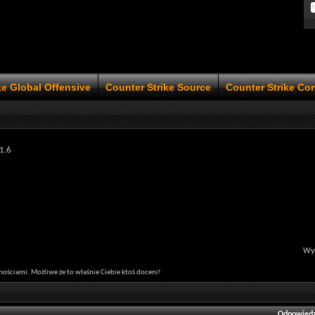
ke Global Offensive
Counter Strike Source
Counter Strike Co
1.6
Wyś
tnościami. Możliwe że to właśnie Ciebie ktoś doceni!
Odpowiedz