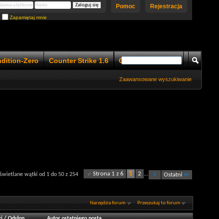
Pomoc
Rejestracja
Zapamiętaj mnie
ndition-Zero
Counter Strike 1.6
Counter Strike 1.5
Zaawansowane wyszukiwanie
Strona 1 z 6
1
2
...
wietlane wątki od 1 do 50 z 254
Ostatni
Narzędzia forum
Przeszukaj to forum
i
/
Odsłon
Autor ostatniego posta