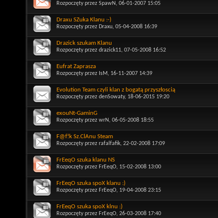
Rozpoczęty przez
SpawN
, 06-01-2007 15:05
Draxu SZuka Klanu :-)
Rozpoczęty przez
Draxu
, 05-04-2008 16:39
Drazick szukam Klanu
Rozpoczęty przez
drazick11
, 07-05-2008 16:52
Eufrat Zaprasza
Rozpoczęty przez
IsM
, 16-11-2007 14:39
Evolution Team czyli klan z bogatą przyszłoscią
Rozpoczęty przez
denSowaty
, 18-06-2015 19:20
exouNt-GaminG
Rozpoczęty przez
wrN
, 06-05-2008 18:55
F@f!k Sz.ClAnu Steam
Rozpoczęty przez
rafalfafik
, 22-02-2008 17:09
FrEeqO szuka klanu NS
Rozpoczęty przez
FrEeqO
, 15-02-2008 13:00
FrEeqO szuka spoX klanu :)
Rozpoczęty przez
FrEeqO
, 19-04-2008 23:15
FrEeqO szuka spoX klnu :)
Rozpoczęty przez
FrEeqO
, 26-03-2008 17:40