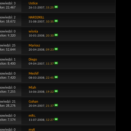
powiedzi:
3
Ustice
łon: 22,467
26-11-2007,
15:25
powiedzi:
2
HARD2KILL
łon: 18,672
31-08-2007,
10:35
powiedzi:
0
wisnia
słon: 9,320
10-01-2008,
20:30
owiedzi:
25
Mariosz
łon: 52,644
20-04-2008,
09:23
powiedzi:
1
Diego
słon: 8,400
09-04-2007,
11:37
powiedzi:
0
Meshif
słon: 7,420
08-03-2008,
22:45
powiedzi:
0
Miah
słon: 7,255
16-06-2008,
19:22
owiedzi:
21
Gohan
łon: 28,276
20-04-2007,
21:37
powiedzi:
0
mRc.
słon: 7,574
11-07-2008,
12:27
powiedzi:
0
myX