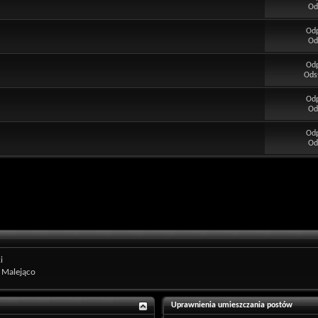
Od
Od
Od
Od
Ods
Od
Od
Od
Od
i
Malejąco
Uprawnienia umieszczania postów