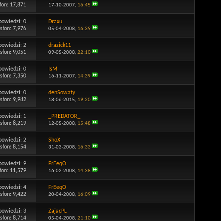
łon: 17,871
17-10-2007,
16:45
powiedzi:
0
Draxu
słon: 7,976
05-04-2008,
16:39
powiedzi:
2
drazick11
słon: 9,051
09-05-2008,
22:10
powiedzi:
0
IsM
słon: 7,350
16-11-2007,
14:39
powiedzi:
0
denSowaty
słon: 9,982
18-06-2015,
19:20
powiedzi:
1
_PREDATOR_
słon: 8,219
12-05-2008,
15:48
powiedzi:
2
ShoX
słon: 8,154
31-03-2008,
16:33
powiedzi:
9
FrEeqO
łon: 11,579
16-02-2008,
14:38
powiedzi:
4
FrEeqO
słon: 9,422
20-04-2008,
16:09
powiedzi:
3
ZajacPL
słon: 8,714
05-04-2008,
21:10