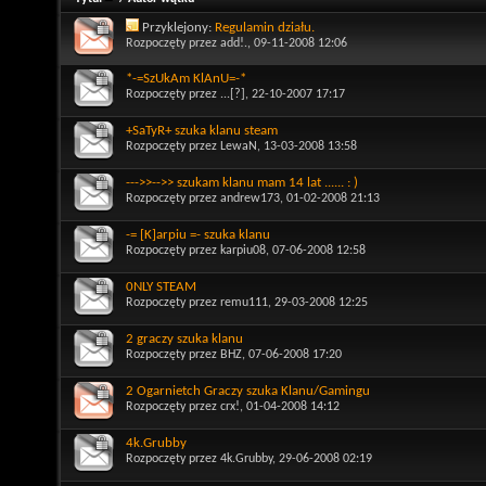
Przyklejony:
Regulamin działu.
Rozpoczęty przez
add!.
, 09-11-2008 12:06
*-=SzUkAm KlAnU=-*
Rozpoczęty przez
...[?]
, 22-10-2007 17:17
+SaTyR+ szuka klanu steam
Rozpoczęty przez
LewaN
, 13-03-2008 13:58
--->>-->> szukam klanu mam 14 lat ...... : )
Rozpoczęty przez
andrew173
, 01-02-2008 21:13
-= [K]arpiu =- szuka klanu
Rozpoczęty przez
karpiu08
, 07-06-2008 12:58
0NLY STEAM
Rozpoczęty przez
remu111
, 29-03-2008 12:25
2 graczy szuka klanu
Rozpoczęty przez
BHZ
, 07-06-2008 17:20
2 Ogarnietch Graczy szuka Klanu/Gamingu
Rozpoczęty przez
crx!
, 01-04-2008 14:12
4k.Grubby
Rozpoczęty przez
4k.Grubby
, 29-06-2008 02:19