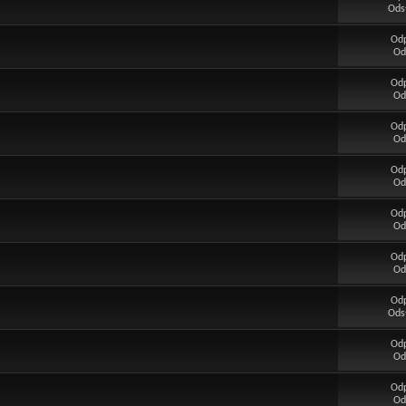
Ods
Od
Od
Od
Od
Od
Od
Od
Od
Od
Od
Od
Od
Od
Ods
Od
Od
Od
Od