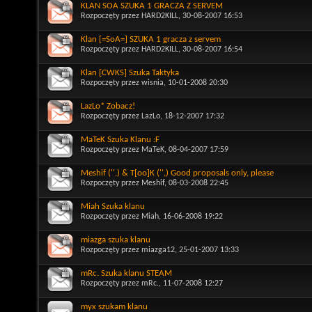
KLAN SOA SZUKA 1 GRACZA Z SERVEM
Rozpoczęty przez
HARD2KILL
, 30-08-2007 16:53
Klan [=SoA=] SZUKA 1 gracza z servem
Rozpoczęty przez
HARD2KILL
, 30-08-2007 16:54
Klan [CWKS] Szuka Taktyka
Rozpoczęty przez
wisnia
, 10-01-2008 20:30
LazLo* Zobacz!
Rozpoczęty przez
LazLo
, 18-12-2007 17:32
MaTeK Szuka Klanu :F
Rozpoczęty przez
MaTeK
, 08-04-2007 17:59
Meshif (''.) & T[oo]K ('',) Good proposals only, please
Rozpoczęty przez
Meshif
, 08-03-2008 22:45
Miah Szuka klanu
Rozpoczęty przez
Miah
, 16-06-2008 19:22
miazga szuka klanu
Rozpoczęty przez
miazga12
, 25-01-2007 13:33
mRc. Szuka klanu STEAM
Rozpoczęty przez
mRc.
, 11-07-2008 12:27
myx szukam klanu