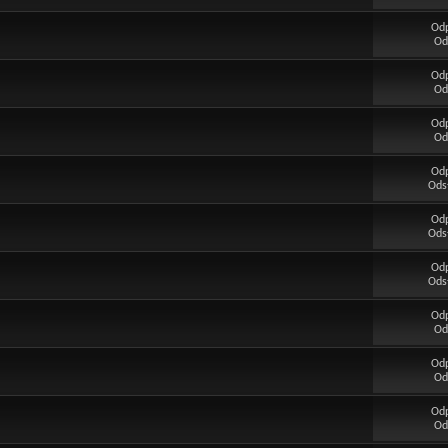
Od
Od
Od
Od
Od
Od
Od
Ods
Od
Ods
Od
Ods
Od
Od
Od
Od
Od
Od