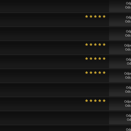
Od
Ods
Od
Ods
Od
Ods
Odp
Ods
Od
Od
Odp
Ods
Od
Ods
Odp
Ods
Od
Od
Od