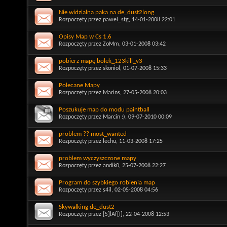
Nie widzialna paka na de_dust2long
Rozpoczęty przez
pawel_stg
, 14-01-2008 22:01
Opisy Map w Cs 1.6
Rozpoczęty przez
ZoMm
, 03-01-2008 03:42
pobierz mapę bolek_123kill_v3
Rozpoczęty przez
skoniol
, 01-07-2008 15:33
Polecane Mapy
Rozpoczęty przez
Marins
, 27-05-2008 20:03
Poszukuje map do modu paintball
Rozpoczęty przez
Marcin :)
, 09-07-2010 00:09
problem ?? most_wanted
Rozpoczęty przez
lechu
, 11-03-2008 17:25
problem wyczyszczone mapy
Rozpoczęty przez
andik0
, 25-07-2008 22:27
Program do szybkiego robienia map
Rozpoczęty przez
s4il
, 02-05-2008 04:56
Skywalking de_dust2
Rozpoczęty przez
[S]lAf[I]
, 22-04-2008 12:53