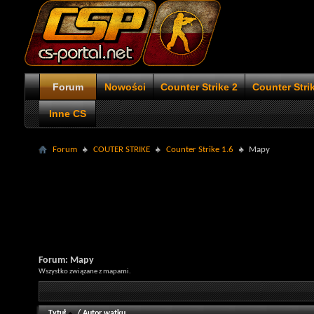
Forum
Nowości
Counter Strike 2
Counter Stri
Inne CS
Forum
COUTER STRIKE
Counter Strike 1.6
Mapy
Forum:
Mapy
Wszystko związane z mapami.
Tytuł
/
Autor wątku