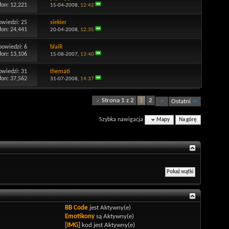
łon: 12,221
15-04-2008,
12:42
owiedzi:
25
siekier
łon: 24,441
20-04-2008,
12:35
powiedzi:
6
blaiR
łon: 13,106
15-08-2007,
13:40
owiedzi:
31
themati
łon: 37,562
31-07-2008,
14:37
Strona 1 z 2
1
2
Ostatni
Szybka nawigacja
Mapy
Na górę
BB Code
jest
Aktywny(e)
Emotikony
są
Aktywny(e)
[IMG]
kod jest
Aktywny(e)