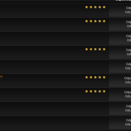
Od
Ods
Od
Od
Od
Od
Od
Od
Od
Ods
??
Odp
Ods
Odp
Ods
Od
Ods
Od
Ods