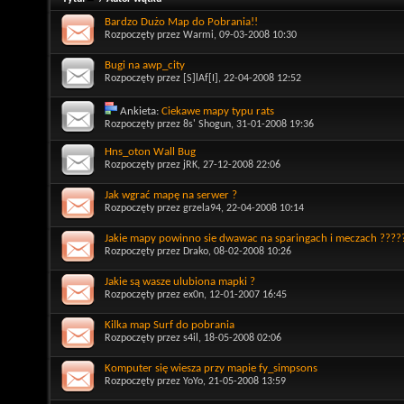
Bardzo Dużo Map do Pobrania!!
Rozpoczęty przez
Warmi
, 09-03-2008 10:30
Bugi na awp_city
Rozpoczęty przez
[S]lAf[I]
, 22-04-2008 12:52
Ankieta:
Ciekawe mapy typu rats
Rozpoczęty przez
8s' Shogun
, 31-01-2008 19:36
Hns_oton Wall Bug
Rozpoczęty przez
jRK
, 27-12-2008 22:06
Jak wgrać mapę na serwer ?
Rozpoczęty przez
grzela94
, 22-04-2008 10:14
Jakie mapy powinno sie dwawac na sparingach i meczach ????
Rozpoczęty przez
Drako
, 08-02-2008 10:26
Jakie są wasze ulubiona mapki ?
Rozpoczęty przez
ex0n
, 12-01-2007 16:45
Kilka map Surf do pobrania
Rozpoczęty przez
s4il
, 18-05-2008 02:06
Komputer się wiesza przy mapie fy_simpsons
Rozpoczęty przez
YoYo
, 21-05-2008 13:59