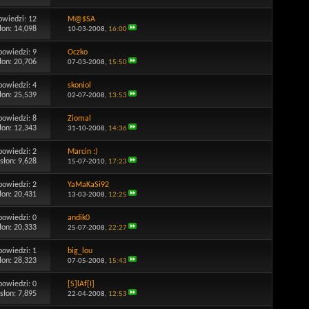
owiedzi:
12
M@$SA
łon: 14,098
10-03-2008,
16:00
powiedzi:
9
Oczko
łon: 20,706
07-03-2008,
15:50
powiedzi:
4
skoniol
łon: 25,539
02-07-2008,
13:53
powiedzi:
8
Ziomal
łon: 12,343
31-10-2008,
14:36
powiedzi:
2
Marcin :)
słon: 9,628
15-07-2010,
17:23
powiedzi:
2
YaMaKaSi92
łon: 20,431
13-03-2008,
12:25
powiedzi:
0
andik0
łon: 20,333
25-07-2008,
22:27
powiedzi:
1
big_lou
łon: 28,323
07-05-2008,
15:43
powiedzi:
0
[S]lAf[I]
słon: 7,895
22-04-2008,
12:53