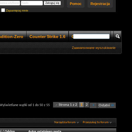
Pomoc
Rejestracja
Zapamiętaj mnie
ndition-Zero
Counter Strike 1.6
Counter Strike 1.5
Zaawansowane wyszukiwanie
Strona 1 z 2
1
2
Wyświetlane wątki od 1 do 50 z 55
Ostatni
Narzędzia forum
Przeszukaj to forum
i
/
Odsłon
Autor ostatniego posta