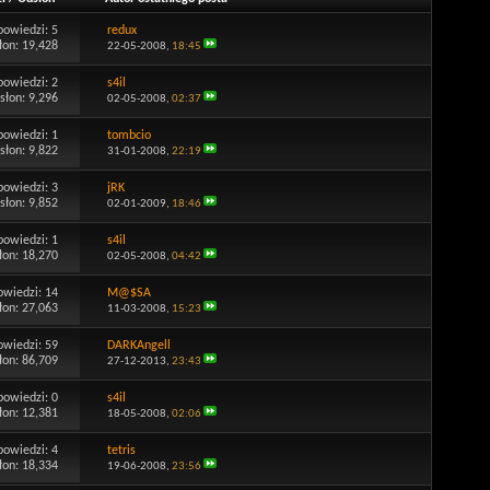
powiedzi:
5
redux
łon: 19,428
22-05-2008,
18:45
powiedzi:
2
s4il
słon: 9,296
02-05-2008,
02:37
powiedzi:
1
tombcio
słon: 9,822
31-01-2008,
22:19
powiedzi:
3
jRK
słon: 9,852
02-01-2009,
18:46
powiedzi:
1
s4il
łon: 18,270
02-05-2008,
04:42
owiedzi:
14
M@$SA
łon: 27,063
11-03-2008,
15:23
owiedzi:
59
DARKAngell
łon: 86,709
27-12-2013,
23:43
powiedzi:
0
s4il
łon: 12,381
18-05-2008,
02:06
powiedzi:
4
tetris
łon: 18,334
19-06-2008,
23:56