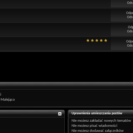
Ods
Odp
Ods
Od
Ods
Odp
Ods
i
Malejąco
Uprawnienia umieszczania postów
Nie możesz
zakładać nowych tematów
Nie możesz
pisać wiadomości
Nie możesz
dodawać załączników