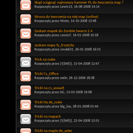
Skąd sciągnąć najnowszy hammer PL do tworzenia map ?
Rozpoczęty przez
Lewis13
, 16-08-2008 14:14
Strona do tworzenia na niej map (online)
Rozpoczęty przez
Nister
, 14-10-2008 13:48
Szukam mapek do Zombie Swarm 2.4
Rozpoczęty przez
czesio7
, 16-01-2008 10:18
szukam mapy fy_frostcity
Rozpoczęty przez
smok631
, 26-05-2008 16:55
Trick na nuke
Rozpoczęty przez
[S]lAf[I]
, 15-04-2008 12:47
Tricki Cs_Office
Rozpoczęty przez
ex0n
, 26-12-2006 18:38
Tricki na cs_assault
Rozpoczęty przez
bG
, 13-03-2008 16:08
Tricki Na de_nuke
Rozpoczęty przez
big_lou
, 28-01-2008 01:44
Tricki na mapach
Rozpoczęty przez
[S]lAf[I]
, 22-04-2008 12:55
Tricki na mapie de_aztec