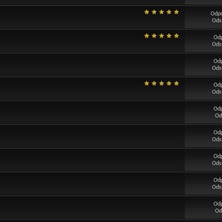
Odp
Ods
Od
Ods
Od
Ods
Od
Ods
Od
Od
Od
Ods
Od
Ods
Od
Ods
Od
Od