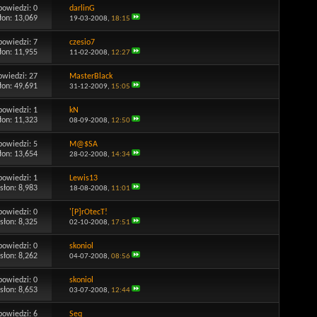
powiedzi:
0
darlinG
łon: 13,069
19-03-2008,
18:15
powiedzi:
7
czesio7
łon: 11,955
11-02-2008,
12:27
owiedzi:
27
MasterBlack
łon: 49,691
31-12-2009,
15:05
powiedzi:
1
kN
łon: 11,323
08-09-2008,
12:50
powiedzi:
5
M@$SA
łon: 13,654
28-02-2008,
14:34
powiedzi:
1
Lewis13
słon: 8,983
18-08-2008,
11:01
powiedzi:
0
'[P]rOtecT!
słon: 8,325
02-10-2008,
17:51
powiedzi:
0
skoniol
słon: 8,262
04-07-2008,
08:56
powiedzi:
0
skoniol
słon: 8,653
03-07-2008,
12:44
powiedzi:
6
Seq