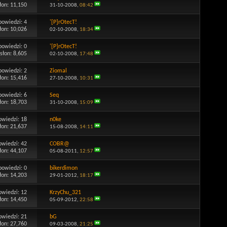
łon: 11,150
31-10-2008,
08:42
powiedzi:
4
'[P]rOtecT!
łon: 10,026
02-10-2008,
18:34
powiedzi:
0
'[P]rOtecT!
słon: 8,605
02-10-2008,
17:48
powiedzi:
2
Ziomal
łon: 15,416
27-10-2008,
10:31
powiedzi:
6
Seq
łon: 18,703
31-10-2008,
15:09
owiedzi:
18
n0ke
łon: 21,637
15-08-2008,
14:11
owiedzi:
42
COBR@
łon: 44,107
05-08-2011,
12:57
powiedzi:
0
bikerdimon
łon: 14,203
29-01-2012,
18:17
owiedzi:
12
KrzyChu_321
łon: 14,450
05-09-2012,
22:58
owiedzi:
21
bG
łon: 27,760
09-03-2008,
21:25