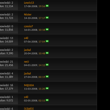
powiedzi:
2
Lewis13
łon: 11,514
17-08-2008,
19:56
powiedzi:
2
Nister
łon: 11,723
14-10-2008,
17:17
powiedzi:
0
czesio7
łon: 11,856
16-01-2008,
10:18
owiedzi:
13
s4il
łon: 14,009
07-06-2008,
17:04
powiedzi:
2
jackal
słon: 9,390
20-04-2008,
10:48
owiedzi:
21
neU
łon: 21,456
04-01-2009,
14:12
powiedzi:
4
jackal
łon: 11,389
27-04-2008,
00:19
owiedzi:
16
M@$SA
łon: 17,379
11-03-2008,
15:20
powiedzi:
1
s4il
słon: 9,072
02-05-2008,
02:11
powiedzi:
6
[S]lAf[I]