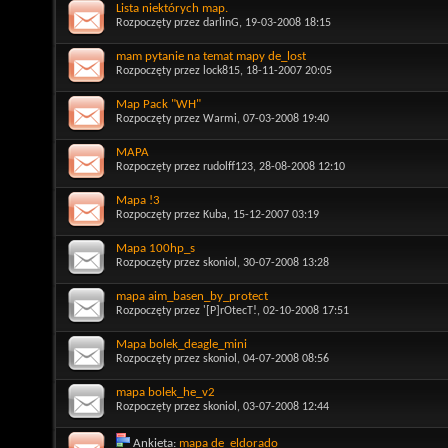
Lista niektórych map.
Rozpoczęty przez
darlinG
, 19-03-2008 18:15
mam pytanie na temat mapy de_lost
Rozpoczęty przez
lock815
, 18-11-2007 20:05
Map Pack "WH"
Rozpoczęty przez
Warmi
, 07-03-2008 19:40
MAPA
Rozpoczęty przez
rudolff123
, 28-08-2008 12:10
Mapa !3
Rozpoczęty przez
Kuba
, 15-12-2007 03:19
Mapa 100hp_s
Rozpoczęty przez
skoniol
, 30-07-2008 13:28
mapa aim_basen_by_protect
Rozpoczęty przez
'[P]rOtecT!
, 02-10-2008 17:51
Mapa bolek_deagle_mini
Rozpoczęty przez
skoniol
, 04-07-2008 08:56
mapa bolek_he_v2
Rozpoczęty przez
skoniol
, 03-07-2008 12:44
Ankieta:
mapa de_eldorado