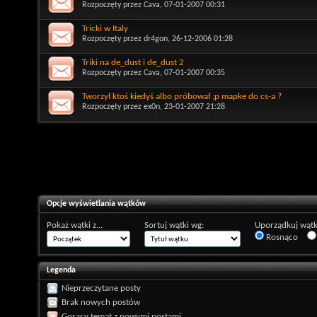
Rozpoczęty przez
Cava
, 07-01-2007 00:31
Tricki w Italy
Rozpoczęty przez
dr4gon
, 26-12-2006 01:28
Triki na de_dust i de_dust 2
Rozpoczęty przez
Cava
, 07-01-2007 00:35
Tworzył ktoś kiedyś albo próbował ;p mapke do cs-a ?
Rozpoczęty przez
ex0n
, 23-01-2007 21:28
Opcje wyświetlania wątków
Pokaż wątki z...
Sortuj wątki wg:
Uporządkuj wątk
Rosnąco
Legenda
Nieprzeczytane posty
Brak nowych postów
Gorący temat z nowymi postami