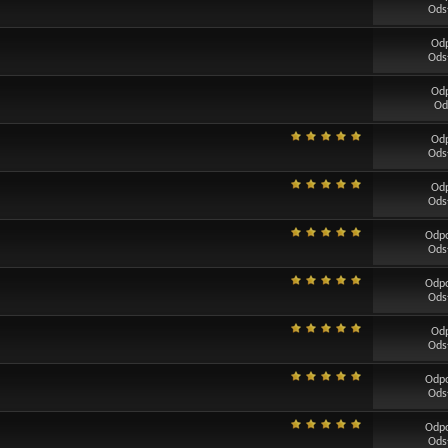
Ods
Od
Ods
Od
Od
Od
Ods
Od
Ods
Odp
Ods
Odp
Ods
Od
Ods
Odp
Ods
Odp
Ods