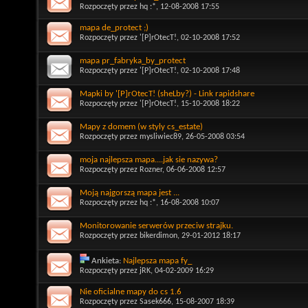
Rozpoczęty przez
hq :*
, 12-08-2008 17:55
mapa de_protect ;)
Rozpoczęty przez
'[P]rOtecT!
, 02-10-2008 17:52
mapa pr_fabryka_by_protect
Rozpoczęty przez
'[P]rOtecT!
, 02-10-2008 17:48
Mapki by '[P]rOtecT! (sheLby?) - Link rapidshare
Rozpoczęty przez
'[P]rOtecT!
, 15-10-2008 18:22
Mapy z domem (w styly cs_estate)
Rozpoczęty przez
mysliwiec89
, 26-05-2008 03:54
moja najlepsza mapa....jak sie nazywa?
Rozpoczęty przez
Rozner
, 06-06-2008 12:57
Moją najgorszą mapa jest ...
Rozpoczęty przez
hq :*
, 16-08-2008 10:07
Monitorowanie serwerów przeciw strajku.
Rozpoczęty przez
bikerdimon
, 29-01-2012 18:17
Ankieta:
Najlepsza mapa fy_
Rozpoczęty przez
jRK
, 04-02-2009 16:29
Nie oficialne mapy do cs 1.6
Rozpoczęty przez
Sasek666
, 15-08-2007 18:39