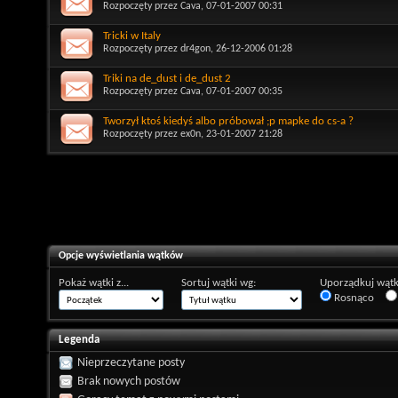
Rozpoczęty przez
Cava
, 07-01-2007 00:31
Tricki w Italy
Rozpoczęty przez
dr4gon
, 26-12-2006 01:28
Triki na de_dust i de_dust 2
Rozpoczęty przez
Cava
, 07-01-2007 00:35
Tworzył ktoś kiedyś albo próbował ;p mapke do cs-a ?
Rozpoczęty przez
ex0n
, 23-01-2007 21:28
Opcje wyświetlania wątków
Pokaż wątki z...
Sortuj wątki wg:
Uporządkuj wątk
Rosnąco
Legenda
Nieprzeczytane posty
Brak nowych postów