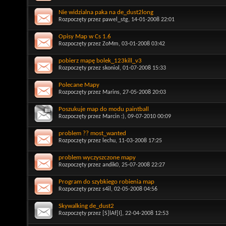
Nie widzialna paka na de_dust2long
Rozpoczęty przez
pawel_stg
, 14-01-2008 22:01
Opisy Map w Cs 1.6
Rozpoczęty przez
ZoMm
, 03-01-2008 03:42
pobierz mapę bolek_123kill_v3
Rozpoczęty przez
skoniol
, 01-07-2008 15:33
Polecane Mapy
Rozpoczęty przez
Marins
, 27-05-2008 20:03
Poszukuje map do modu paintball
Rozpoczęty przez
Marcin :)
, 09-07-2010 00:09
problem ?? most_wanted
Rozpoczęty przez
lechu
, 11-03-2008 17:25
problem wyczyszczone mapy
Rozpoczęty przez
andik0
, 25-07-2008 22:27
Program do szybkiego robienia map
Rozpoczęty przez
s4il
, 02-05-2008 04:56
Skywalking de_dust2
Rozpoczęty przez
[S]lAf[I]
, 22-04-2008 12:53