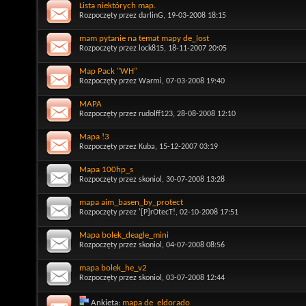
Lista niektórych map.
Rozpoczęty przez
darlinG
, 19-03-2008 18:15
mam pytanie na temat mapy de_lost
Rozpoczęty przez
lock815
, 18-11-2007 20:05
Map Pack "WH"
Rozpoczęty przez
Warmi
, 07-03-2008 19:40
MAPA
Rozpoczęty przez
rudolff123
, 28-08-2008 12:10
Mapa !3
Rozpoczęty przez
Kuba
, 15-12-2007 03:19
Mapa 100hp_s
Rozpoczęty przez
skoniol
, 30-07-2008 13:28
mapa aim_basen_by_protect
Rozpoczęty przez
'[P]rOtecT!
, 02-10-2008 17:51
Mapa bolek_deagle_mini
Rozpoczęty przez
skoniol
, 04-07-2008 08:56
mapa bolek_he_v2
Rozpoczęty przez
skoniol
, 03-07-2008 12:44
Ankieta:
mapa de_eldorado