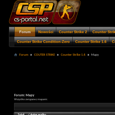
Forum
Nowości
Counter Strike 2
Counter Stri
Counter Strike Condition-Zero
Counter Strike 1.6
C
Forum
COUTER STRIKE
Counter Strike 1.6
Mapy
Forum:
Mapy
Wszystko związane z mapami.
Tytuł
/
Autor wątku