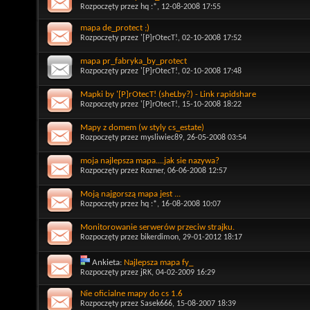
Rozpoczęty przez
hq :*
, 12-08-2008 17:55
mapa de_protect ;)
Rozpoczęty przez
'[P]rOtecT!
, 02-10-2008 17:52
mapa pr_fabryka_by_protect
Rozpoczęty przez
'[P]rOtecT!
, 02-10-2008 17:48
Mapki by '[P]rOtecT! (sheLby?) - Link rapidshare
Rozpoczęty przez
'[P]rOtecT!
, 15-10-2008 18:22
Mapy z domem (w styly cs_estate)
Rozpoczęty przez
mysliwiec89
, 26-05-2008 03:54
moja najlepsza mapa....jak sie nazywa?
Rozpoczęty przez
Rozner
, 06-06-2008 12:57
Moją najgorszą mapa jest ...
Rozpoczęty przez
hq :*
, 16-08-2008 10:07
Monitorowanie serwerów przeciw strajku.
Rozpoczęty przez
bikerdimon
, 29-01-2012 18:17
Ankieta:
Najlepsza mapa fy_
Rozpoczęty przez
jRK
, 04-02-2009 16:29
Nie oficialne mapy do cs 1.6
Rozpoczęty przez
Sasek666
, 15-08-2007 18:39