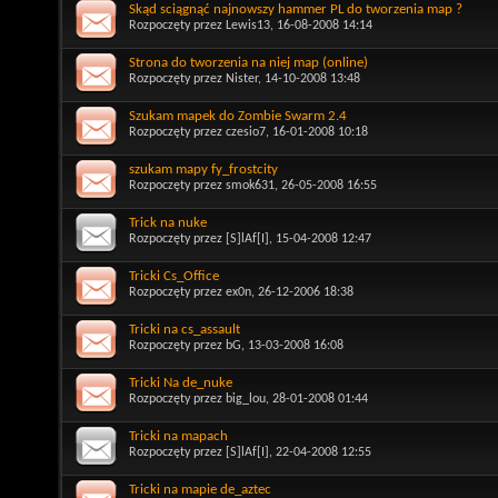
Skąd sciągnąć najnowszy hammer PL do tworzenia map ?
Rozpoczęty przez
Lewis13
, 16-08-2008 14:14
Strona do tworzenia na niej map (online)
Rozpoczęty przez
Nister
, 14-10-2008 13:48
Szukam mapek do Zombie Swarm 2.4
Rozpoczęty przez
czesio7
, 16-01-2008 10:18
szukam mapy fy_frostcity
Rozpoczęty przez
smok631
, 26-05-2008 16:55
Trick na nuke
Rozpoczęty przez
[S]lAf[I]
, 15-04-2008 12:47
Tricki Cs_Office
Rozpoczęty przez
ex0n
, 26-12-2006 18:38
Tricki na cs_assault
Rozpoczęty przez
bG
, 13-03-2008 16:08
Tricki Na de_nuke
Rozpoczęty przez
big_lou
, 28-01-2008 01:44
Tricki na mapach
Rozpoczęty przez
[S]lAf[I]
, 22-04-2008 12:55
Tricki na mapie de_aztec