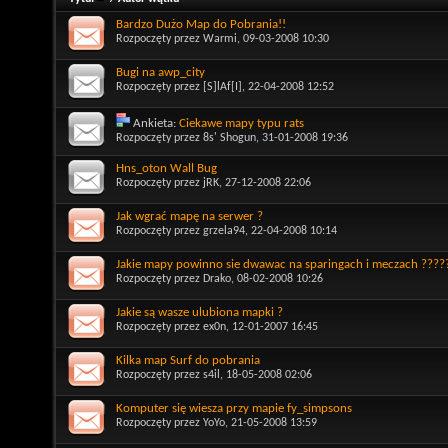
Bardzo Dużo Map do Pobrania!!
Rozpoczęty przez
Warmi
, 09-03-2008 10:30
Bugi na awp_city
Rozpoczęty przez
[S]lAf[I]
, 22-04-2008 12:52
Ankieta:
Ciekawe mapy typu rats
Rozpoczęty przez
8s' Shogun
, 31-01-2008 19:36
Hns_oton Wall Bug
Rozpoczęty przez
jRK
, 27-12-2008 22:06
Jak wgrać mapę na serwer ?
Rozpoczęty przez
grzela94
, 22-04-2008 10:14
Jakie mapy powinno sie dwawac na sparingach i meczach ????
Rozpoczęty przez
Drako
, 08-02-2008 10:26
Jakie są wasze ulubiona mapki ?
Rozpoczęty przez
ex0n
, 12-01-2007 16:45
Kilka map Surf do pobrania
Rozpoczęty przez
s4il
, 18-05-2008 02:06
Komputer się wiesza przy mapie fy_simpsons
Rozpoczęty przez
YoYo
, 21-05-2008 13:59