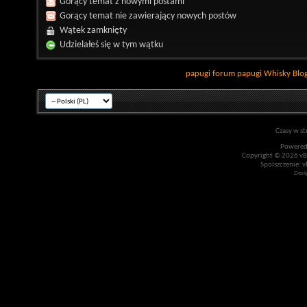
Gorący temat z nowymi postami
Gorący temat nie zawierający nowych postów
Wątek zamknięty
Udzielałeś się w tym wątku
papugi
forum papugi
Whisky
Blo
Czasy w st
Powered
Copyright © 2026 vBul
Spolszczenie: v
Desi