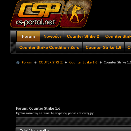
Forum
Nowości
Counter Strike 2
Counter Stri
Counter Strike Condition-Zero
Counter Strike 1.6
C
Forum
COUTER STRIKE
Counter Strike 1.6
Counter Strike 1.
Forum:
Counter Strike 1.6
Ogólne rozmowy na temat tej wypaśnej ponad czasowej gry.
Tytuł
/
Autor wątku