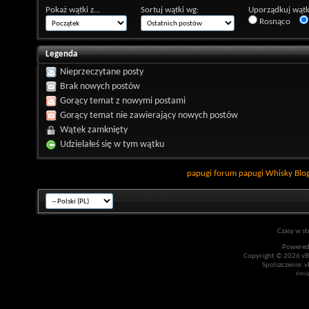
Pokaż wątki z...
Sortuj wątki wg:
Uporządkuj wątk
Rosnąco
Legenda
Nieprzeczytane posty
Brak nowych postów
Gorący temat z nowymi postami
Gorący temat nie zawierający nowych postów
Wątek zamknięty
Udzielałeś się w tym wątku
papugi
forum papugi
Whisky
Blo
Czasy w st
Powered
Copyright © 2026 vBul
Spolszczenie: v
Desi