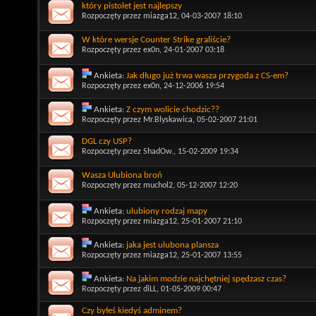
który pistolet jest najlepszy
Rozpoczęty przez
miazga12
, 04-03-2007 18:10
W które wersje Counter Strike graliście?
Rozpoczęty przez
ex0n
, 24-01-2007 03:18
Ankieta:
Jak długo już trwa wasza przygoda z CS-em?
Rozpoczęty przez
ex0n
, 24-12-2006 19:54
Ankieta:
Z czym wolicie chodzic??
Rozpoczęty przez
Mr.Blyskawica
, 05-02-2007 21:01
DGL czy USP?
Rozpoczęty przez
ShadOw.
, 15-02-2009 19:34
Wasza Ulubiona broń
Rozpoczęty przez
muchol2
, 05-12-2007 12:20
Ankieta:
ulubiony rodzaj mapy
Rozpoczęty przez
miazga12
, 25-01-2007 21:10
Ankieta:
jaka jest ulubona plansza
Rozpoczęty przez
miazga12
, 25-01-2007 13:55
Ankieta:
Na jakim modzie najchętniej spędzasz czas?
Rozpoczęty przez
diLL
, 01-05-2009 00:47
Czy byłeś kiedyś adminem?