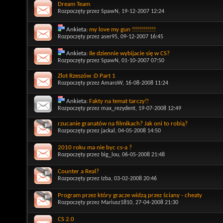
Dream Team
Rozpoczęty przez
SpawN
, 19-12-2007 12:24
Ankieta:
my love my gun !!!!!!!!!!!!
Rozpoczęty przez
aser95
, 09-12-2007 16:45
Ankieta:
Ile dziennie wybijacie się w CS?
Rozpoczęty przez
SpawN
, 01-10-2007 07:50
Zlot Rzeszów :D Part 1
Rozpoczęty przez
AmaroW
, 16-08-2008 11:24
Ankieta:
Fakty na temat tarczy!!
Rozpoczęty przez
max_rezydent
, 19-07-2008 12:49
rzucanie granatów na filmikach? Jak oni to robią?
Rozpoczęty przez
jackal
, 04-05-2008 14:50
2010 roku ma nie byc cs-a ?
Rozpoczęty przez
big_lou
, 06-05-2008 21:48
Counter a Real?
Rozpoczęty przez
Izba
, 03-02-2008 20:46
Program przez który gracze widzą przez ściany - cheaty
Rozpoczęty przez
Mariusz1810
, 27-04-2008 21:30
CS 2.0