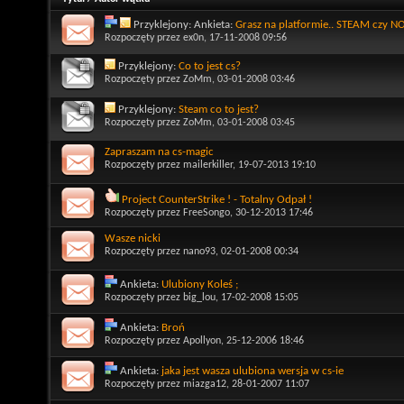
Przyklejony: Ankieta:
Grasz na platformie.. STEAM czy 
Rozpoczęty przez
ex0n
, 17-11-2008 09:56
Przyklejony:
Co to jest cs?
Rozpoczęty przez
ZoMm
, 03-01-2008 03:46
Przyklejony:
Steam co to jest?
Rozpoczęty przez
ZoMm
, 03-01-2008 03:45
Zapraszam na cs-magic
Rozpoczęty przez
mailerkiller
, 19-07-2013 19:10
Project CounterStrike ! - Totalny Odpał !
Rozpoczęty przez
FreeSongo
, 30-12-2013 17:46
Wasze nicki
Rozpoczęty przez
nano93
, 02-01-2008 00:34
Ankieta:
Ulubiony Koleś ;
Rozpoczęty przez
big_lou
, 17-02-2008 15:05
Ankieta:
Broń
Rozpoczęty przez
Apollyon
, 25-12-2006 18:46
Ankieta:
jaka jest wasza ulubiona wersja w cs-ie
Rozpoczęty przez
miazga12
, 28-01-2007 11:07