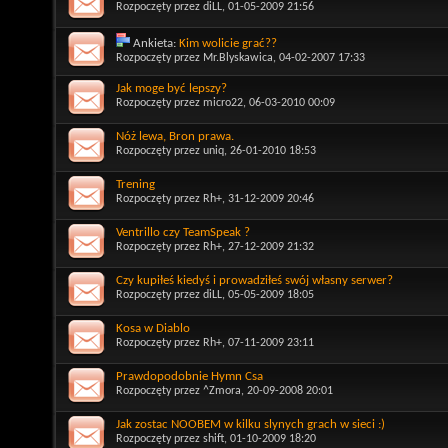
Rozpoczęty przez
diLL
, 01-05-2009 21:56
Ankieta:
Kim wolicie grać??
Rozpoczęty przez
Mr.Blyskawica
, 04-02-2007 17:33
Jak moge być lepszy?
Rozpoczęty przez
micro22
, 06-03-2010 00:09
Nóż lewa, Bron prawa.
Rozpoczęty przez
uniq
, 26-01-2010 18:53
Trening
Rozpoczęty przez
Rh+
, 31-12-2009 20:46
Ventrillo czy TeamSpeak ?
Rozpoczęty przez
Rh+
, 27-12-2009 21:32
Czy kupiłeś kiedyś i prowadziłeś swój własny serwer?
Rozpoczęty przez
diLL
, 05-05-2009 18:05
Kosa w Diablo
Rozpoczęty przez
Rh+
, 07-11-2009 23:11
Prawdopodobnie Hymn Csa
Rozpoczęty przez
^Zmora
, 20-09-2008 20:01
Jak zostac NOOBEM w kilku slynych grach w sieci :)
Rozpoczęty przez
shift
, 01-10-2009 18:20