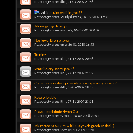
Rozpoczęty przez
diLL
, 01-05-2009 21:56
Ankieta:
Kim wolicie grać??
Rozpoczęty przez
Mr.Blyskawica
, 04-02-2007 17:33
Jak moge być lepszy?
Rozpoczęty przez
micro22
, 06-03-2010 00:09
Nóż lewa, Bron prawa.
Rozpoczęty przez
uniq
, 26-01-2010 18:53
Trening
Rozpoczęty przez
Rh+
, 31-12-2009 20:46
Ventrillo czy TeamSpeak ?
Rozpoczęty przez
Rh+
, 27-12-2009 21:32
Czy kupiłeś kiedyś i prowadziłeś swój własny serwer?
Rozpoczęty przez
diLL
, 05-05-2009 18:05
Kosa w Diablo
Rozpoczęty przez
Rh+
, 07-11-2009 23:11
Prawdopodobnie Hymn Csa
Rozpoczęty przez
^Zmora
, 20-09-2008 20:01
Jak zostac NOOBEM w kilku slynych grach w sieci :)
Rozpoczęty przez
shift
, 01-10-2009 18:20