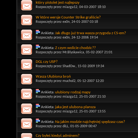
który pistolet jest najlepszy
Rozpoczęty przez
miazga12
, 04-03-2007 18:10
W które wersje Counter Strike graliście?
Rozpoczęty przez
ex0n
, 24-01-2007 03:18
Ankieta:
Jak długo już trwa wasza przygoda z CS-em?
Rozpoczęty przez
ex0n
, 24-12-2006 19:54
Ankieta:
Z czym wolicie chodzic??
Rozpoczęty przez
Mr.Blyskawica
, 05-02-2007 21:01
DGL czy USP?
Rozpoczęty przez
ShadOw.
, 15-02-2009 19:34
Wasza Ulubiona broń
Rozpoczęty przez
muchol2
, 05-12-2007 12:20
Ankieta:
ulubiony rodzaj mapy
Rozpoczęty przez
miazga12
, 25-01-2007 21:10
Ankieta:
jaka jest ulubona plansza
Rozpoczęty przez
miazga12
, 25-01-2007 13:55
Ankieta:
Na jakim modzie najchętniej spędzasz czas?
Rozpoczęty przez
diLL
, 01-05-2009 00:47
Czy byłeś kiedyś adminem?