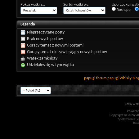
Pokaż wątki z...
Sortuj wątki wg:
Uporządkuj wątk
Rosnąco
Legenda
Nieprzeczytane posty
Brak nowych postów
Gorący temat z nowymi postami
Gorący temat nie zawierający nowych postów
Wątek zamknięty
Udzielałeś się w tym wątku
papugi
forum papugi
Whisky
Blo
Czasy w st
Powered
Copyright © 2026 vBul
Spolszczenie: v
Desi