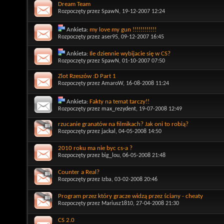
Dream Team
Rozpoczęty przez
SpawN
, 19-12-2007 12:24
Ankieta:
my love my gun !!!!!!!!!!!!
Rozpoczęty przez
aser95
, 09-12-2007 16:45
Ankieta:
Ile dziennie wybijacie się w CS?
Rozpoczęty przez
SpawN
, 01-10-2007 07:50
Zlot Rzeszów :D Part 1
Rozpoczęty przez
AmaroW
, 16-08-2008 11:24
Ankieta:
Fakty na temat tarczy!!
Rozpoczęty przez
max_rezydent
, 19-07-2008 12:49
rzucanie granatów na filmikach? Jak oni to robią?
Rozpoczęty przez
jackal
, 04-05-2008 14:50
2010 roku ma nie byc cs-a ?
Rozpoczęty przez
big_lou
, 06-05-2008 21:48
Counter a Real?
Rozpoczęty przez
Izba
, 03-02-2008 20:46
Program przez który gracze widzą przez ściany - cheaty
Rozpoczęty przez
Mariusz1810
, 27-04-2008 21:30
CS 2.0