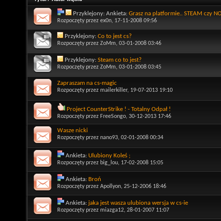
Przyklejony: Ankieta:
Grasz na platformie.. STEAM czy 
Rozpoczęty przez
ex0n
, 17-11-2008 09:56
Przyklejony:
Co to jest cs?
Rozpoczęty przez
ZoMm
, 03-01-2008 03:46
Przyklejony:
Steam co to jest?
Rozpoczęty przez
ZoMm
, 03-01-2008 03:45
Zapraszam na cs-magic
Rozpoczęty przez
mailerkiller
, 19-07-2013 19:10
Project CounterStrike ! - Totalny Odpał !
Rozpoczęty przez
FreeSongo
, 30-12-2013 17:46
Wasze nicki
Rozpoczęty przez
nano93
, 02-01-2008 00:34
Ankieta:
Ulubiony Koleś ;
Rozpoczęty przez
big_lou
, 17-02-2008 15:05
Ankieta:
Broń
Rozpoczęty przez
Apollyon
, 25-12-2006 18:46
Ankieta:
jaka jest wasza ulubiona wersja w cs-ie
Rozpoczęty przez
miazga12
, 28-01-2007 11:07