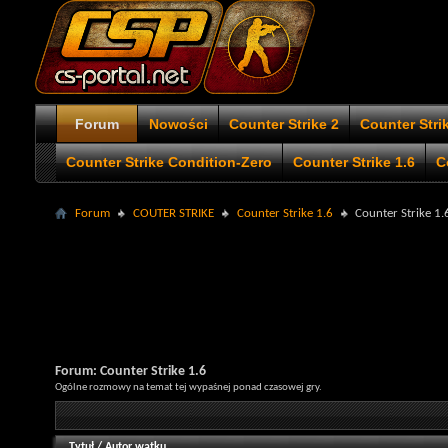
Forum
Nowości
Counter Strike 2
Counter Stri
Counter Strike Condition-Zero
Counter Strike 1.6
C
Forum
COUTER STRIKE
Counter Strike 1.6
Counter Strike 1.
Forum:
Counter Strike 1.6
Ogólne rozmowy na temat tej wypaśnej ponad czasowej gry.
Tytuł
/
Autor wątku