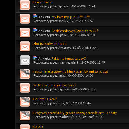
Dream Team
Rozpoczęty przez
SpawN
, 19-12-2007 12:24
Ankieta:
my love my gun !!!!!!!!!!!!
Rozpoczęty przez
aser95
, 09-12-2007 16:45
Ankieta:
Ile dziennie wybijacie się w CS?
Rozpoczęty przez
SpawN
, 01-10-2007 07:50
Zlot Rzeszów :D Part 1
Rozpoczęty przez
AmaroW
, 16-08-2008 11:24
Ankieta:
Fakty na temat tarczy!!
Rozpoczęty przez
max_rezydent
, 19-07-2008 12:49
rzucanie granatów na filmikach? Jak oni to robią?
Rozpoczęty przez
jackal
, 04-05-2008 14:50
2010 roku ma nie byc cs-a ?
Rozpoczęty przez
big_lou
, 06-05-2008 21:48
Counter a Real?
Rozpoczęty przez
Izba
, 03-02-2008 20:46
Program przez który gracze widzą przez ściany - cheaty
Rozpoczęty przez
Mariusz1810
, 27-04-2008 21:30
CS 2.0