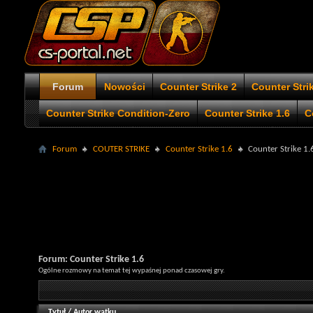
Forum
Nowości
Counter Strike 2
Counter Stri
Counter Strike Condition-Zero
Counter Strike 1.6
C
Forum
COUTER STRIKE
Counter Strike 1.6
Counter Strike 1.
Forum:
Counter Strike 1.6
Ogólne rozmowy na temat tej wypaśnej ponad czasowej gry.
Tytuł
/
Autor wątku