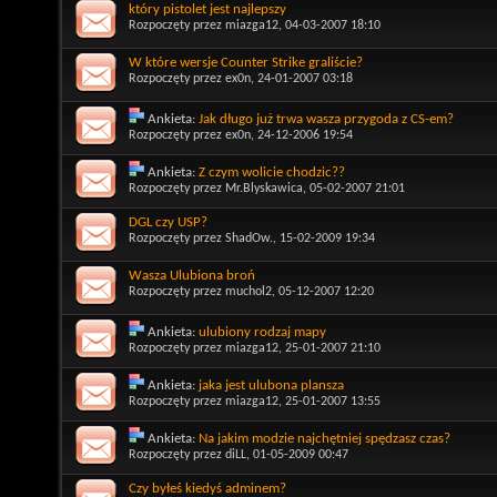
który pistolet jest najlepszy
Rozpoczęty przez
miazga12
, 04-03-2007 18:10
W które wersje Counter Strike graliście?
Rozpoczęty przez
ex0n
, 24-01-2007 03:18
Ankieta:
Jak długo już trwa wasza przygoda z CS-em?
Rozpoczęty przez
ex0n
, 24-12-2006 19:54
Ankieta:
Z czym wolicie chodzic??
Rozpoczęty przez
Mr.Blyskawica
, 05-02-2007 21:01
DGL czy USP?
Rozpoczęty przez
ShadOw.
, 15-02-2009 19:34
Wasza Ulubiona broń
Rozpoczęty przez
muchol2
, 05-12-2007 12:20
Ankieta:
ulubiony rodzaj mapy
Rozpoczęty przez
miazga12
, 25-01-2007 21:10
Ankieta:
jaka jest ulubona plansza
Rozpoczęty przez
miazga12
, 25-01-2007 13:55
Ankieta:
Na jakim modzie najchętniej spędzasz czas?
Rozpoczęty przez
diLL
, 01-05-2009 00:47
Czy byłeś kiedyś adminem?