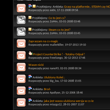
Przyklejony: Ankieta:
Grasz na platformie.. STEAM czy 
Rozpoczęty przez
ex0n
, 17-11-2008 09:56
Przyklejony:
Co to jest cs?
Rozpoczęty przez
ZoMm
, 03-01-2008 03:46
Przyklejony:
Steam co to jest?
Rozpoczęty przez
ZoMm
, 03-01-2008 03:45
Zapraszam na cs-magic
Rozpoczęty przez
mailerkiller
, 19-07-2013 19:10
Project CounterStrike ! - Totalny Odpał !
Rozpoczęty przez
FreeSongo
, 30-12-2013 17:46
Wasze nicki
Rozpoczęty przez
nano93
, 02-01-2008 00:34
Ankieta:
Ulubiony Koleś ;
Rozpoczęty przez
big_lou
, 17-02-2008 15:05
Ankieta:
Broń
Rozpoczęty przez
Apollyon
, 25-12-2006 18:46
Ankieta:
jaka jest wasza ulubiona wersja w cs-ie
Rozpoczęty przez
miazga12
, 28-01-2007 11:07