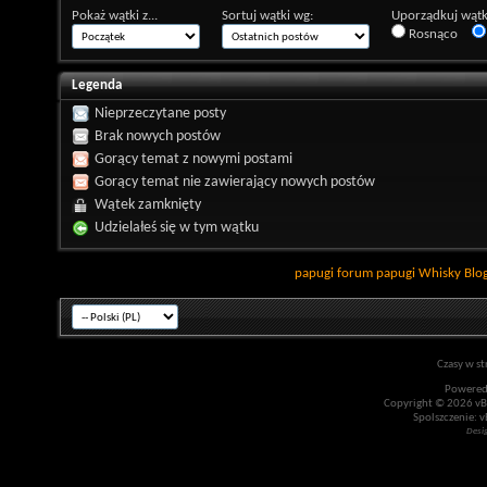
Pokaż wątki z...
Sortuj wątki wg:
Uporządkuj wątk
Rosnąco
Legenda
Nieprzeczytane posty
Brak nowych postów
Gorący temat z nowymi postami
Gorący temat nie zawierający nowych postów
Wątek zamknięty
Udzielałeś się w tym wątku
papugi
forum papugi
Whisky
Blo
Czasy w st
Powered
Copyright © 2026 vBul
Spolszczenie: v
Desi