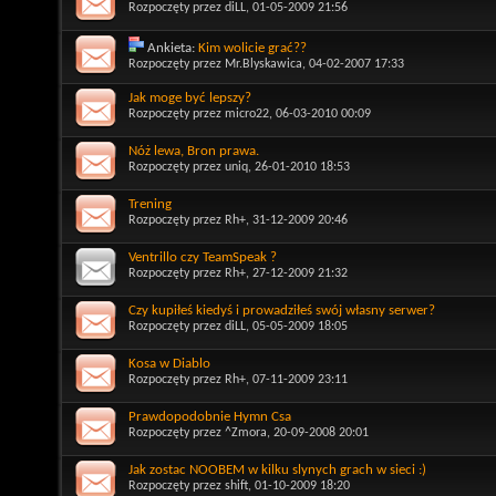
Rozpoczęty przez
diLL
, 01-05-2009 21:56
Ankieta:
Kim wolicie grać??
Rozpoczęty przez
Mr.Blyskawica
, 04-02-2007 17:33
Jak moge być lepszy?
Rozpoczęty przez
micro22
, 06-03-2010 00:09
Nóż lewa, Bron prawa.
Rozpoczęty przez
uniq
, 26-01-2010 18:53
Trening
Rozpoczęty przez
Rh+
, 31-12-2009 20:46
Ventrillo czy TeamSpeak ?
Rozpoczęty przez
Rh+
, 27-12-2009 21:32
Czy kupiłeś kiedyś i prowadziłeś swój własny serwer?
Rozpoczęty przez
diLL
, 05-05-2009 18:05
Kosa w Diablo
Rozpoczęty przez
Rh+
, 07-11-2009 23:11
Prawdopodobnie Hymn Csa
Rozpoczęty przez
^Zmora
, 20-09-2008 20:01
Jak zostac NOOBEM w kilku slynych grach w sieci :)
Rozpoczęty przez
shift
, 01-10-2009 18:20