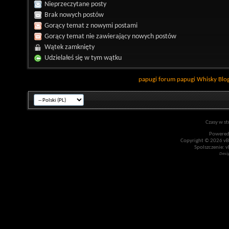
Nieprzeczytane posty
Brak nowych postów
Gorący temat z nowymi postami
Gorący temat nie zawierający nowych postów
Wątek zamknięty
Udzielałeś się w tym wątku
papugi
forum papugi
Whisky
Blo
Czasy w st
Powered
Copyright © 2026 vBul
Spolszczenie: v
Desi