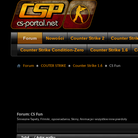
Forum
Nowości
Counter Strike 2
Counter Stri
Counter Strike Condition-Zero
Counter Strike 1.6
C
Forum
COUTER STRIKE
Counter Strike 1.6
CS Fun
Forum:
CS Fun
Śmieszne Tapety, Filmiki, opowiadania, Skiny, Animacje i wszystkie inne pierdoły
Tytuł
/
Autor wątku