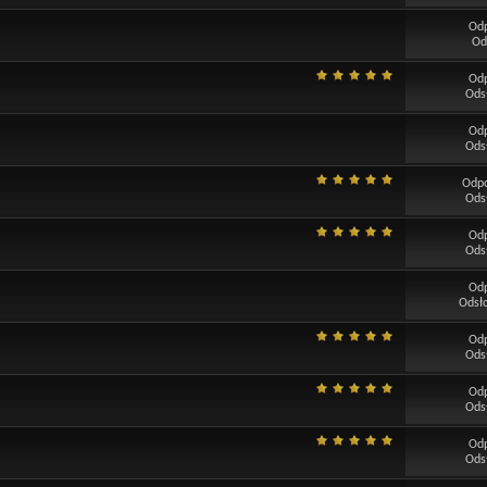
Od
Od
Od
Ods
Od
Ods
Odp
Ods
Od
Ods
Od
Odsł
Od
Ods
Od
Ods
Od
Ods