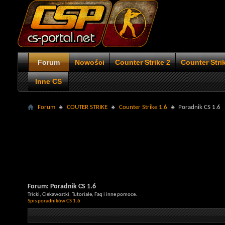
Forum
Nowości
Counter Strike 2
Counter Stri
Inne CS
Forum
COUTER STRIKE
Counter Strike 1.6
Poradnik CS 1.6
Forum:
Poradnik CS 1.6
Tricki, Ciekawostki, Tutoriale, Faq i inne pomoce.
Spis poradników CS 1.6