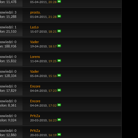
łon: 11,478
05-04-2011,
20:28
powiedzi:
3
prosto,
łon: 15,288
01-04-2011,
21:28
powiedzi:
1
LazLo
łon: 21,510
15-07-2010,
18:21
powiedzi:
0
Vader
on: 188,936
19-04-2010,
18:57
powiedzi:
0
Lorens
łon: 15,832
11-04-2010,
19:25
powiedzi:
0
Vader
on: 128,334
05-04-2010,
15:16
powiedzi:
0
Encore
łon: 17,829
04-04-2010,
17:23
powiedzi:
0
Encore
słon: 8,361
04-04-2010,
17:02
powiedzi:
0
PrYcZa
słon: 9,024
20-03-2010,
16:23
powiedzi:
0
PrYcZa
łon: 12,860
20-03-2010,
16:19