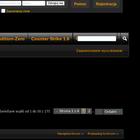
Pomoc
Rejestracja
Zapamiętaj mnie
ndition-Zero
Counter Strike 1.6
Counter Strike 1.5
Zaawansowane wyszukiwanie
Strona 1 z 4
1
2
...
wietlane wątki od 1 do 50 z 175
Ostatni
Narzędzia forum
Przeszukaj to forum