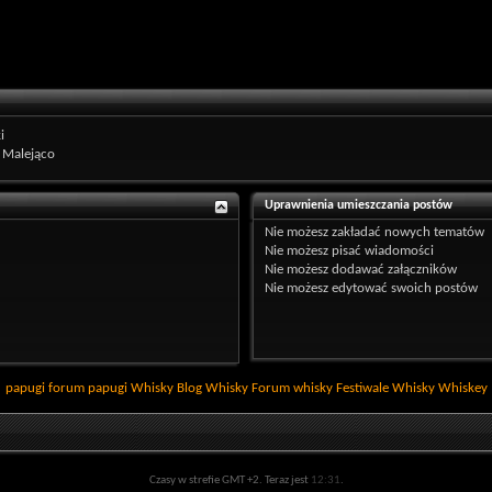
i
Malejąco
Uprawnienia umieszczania postów
Nie możesz
zakładać nowych tematów
Nie możesz
pisać wiadomości
Nie możesz
dodawać załączników
Nie możesz
edytować swoich postów
papugi
forum papugi
Whisky
Blog Whisky
Forum whisky
Festiwale Whisky
Whiskey
Czasy w strefie GMT +2. Teraz jest
12:31
.