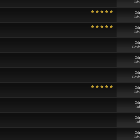
Ods
Od
Ods
Od
Ods
Od
Odsł
Od
Ods
Od
Odsł
Od
Ods
Od
Od
Od
Od
Od
Ods