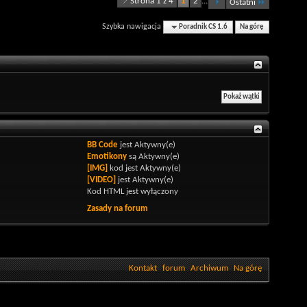
Strona 1 z 4
1
2
...
Ostatni
Szybka nawigacja
Poradnik CS 1.6
Na górę
BB Code
jest
Aktywny(e)
Emotikony
są
Aktywny(e)
[IMG]
kod jest
Aktywny(e)
[VIDEO]
jest
Aktywny(e)
Kod HTML jest
wyłączony
Zasady na forum
Kontakt
forum
Archiwum
Na górę