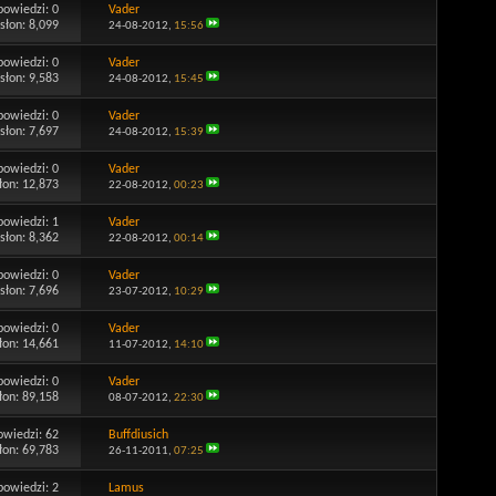
powiedzi:
0
Vader
słon: 8,099
24-08-2012,
15:56
powiedzi:
0
Vader
słon: 9,583
24-08-2012,
15:45
powiedzi:
0
Vader
słon: 7,697
24-08-2012,
15:39
powiedzi:
0
Vader
łon: 12,873
22-08-2012,
00:23
powiedzi:
1
Vader
słon: 8,362
22-08-2012,
00:14
powiedzi:
0
Vader
słon: 7,696
23-07-2012,
10:29
powiedzi:
0
Vader
łon: 14,661
11-07-2012,
14:10
powiedzi:
0
Vader
łon: 89,158
08-07-2012,
22:30
owiedzi:
62
Buffdiusich
łon: 69,783
26-11-2011,
07:25
powiedzi:
2
Lamus