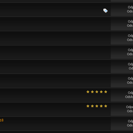
Od
Ods
Od
Ods
Od
Ods
Od
Ods
Od
Od
Od
Ods
Od
Odsł
Odp
Ods
018
Od
Ods