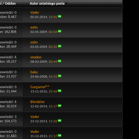
i
/
Odsłon
Autor ostatniego posta
powiedzi:
0
Vader
słon: 8,467
05-01-2014,
13:55
powiedzi:
0
ex0n
on: 162,806
02-05-2009,
02:54
powiedzi:
0
ex0n
łon: 28,449
02-05-2009,
02:35
powiedzi:
6
voodoo
łon: 58,257
08-03-2009,
20:44
powiedzi:
0
baku
łon: 23,927
24-06-2008,
14:31
powiedzi:
0
Gargamel^^
łon: 11,444
13-11-2016,
23:42
powiedzi:
6
Blendzior
łon: 16,019
12-02-2014,
15:17
powiedzi:
3
Vader
on: 104,573
23-12-2013,
13:26
powiedzi:
0
Vader
łon: 11,683
15-12-2013,
21:17