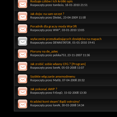
Rodzaje czitów i ich krótki opis
Rozpoczęty przez
tombcio
, 16-01-2010 21:51
Jak dojsc na sam szczyt ?
Rozpoczęty przez
Die$eL
, 23-04-2009 11:58
Poradnik dla graczy moda War3ft
Rozpoczęty przez
WW^
, 03-01-2010 13:05
wyłaczenie przeszkadzających dzwięków na mapach
Rozpoczęty przez
DEWASTATOR
, 01-01-2010 19:41
Pioruny na de_aztec
Rozpoczęty przez
polska753
, 23-11-2007 11:36
Jak zrobić sobie własny CFG ? [Program]
Rozpoczęty przez
loreN
, 05-03-2008 11:07
Szybkie włączanie amxmodmenu
Rozpoczęty przez
Mati$
, 07-04-2008 20:32
Jak pokonać AWP ?
Rozpoczęty przez
FrEeqO
, 15-02-2008 13:30
Kradzież kont steam! Bądź ostrożny!
Rozpoczęty przez
loreN
, 30-03-2008 14:34