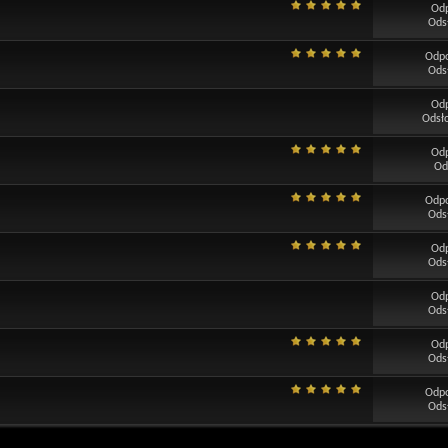
Od
Ods
Odp
Ods
Od
Odsł
Od
Od
Odp
Ods
Od
Ods
Od
Ods
Od
Ods
Odp
Ods