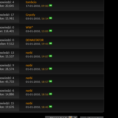
powiedzi:
4
tombcio
łon: 20,645
17-01-2010,
09:00
owiedzi:
17
Gryzzly
łon: 15,961
03-01-2010,
16:14
powiedzi:
0
WW^
on: 116,401
03-01-2010,
13:05
powiedzi:
0
DEWASTATOR
słon: 9,512
01-01-2010,
19:41
owiedzi:
13
norbi
łon: 15,537
01-01-2010,
19:07
powiedzi:
9
norbi
łon: 26,574
01-01-2010,
18:57
powiedzi:
4
norbi
łon: 45,733
01-01-2010,
18:57
powiedzi:
6
norbi
łon: 14,886
01-01-2010,
18:56
owiedzi:
15
norbi
łon: 19,676
01-01-2010,
18:45