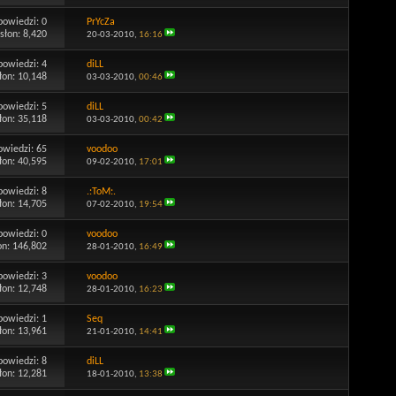
powiedzi:
0
PrYcZa
słon: 8,420
20-03-2010,
16:16
powiedzi:
4
diLL
łon: 10,148
03-03-2010,
00:46
powiedzi:
5
diLL
łon: 35,118
03-03-2010,
00:42
owiedzi:
65
voodoo
łon: 40,595
09-02-2010,
17:01
powiedzi:
8
.:ToM:.
łon: 14,705
07-02-2010,
19:54
powiedzi:
0
voodoo
on: 146,802
28-01-2010,
16:49
powiedzi:
3
voodoo
łon: 12,748
28-01-2010,
16:23
powiedzi:
1
Seq
łon: 13,961
21-01-2010,
14:41
powiedzi:
8
diLL
łon: 12,281
18-01-2010,
13:38