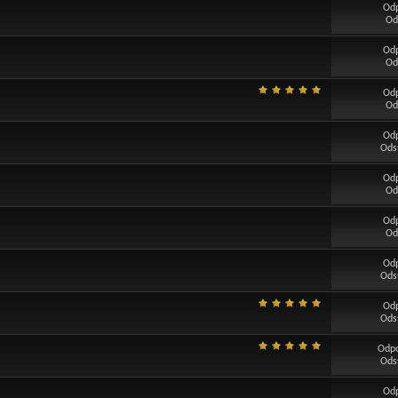
Od
Od
Od
Od
Od
Od
Od
Ods
Od
Od
Od
Od
Od
Ods
Od
Ods
Odp
Ods
Od