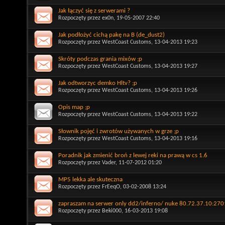
Jak łączyć się z serwerami ?
Rozpoczęty przez
ex0n
, 19-05-2007 22:40
Jak podłożyć cichą pakę na B (de_dust2)
Rozpoczęty przez
WestCoast Customs
, 13-04-2013 19:23
Skróty podczas grania mixów ;p
Rozpoczęty przez
WestCoast Customs
, 13-04-2013 19:27
Jak odtworzyc demko Hltv? ;p
Rozpoczęty przez
WestCoast Customs
, 13-04-2013 19:26
Opis map ;p
Rozpoczęty przez
WestCoast Customs
, 13-04-2013 19:22
Słownik pojęć i zwrotów używanych w grze ;p
Rozpoczęty przez
WestCoast Customs
, 13-04-2013 19:16
Poradnik jak zmienić broń z lewej reki na prawą w cs 1.6
Rozpoczęty przez
Vader
, 11-07-2012 01:20
MP5 lekka ale skuteczna
Rozpoczęty przez
FrEeqO
, 03-02-2008 13:24
zapraszam na serwer only dd2/inferno/ nuke 80.72.37.10:27
Rozpoczęty przez
Beki000
, 16-03-2013 19:08