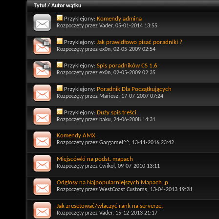
Tytuł
/
Autor wątku
Przyklejony:
Komendy admina
Rozpoczęty przez
Vader
, 05-01-2014 13:55
Przyklejony:
Jak prawidłowo pisać poradniki ?
Rozpoczęty przez
ex0n
, 02-05-2009 02:54
Przyklejony:
Spis poradników CS 1.6
Rozpoczęty przez
ex0n
, 02-05-2009 02:35
Przyklejony:
Poradnik Dla Początkujących
Rozpoczęty przez
Mariosz
, 17-07-2007 07:24
Przyklejony:
Duży spis treści.
Rozpoczęty przez
baku
, 24-06-2008 14:31
Komendy AMX
Rozpoczęty przez
Gargamel^^
, 13-11-2016 23:42
Miejscówki na podst. mapach
Rozpoczęty przez
Cwikol
, 09-07-2010 13:11
Odgłosy na Najpopularniejszych Mapach ;p
Rozpoczęty przez
WestCoast Customs
, 13-04-2013 19:28
Jak zresetować/właczyć rank na serverze.
Rozpoczęty przez
Vader
, 15-12-2013 21:17