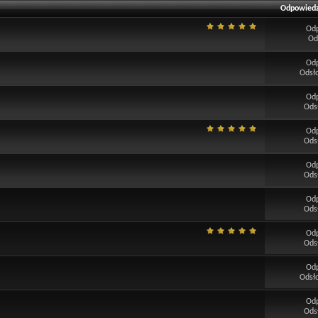
Odpowiedz
Od
Od
Od
Odsł
Od
Ods
Od
Ods
Od
Ods
Od
Ods
Od
Ods
Od
Odsł
Od
Ods