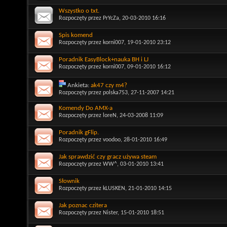
Wszystko o txt.
Rozpoczęty przez
PrYcZa
, 20-03-2010 16:16
Spis komend
Rozpoczęty przez
korni007
, 19-01-2010 23:12
Poradnik EasyBlock+nauka BH i LJ
Rozpoczęty przez
korni007
, 09-01-2010 16:12
Ankieta:
ak47 czy m4?
Rozpoczęty przez
polska753
, 27-11-2007 14:21
Komendy Do AMX-a
Rozpoczęty przez
loreN
, 24-03-2008 11:09
Poradnik gFlip.
Rozpoczęty przez
voodoo
, 28-01-2010 16:49
Jak sprawdzić czy gracz używa steam
Rozpoczęty przez
WW^
, 03-01-2010 13:41
Słownik
Rozpoczęty przez
kLUSKEN
, 21-01-2010 14:15
Jak poznac czitera
Rozpoczęty przez
Nister
, 15-01-2010 18:51