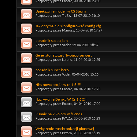
Rozpoczęty przez
Encore
, 30-04-2010 23:50
Upiekszanie modeli w CS Steam
Rozpoczęty przez
TraZzz
, 13-07-2010 21:10
Jak optymalnie skonfigurować config.cfg
Rozpoczęty przez
Mariosz
, 15-07-2010 17:27
poradnik soccerjam
Rozpoczęty przez
Vader
, 19-04-2010 18:57
Generator statusu Twojego serwera!
Rozpoczęty przez
Lorens
, 11-04-2010 19:25
poradnik super hero
Rozpoczęty przez
Vader
, 05-04-2010 15:16
Hlss nowa opcjia w cs 1.6!!!!
Rozpoczęty przez
Encore
, 04-04-2010 17:23
Nagrywanie Demka W Cs 1.6!!!!
Rozpoczęty przez
Encore
, 04-04-2010 17:02
Pisanie na 2 kolory w friends
Rozpoczęty przez
PrYcZa
, 20-03-2010 16:23
Wyłączenie synchronizacji pionowej
Rozpoczęty przez
PrYcZa
, 20-03-2010 16:19