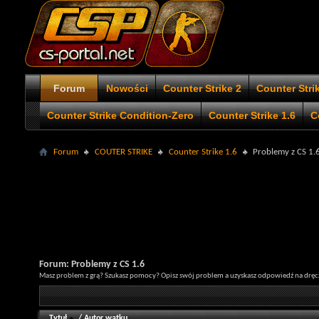
Forum
Nowości
Counter Strike 2
Counter Stri
Counter Strike Condition-Zero
Counter Strike 1.6
C
Forum
COUTER STRIKE
Counter Strike 1.6
Problemy z CS 1.
Forum:
Problemy z CS 1.6
Masz problem z grą? Szukasz pomocy? Opisz swój problem a uzyskasz odpowiedź na dręcz
Tytuł
/
Autor wątku