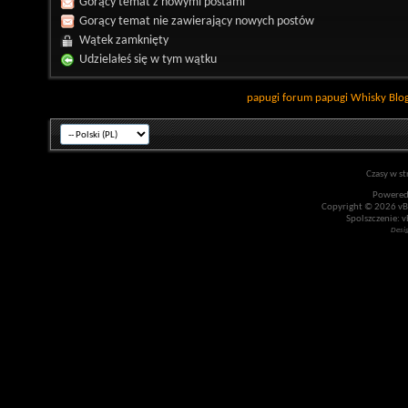
Gorący temat z nowymi postami
Gorący temat nie zawierający nowych postów
Wątek zamknięty
Udzielałeś się w tym wątku
papugi
forum papugi
Whisky
Blo
Czasy w st
Powered
Copyright © 2026 vBul
Spolszczenie: v
Desi