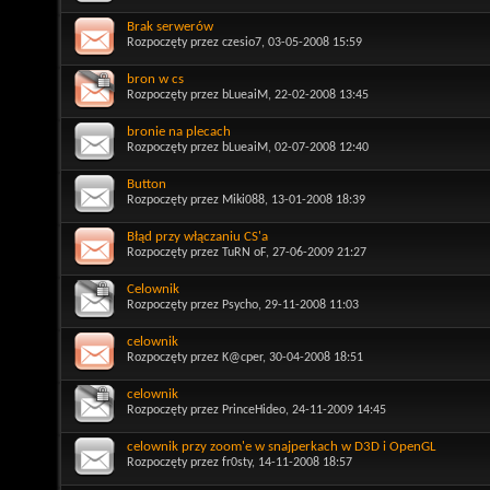
Brak serwerów
Rozpoczęty przez
czesio7
, 03-05-2008 15:59
bron w cs
Rozpoczęty przez
bLueaiM
, 22-02-2008 13:45
bronie na plecach
Rozpoczęty przez
bLueaiM
, 02-07-2008 12:40
Button
Rozpoczęty przez
Miki088
, 13-01-2008 18:39
Błąd przy włączaniu CS'a
Rozpoczęty przez
TuRN oF
, 27-06-2009 21:27
Celownik
Rozpoczęty przez
Psycho
, 29-11-2008 11:03
celownik
Rozpoczęty przez
K@cper
, 30-04-2008 18:51
celownik
Rozpoczęty przez
PrinceHideo
, 24-11-2009 14:45
celownik przy zoom'e w snajperkach w D3D i OpenGL
Rozpoczęty przez
fr0sty
, 14-11-2008 18:57