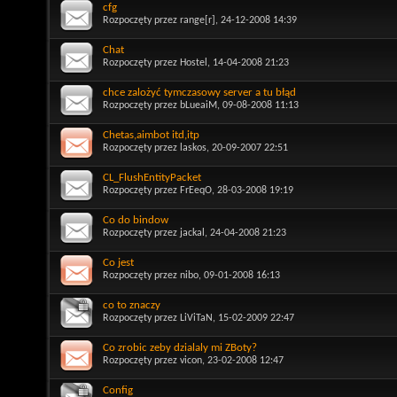
cfg
Rozpoczęty przez
range[r]
, 24-12-2008 14:39
Chat
Rozpoczęty przez
Hostel
, 14-04-2008 21:23
chce zalożyć tymczasowy server a tu błąd
Rozpoczęty przez
bLueaiM
, 09-08-2008 11:13
Chetas,aimbot itd,itp
Rozpoczęty przez
laskos
, 20-09-2007 22:51
CL_FlushEntityPacket
Rozpoczęty przez
FrEeqO
, 28-03-2008 19:19
Co do bindow
Rozpoczęty przez
jackal
, 24-04-2008 21:23
Co jest
Rozpoczęty przez
nibo
, 09-01-2008 16:13
co to znaczy
Rozpoczęty przez
LiViTaN
, 15-02-2009 22:47
Co zrobic zeby dzialaly mi ZBoty?
Rozpoczęty przez
vicon
, 23-02-2008 12:47
Config