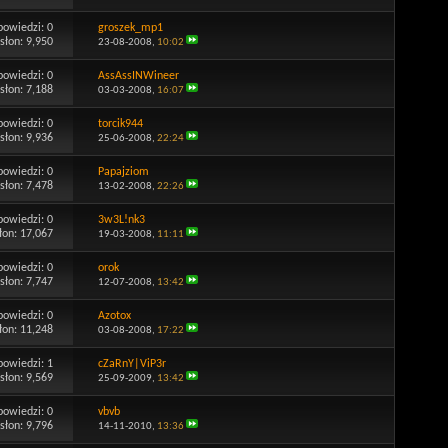
powiedzi:
0
groszek_mp1
słon: 9,950
23-08-2008,
10:02
powiedzi:
0
AssAssINWineer
słon: 7,188
03-03-2008,
16:07
powiedzi:
0
torcik944
słon: 9,936
25-06-2008,
22:24
powiedzi:
0
Papajziom
słon: 7,478
13-02-2008,
22:26
powiedzi:
0
3w3L!nk3
łon: 17,067
19-03-2008,
11:11
powiedzi:
0
orok
słon: 7,747
12-07-2008,
13:42
powiedzi:
0
Azotox
łon: 11,248
03-08-2008,
17:22
powiedzi:
1
cZaRnY|ViP3r
słon: 9,569
25-09-2009,
13:42
powiedzi:
0
vbvb
słon: 9,796
14-11-2010,
13:36