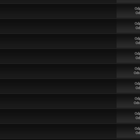
Od
Od
Od
Od
Od
Od
Od
Od
Od
Ods
Od
Od
Od
Ods
Od
Od
Od
Od