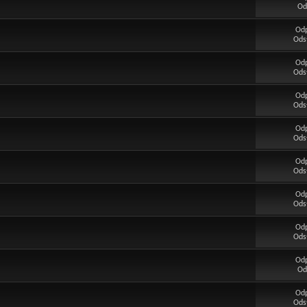
Od
Od
Ods
Od
Ods
Od
Ods
Od
Ods
Od
Ods
Od
Ods
Od
Ods
Od
Od
Od
Ods