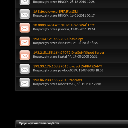
Rozpoczęty przez
HINCYK
, 28-12-2010 19:26
1# Zajebglowe.pl [FFA]FastDL]
Rozpoczęty przez
HINCYK
, 18-01-2011 00:17
10 000$ na Start! NIE MUSISZ GRAĆ ECO!
Rozpoczęty przez
jakotaki
, 11-05-2011 19:14
193.143.121.45:27024 haslo egt
Rozpoczęty przez
virus1993
, 21-06-2008 18:55
193.218.155.184:27072 DraGoN^Shoot Server
Rozpoczęty przez
Szakal ^^
, 17-08-2008 20:31
193.33.176.108:27015 pw: act ZAPRASZAMY
Rozpoczęty przez
pawlooo0359
, 11-07-2008 18:56
193.86.233.155:27015 zaprasza
Rozpoczęty przez
robert12515
, 18-11-2007 22:01
Opcje wyświetlania wątków