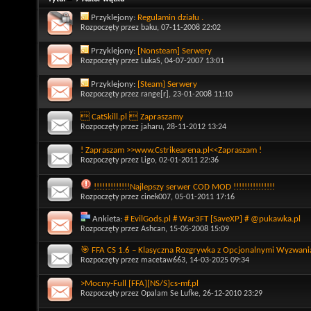
Przyklejony:
Regulamin działu .
Rozpoczęty przez
baku
, 07-11-2008 22:02
Przyklejony:
[Nonsteam] Serwery
Rozpoczęty przez
LukaS
, 04-07-2007 13:01
Przyklejony:
[Steam] Serwery
Rozpoczęty przez
range[r]
, 23-01-2008 11:10
 CatSkill.pl  Zapraszamy
Rozpoczęty przez
jaharu
, 28-11-2012 13:24
! Zapraszam >>www.Cstrikearena.pl<<Zapraszam !
Rozpoczęty przez
Ligo
, 02-01-2011 22:36
!!!!!!!!!!!!!Najlepszy serwer COD MOD !!!!!!!!!!!!!!!
Rozpoczęty przez
cinek007
, 05-01-2011 17:16
Ankieta:
# EvilGods.pl # War3FT [SaveXP] # @pukawka.pl
Rozpoczęty przez
Ashcan
, 15-05-2008 15:09
🎯 FFA CS 1.6 – Klasyczna Rozgrywka z Opcjonalnymi Wyzwani
Rozpoczęty przez
macetaw663
, 14-03-2025 09:34
>Mocny-Full [FFA][NS/S]cs-mf.pl
Rozpoczęty przez
Opalam Se Lufke
, 26-12-2010 23:29