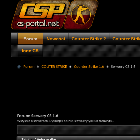
Forum
Nowości
Counter Strike 2
Counter Stri
Inne CS
Forum
COUTER STRIKE
Counter Strike 1.6
Serwery CS 1.6
Forum:
Serwery CS 1.6
Wszystko o serwerach. Dyskusje i opinie, słowa krytyki lub zachwytu..
Tytuł
/
Autor wątku