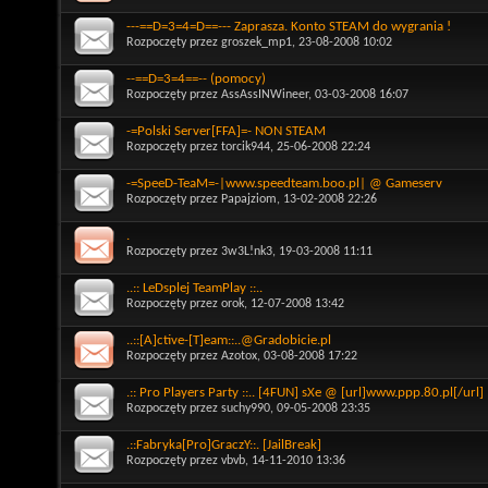
---==D=3=4=D==--- Zaprasza. Konto STEAM do wygrania !
Rozpoczęty przez
groszek_mp1
, 23-08-2008 10:02
--==D=3=4==-- (pomocy)
Rozpoczęty przez
AssAssINWineer
, 03-03-2008 16:07
-=Polski Server[FFA]=- NON STEAM
Rozpoczęty przez
torcik944
, 25-06-2008 22:24
-=SpeeD-TeaM=-|www.speedteam.boo.pl| @ Gameserv
Rozpoczęty przez
Papajziom
, 13-02-2008 22:26
.
Rozpoczęty przez
3w3L!nk3
, 19-03-2008 11:11
..:: LeDsplej TeamPlay ::..
Rozpoczęty przez
orok
, 12-07-2008 13:42
..::[A]ctive-[T]eam::..@Gradobicie.pl
Rozpoczęty przez
Azotox
, 03-08-2008 17:22
.:: Pro Players Party ::.. [4FUN] sXe @ [url]www.ppp.80.pl[/url]
Rozpoczęty przez
suchy990
, 09-05-2008 23:35
.::Fabryka[Pro]GraczY::. [JailBreak]
Rozpoczęty przez
vbvb
, 14-11-2010 13:36