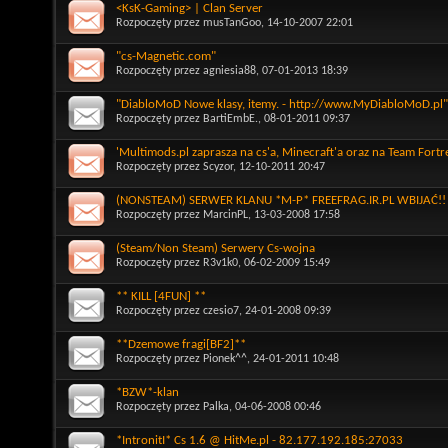
<KsK-Gaming> | Clan Server
Rozpoczęty przez
musTanGoo
, 14-10-2007 22:01
"cs-Magnetic.com"
Rozpoczęty przez
agniesia88
, 07-01-2013 18:39
"DiabloMoD Nowe klasy, itemy. - http://www.MyDiabloMoD.pl"
Rozpoczęty przez
BartiEmbE.
, 08-01-2011 09:37
'Multimods.pl zaprasza na cs'a, Minecraft'a oraz na Team Fortr
Rozpoczęty przez
Scyzor
, 12-10-2011 20:47
(NONSTEAM) SERWER KLANU *M-P* FREEFRAG.IR.PL WBIJAĆ!!
Rozpoczęty przez
MarcinPL
, 13-03-2008 17:58
(Steam/Non Steam) Serwery Cs-wojna
Rozpoczęty przez
R3v1k0
, 06-02-2009 15:49
** KILL [4FUN] **
Rozpoczęty przez
czesio7
, 24-01-2008 09:39
**Dzemowe fragi[BF2]**
Rozpoczęty przez
Pionek^^
, 24-01-2011 10:48
*BZW*-klan
Rozpoczęty przez
Palka
, 04-06-2008 00:46
*IntronitI* Cs 1.6 @ HitMe.pl - 82.177.192.185:27033