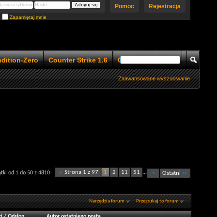
Pomoc
Rejestracja
Zapamiętaj mnie
ndition-Zero
Counter Strike 1.6
Counter Strike 1.5
Zaawansowane wyszukiwanie
Strona 1 z 97
1
2
11
51
...
ki od 1 do 50 z 4810
Ostatni
Narzędzia forum
Przeszukaj to forum
i
/
Odsłon
Autor ostatniego posta