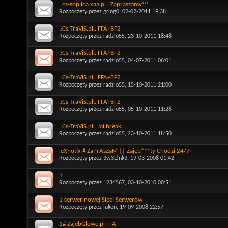
.:cs-soplica.xaa.pl:. Zapraszamy!!!
Rozpoczęty przez
gring0
, 02-02-2011 19:38
.:Cs-TraViS.pl:. FFA+BF2
Rozpoczęty przez
radzio55
, 23-10-2011 18:48
.:Cs-TraViS.pl:. FFA+BF2
Rozpoczęty przez
radzio55
, 04-07-2011 06:01
.:Cs-TraViS.pl:. FFA+BF2
Rozpoczęty przez
radzio55
, 15-10-2011 21:00
.:Cs-TraViS.pl:. FFA+BF2
Rozpoczęty przez
radzio55
, 05-10-2011 11:26
.:Cs-TraViS.pl:. Jailbreak
Rozpoczęty przez
radzio55
, 23-10-2011 18:50
.eXhotix # ZaPrAsZaM || Zajeb***ty Chodzi 24/7
Rozpoczęty przez
3w3L!nk3
, 19-03-2008 01:42
1
Rozpoczęty przez
1234567
, 03-10-2010 00:51
1 serwer nowej Sieci Serwerów
Rozpoczęty przez
luken
, 19-09-2008 22:57
1# ZajebGlowe.pl FFA