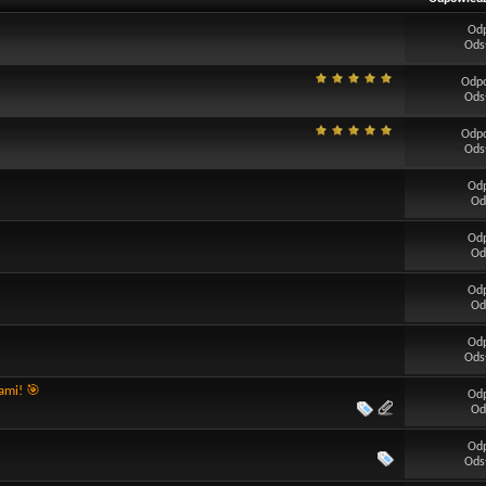
Od
Ods
Odp
Ods
Odp
Ods
Od
Od
Od
Od
Od
Od
Od
Ods
ami! 🎯
Od
Od
Od
Ods