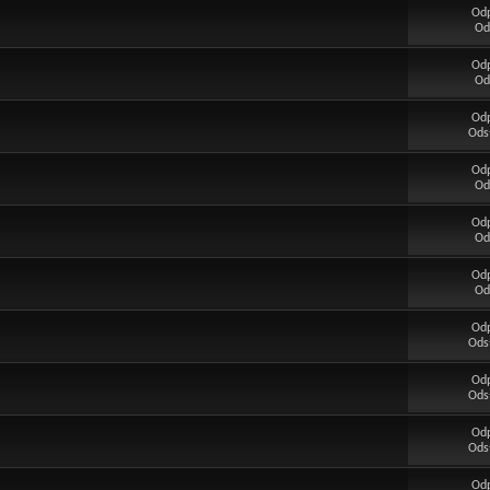
Od
Od
Od
Od
Od
Ods
Od
Od
Od
Od
Od
Od
Od
Ods
Od
Ods
Od
Ods
Od