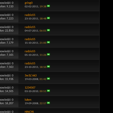
powiedzi:
0
gring0
słon: 9,110
02-02-2011,
19:38
powiedzi:
0
radzio55
słon: 7,223
23-10-2011,
18:48
powiedzi:
0
radzio55
łon: 22,850
04-07-2011,
06:01
powiedzi:
0
radzio55
słon: 7,179
15-10-2011,
21:00
powiedzi:
0
radzio55
słon: 7,165
05-10-2011,
11:26
powiedzi:
0
radzio55
słon: 7,563
23-10-2011,
18:50
powiedzi:
0
3w3L!nk3
łon: 15,936
19-03-2008,
01:42
powiedzi:
0
1234567
łon: 14,505
03-10-2010,
00:51
powiedzi:
0
luken
łon: 16,207
19-09-2008,
22:57
powiedzi:
0
HINCYK