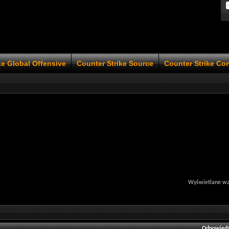
ke Global Offensive
Counter Strike Source
Counter Strike Co
Wyświetlane wąt
Odpowiedz