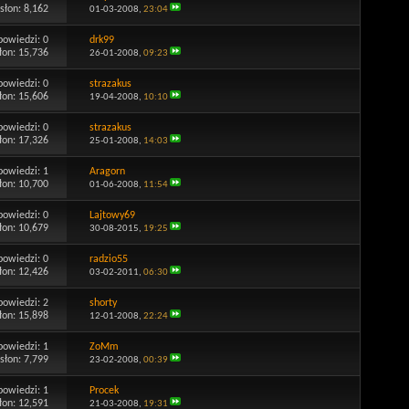
słon: 8,162
01-03-2008,
23:04
powiedzi:
0
drk99
łon: 15,736
26-01-2008,
09:23
powiedzi:
0
strazakus
łon: 15,606
19-04-2008,
10:10
powiedzi:
0
strazakus
łon: 17,326
25-01-2008,
14:03
powiedzi:
1
Aragorn
łon: 10,700
01-06-2008,
11:54
powiedzi:
0
Lajtowy69
łon: 10,679
30-08-2015,
19:25
powiedzi:
0
radzio55
łon: 12,426
03-02-2011,
06:30
powiedzi:
2
shorty
łon: 15,898
12-01-2008,
22:24
powiedzi:
1
ZoMm
słon: 7,799
23-02-2008,
00:39
powiedzi:
1
Procek
łon: 12,591
21-03-2008,
19:31