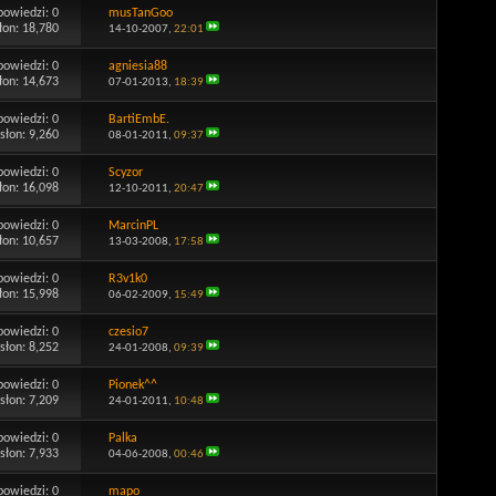
powiedzi:
0
musTanGoo
łon: 18,780
14-10-2007,
22:01
powiedzi:
0
agniesia88
łon: 14,673
07-01-2013,
18:39
powiedzi:
0
BartiEmbE.
słon: 9,260
08-01-2011,
09:37
powiedzi:
0
Scyzor
łon: 16,098
12-10-2011,
20:47
powiedzi:
0
MarcinPL
łon: 10,657
13-03-2008,
17:58
powiedzi:
0
R3v1k0
łon: 15,998
06-02-2009,
15:49
powiedzi:
0
czesio7
słon: 8,252
24-01-2008,
09:39
powiedzi:
0
Pionek^^
słon: 7,209
24-01-2011,
10:48
powiedzi:
0
Palka
słon: 7,933
04-06-2008,
00:46
powiedzi:
0
mapo