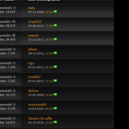
powiedzi:
0
baku
łon: 14,619
07-11-2008,
22:02
owiedzi:
94
Gryzli123
łon: 58,619
29-08-2014,
17:33
owiedzi:
58
anemic
łon: 39,459
27-11-2011,
18:50
powiedzi:
0
jaharu
słon: 7,195
28-11-2012,
13:24
powiedzi:
0
Ligo
słon: 7,476
02-01-2011,
22:36
powiedzi:
0
cinek007
słon: 7,242
05-01-2011,
17:16
powiedzi:
0
Ashcan
łon: 10,173
15-05-2008,
15:09
powiedzi:
0
macetaw663
słon: 4,176
14-03-2025,
09:34
powiedzi:
0
Opalam Se Lufke
łon: 14,617
26-12-2010,
23:29