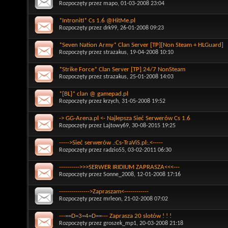
Rozpoczęty przez
mapo
, 01-03-2008 23:04
*IntronitI* Cs 1.6 @HitMe.pl
Rozpoczęty przez
drk99
, 26-01-2008 09:23
*Seven Nation Army* Clan Server [TP][Non Steam + HLGuard]
Rozpoczęty przez
strazakus
, 19-04-2008 10:10
*Strike Force* Clan Server [TP] 24/7 NonSteam
Rozpoczęty przez
strazakus
, 25-01-2008 14:03
*[BL]* clan @ gamepad.pl
Rozpoczęty przez
krzych
, 31-05-2008 19:52
-> GG-Arena.pl <- Najlepsza Sieć Serwerów Cs 1.6
Rozpoczęty przez
Lajtowy69
, 30-08-2015 19:25
----->Sieć serwerów .:Cs-TraViS.pl:.<-----
Rozpoczęty przez
radzio55
, 03-02-2011 06:30
---------->>>SERWER IRIDIUM ZAPRASZA<<<---
Rozpoczęty przez
Sonne_2008
, 12-01-2008 17:16
--------------->Zapraszam<------------
Rozpoczęty przez
mrleon
, 21-02-2008 07:02
---==D=3=4=D==--- Zaprasza 20 slotów ! ! !
Rozpoczęty przez
groszek_mp1
, 20-03-2008 21:18