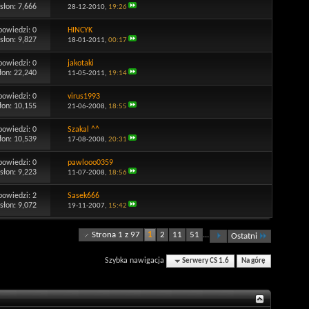
słon: 7,666
28-12-2010,
19:26
powiedzi:
0
HINCYK
słon: 9,827
18-01-2011,
00:17
powiedzi:
0
jakotaki
łon: 22,240
11-05-2011,
19:14
powiedzi:
0
virus1993
łon: 10,155
21-06-2008,
18:55
powiedzi:
0
Szakal ^^
łon: 10,539
17-08-2008,
20:31
powiedzi:
0
pawlooo0359
słon: 9,223
11-07-2008,
18:56
powiedzi:
2
Sasek666
słon: 9,072
19-11-2007,
15:42
Strona 1 z 97
1
2
11
51
...
Ostatni
Szybka nawigacja
Serwery CS 1.6
Na górę