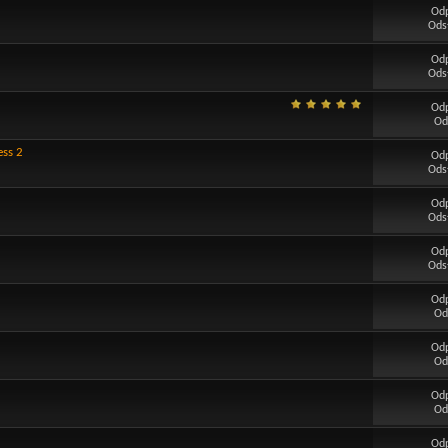
Od
Ods
Od
Ods
Od
Od
ess 2
Od
Ods
Od
Ods
Od
Ods
Od
Od
Od
Od
Od
Od
Od